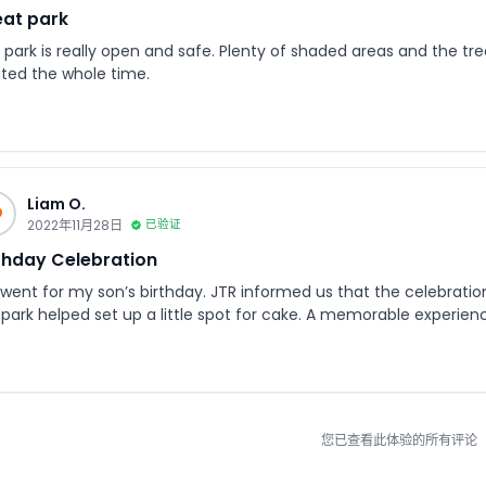
at park
 park is really open and safe. Plenty of shaded areas and the tre
ited the whole time.
Liam O.
O
2022年11月28日
已验证
thday Celebration
went for my son’s birthday. JTR informed us that the celebration
 park helped set up a little spot for cake. A memorable experien
您已查看此体验的所有评论