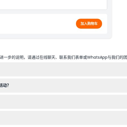
加入购物车
一步的说明，请通过在线聊天、联系我们表单或WhatsApp与我们的
点至下午5点，五月至八月期间为上午10点至下午5点。乐园在圣诞节当
活动？
验，小童树攀挑战课程需要额外1小时，大树攀挑战课程需要额外2小时。
付费成人陪同。天空攀爬项目仅限135厘米以下的儿童，成人不得参与。滑