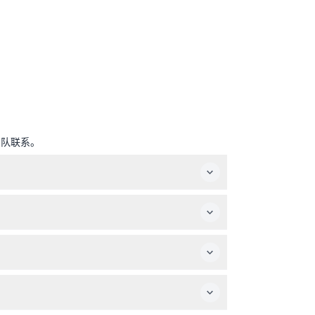
团队联系。
天关闭（可能会有变动——请在预订时确认）。
滑梯适合3岁及以上儿童，5岁以下儿童需有成人陪