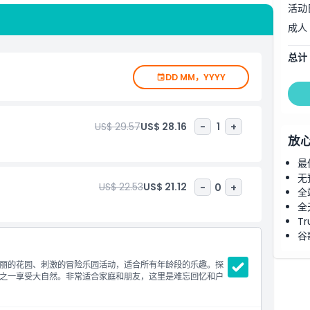
活动
成人
总计
DD MM，YYYY
US$ 29.57
US$ 28.16
-
1
+
放
最
无
US$ 22.53
US$ 21.12
-
0
+
全
全
Tr
谷
丽的花园、刺激的冒险乐园活动，适合所有年龄段的乐趣。探
之一享受大自然。非常适合家庭和朋友，这里是难忘回忆和户