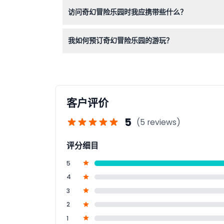
门票不予退款且不可取消。您需在预订的日期和时
访问奇幻冒险乐园时我应携带些什么？
请穿着舒适且适合户外活动的结实鞋服。别忘了带
我如何预订奇幻冒险乐园的游玩？
您可以直接在本网站上轻松在线预订门票。预订时
客户评价
5
(5 reviews)
评分细目
5
4
3
2
1