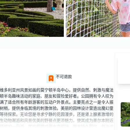
不可退款
维多利亚州风景如画的莫宁顿半岛中心，提供自然、刺激与魔法
顿半岛趣味活动的家庭、朋友和冒险爱好者。公园拥有令人叹为
满了适合所有年龄游客的互动户外景点。主要亮点之一是令人振
树梢，提供身临其境的刺激体验。美丽的园林设计营造出魔幻童
等待探索。无论您是寻求宁静的花园漫步，还是肾上腺素激增的
生动物邂逅和风景优美的野餐点更添魅力，使其成为墨尔本附近
理想的一日游、学校假期或周末度假地，带来持久回忆，每次访