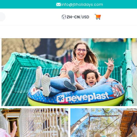
info@jtrholidays.com
ZH-CN
/
USD