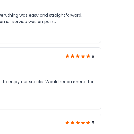
Everything was easy and straightforward.
omer service was on point.
5
ea to enjoy our snacks. Would recommend for
5