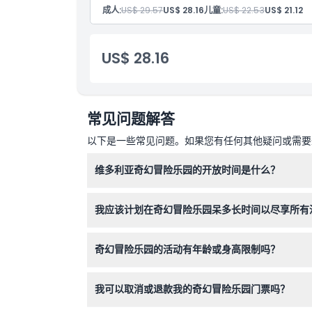
成人:
US$ 29.57
US$ 28.16
儿童:
US$ 22.53
US$ 21.12
如何到达那里
US$ 28.16
如何兑换
取消政策
常见问题解答
以下是一些常见问题。如果您有任何其他疑问或需要进
维多利亚奇幻冒险乐园的开放时间是什么？
奇幻冒险乐园在九月至四月期间开放时间为上午9
我应该计划在奇幻冒险乐园呆多长时间以尽享所有
普通入场活动大约需要2到3个小时，若要完全体
奇幻冒险乐园的活动有年龄或身高限制吗？
0至2岁的儿童免费入场，0至17岁的儿童必须有
我可以取消或退款我的奇幻冒险乐园门票吗？
同。