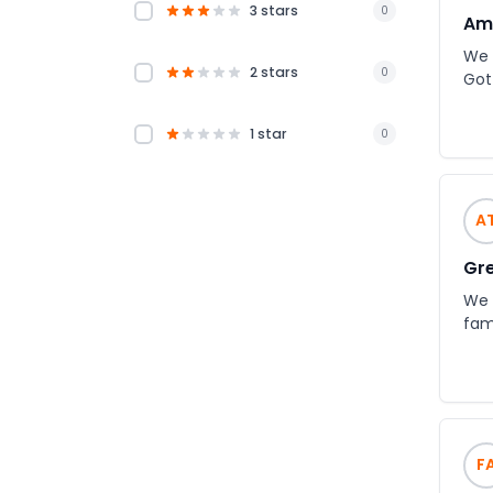
3 stars
0
Am
We 
2 stars
0
Got
1 star
0
A
Gre
We 
fami
F