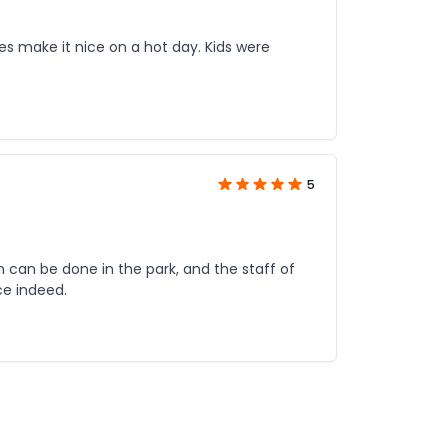
es make it nice on a hot day. Kids were
5
 can be done in the park, and the staff of
ce indeed.