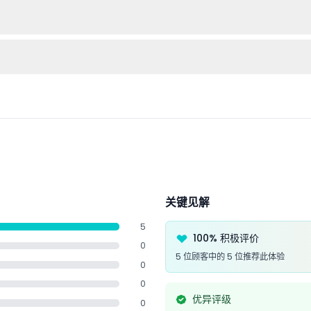
间使用门票，因此预订前请确保您的计划。
防晒霜、水和相机，以捕捉美丽的花园和冒险时刻。
请选择您的大致到达时间，以帮助管理人流。
关键见解
5
100% 积极评价
0
5 位顾客中的 5 位推荐此体验
0
0
优异评级
0