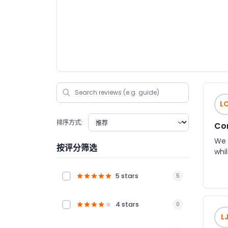
L
排序方式:
Co
We 
按评分筛选
whil
5 stars
5
4 stars
0
L