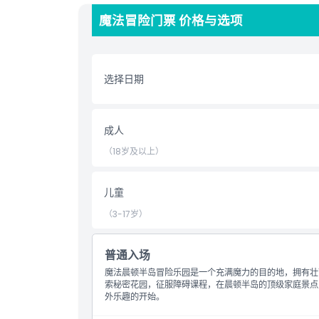
问都充满魔法。
魔法冒险门票 价格与选项
亮点
选择日期
包含项
成人
儿童成人政策
（18岁及以上）
排除项
儿童
（3-17岁）
营业时间
普通入场
需要了解的事项
魔法晨顿半岛冒险乐园是一个充满魔力的目的地，拥有壮
索秘密花园，征服障碍课程，在晨顿半岛的顶级家庭景点
位置
外乐趣的开始。