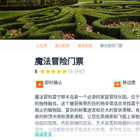
主页
澳大利亚
维多利亚
魔法冒险门票
魔法冒险门票
5
(5 评论)
即时确认
移动票
魔法冒险莫宁顿半岛是一个必游的家庭冒险乐园，位于
的独特融合。这个屡获殊荣的目的地非常适合寻找莫宁
观止的植物园、复杂的树篱迷宫和巨大的管状滑梯，充
奋的树顶冲浪和滑索课程，让您在高绳索和飞狐上穿梭
话般的氛围，色彩斑斓的花朵、艺术装置和隐藏的小径
冒险，公园都能完美平衡放松与刺激。季节性活动、野
阅读更多
最佳户外景点之一。全年开放，魔法冒险莫宁顿半岛是