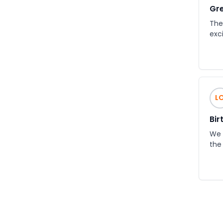
Gre
The
exc
L
Bir
We 
the