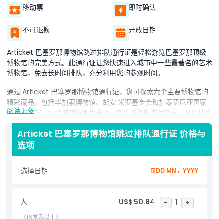
移动票
即时确认
不可退款
开放日期
Articket 巴塞罗那博物馆跳过排队通行证是轻松游览巴塞罗那顶级
博物馆的完美方式。此通行证让您快速进入城市中一些最著名的艺术
博物馆，免去长时间排队，充分利用您的参观时间。
通过 Articket 巴塞罗那博物馆通行证，您可探索六个主要博物馆的
精彩藏品，包括毕加索博物馆、胡安·米罗基金会和加泰罗尼亚国家
阅读更多
艺术博物馆。每个博物馆都带来不同艺术风格的独特旅程，从经典杰
作到现代与当代艺术。无论您喜爱绘画、雕塑还是摄影，此通行证都
让您以便捷实惠的方式体验巴塞罗那丰富的艺术遗产。
Articket 巴塞罗那博物馆跳过排队通行证 价格与
选项
该通行证有效期为数月，给予您充足时间按自己的节奏参观每个博物
馆。您可以欣赏世界著名展览，了解传奇艺术家，并观赏西班牙的一
选择日期
DD MM，YYYY
些最佳艺术品。跳过排队意味着您有更多时间探索和欣赏每座博物
馆，无需排队等待的烦恼。
Articket 巴塞罗那博物馆跳过排队通行证是来访该市艺术爱好者的
人
US$ 50.84
-
1
+
必备之选。它不仅为您节省时间和金钱，还提供进入巴塞罗那一些最
（16岁及以上）