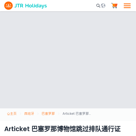
Mobile Search Opene
主页
西班牙
巴塞罗那
Articket 巴塞罗那博物馆跳过排队通行证
Articket 巴塞罗那博物馆跳过排队通行证