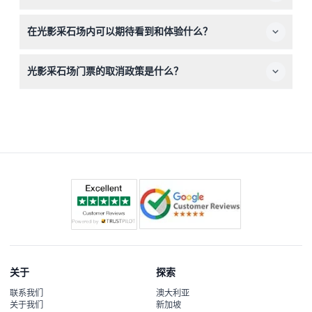
采石场内温度较低，大约14-16°C，建议多层穿着保暖，以
在光影采石场内可以期待看到和体验什么？
保持舒适。
您将体验一次沉浸式数字艺术展览，著名艺术家如梵高和康
光影采石场门票的取消政策是什么？
定斯基的作品会投影在巨大的采石场墙壁、地面和天花板
上，配合音乐同步播放，营造出惊艳的感官之旅。
门票一经购买不可退款且不可取消，请务必在在线预订时仔
细选择日期和时间。
关于
探索
联系我们
澳大利亚
关于我们
新加坡