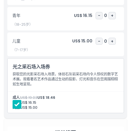
包含项
青年
US$ 16.15
-
0
+
儿童成人政策
（18-25岁）
排除项
儿童
US$ 15.00
-
0
+
（7-17岁）
不适合
光之采石场入场券
营业时间
获取您的光影采石场入场票，体验石灰岩采石场内令人惊叹的数字艺
术展。观看著名艺术作品通过生动的投影、灯光和音乐在您周围栩栩
如生地呈现。
需要了解的事项
成人:
US$ 19.03
US$ 18.46
青年:
US$ 16.15
位置
儿童:
US$ 15.00
着装要求