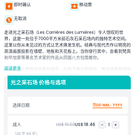
即时确认
移动票
无取消
走进光之采石场（Les Carrières des Lumières）令人惊叹的世
界，这是一处位于7000平方米前石灰石采石场内的独特艺术空间。
这里以你从未见过的方式让艺术焕发生机。经典与现代杰作以明亮的
高清画面投影在墙壁、地板和天花板上。当你穿行其中，会看到梵高
和毕加索等著名艺术家的作品从四面八方包围着你。
阅读更多
绚丽的灯光秀配合优美的音乐，创造了难忘的体验。数百幅画面环绕
移动，让你仿佛成为艺术品的一部分。光、声、色彩的结合将艺术转
化为互动旅程。不仅仅是观赏绘画，更是以全新而激动人心的方式体
光之采石场 价格与选项
验艺术。光之采石场是热爱艺术且希望与历史上的伟大作品产生联系
的理想之地。这个空间让你仿佛走进画作本身，创造出艺术与科技的
神奇融合。
选择日期
DD MM，YYYY
亮点
成人
US$ 19.03
US$ 18.46
-
1
+
（26 至 99 岁）