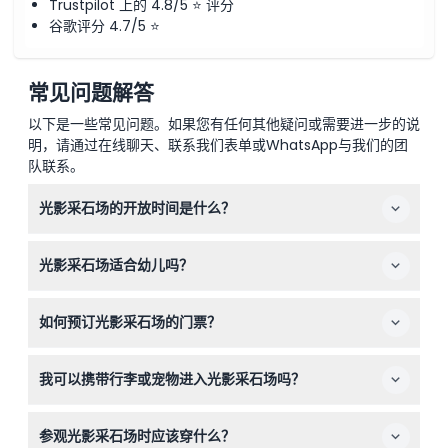
Trustpilot 上的 4.8/5 ⭐ 评分
谷歌评分 4.7/5 ⭐
常见问题解答
以下是一些常见问题。如果您有任何其他疑问或需要进一步的说
明，请通过在线聊天、联系我们表单或WhatsApp与我们的团
队联系。
光影采石场的开放时间是什么？
光影采石场每天开放，具体时间根据月份有所不同，通常是
光影采石场适合幼儿吗？
上午9:00至晚上7:30。最后入场时间为闭馆前一小时。您
可以在本网站在线预订时查看确切时间和可用性（可能会有
0-6岁的儿童免费入场，但由于沉浸式数字投影，不建议2
变动——请在预订时确认）。
如何预订光影采石场的门票？
岁以下儿童或对光线敏感或癫痫患者参观。
您可以直接在本网站在线轻松预订门票。预订时会显示所有
我可以携带行李或宠物进入光影采石场吗？
可用的日期和时间，一旦预订，门票不可退款，且必须在所
选日期使用。
场馆内没有行李寄存服务，请将包裹留在住宿处或车辆内。
参观光影采石场时应该穿什么？
除持有有效身份证明的服务动物外，宠物不允许入内。