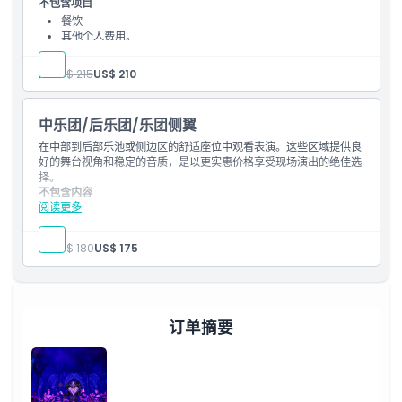
不包含项目
餐饮
如何到达那里
其他个人费用。
包含项目
一张《死亡恋曲》中区乐池/前夹层门票
人:
US$ 215
US$ 210
取消政策
现场娱乐税和处理费用。
中乐团/后乐团/乐团侧翼
在中部到后部乐池或侧边区的舒适座位中观看表演。这些区域提供良
好的舞台视角和稳定的音质，是以更实惠价格享受现场演出的绝佳选
择。
不包含内容
阅读更多
餐饮
其他个人费用。
包含内容
人:
US$ 180
US$ 175
一张中部乐池/后部乐池/乐池侧边《死亡成为她》门票
现场娱乐税及手续费。
订单摘要