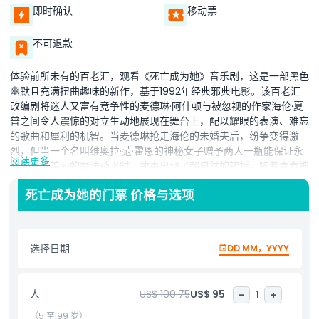
即时确认
移动票
不可退款
体验前所未有的百老汇，观看《死亡成为她》音乐剧，这是一部黑色
幽默且充满扭曲趣味的新作，基于1992年经典邪典电影。该百老汇
改编剧将迷人又富有竞争性的麦德琳·阿什顿与被忽视的作家海伦·夏
普之间令人震惊的对立生动地展现在舞台上，配以耀眼的表演、难忘
的歌曲和犀利的机智。当麦德琳抢走海伦的未婚夫后，纷争变得激
烈，但当一个名叫维奥拉·范·霍恩的神秘女子赠予两人一瓶能保证永
阅读更多
葆青春与美丽的魔法药水时，故事出现了超自然的转折。随着青春被
恢复，麦德琳与海伦陷入一场充满复仇、虚荣与无法破裂的纷争的过
死亡成为她的门票 价格与选项
山车，证明了在这个疯狂故事中，死亡仅仅是开始。由百老汇巨星梅
根·希尔蒂和詹妮弗·西马德主演，《死亡成为她》呈现令人瞠目结舌
的表演、华丽的服装及令人捧腹大笑的瞬间，探讨人们为重新夺回名
望、美丽和认可可以走到多荒谬的地步。无论是黑色喜剧、音乐剧爱
选择日期
DD MM，YYYY
好者还是百老汇新手，《死亡成为她》都是纽约市必看的百老汇剧。
围绕永生、友谊与重塑自我的主题，这部新音乐剧兼具视觉盛宴与内
涵。不要错过观看这部最受瞩目的新百老汇音乐剧的机会。《死亡成
人
US$ 100.75
US$ 95
-
1
+
为她》是关于竞争、复仇与重塑自我的惊心动魄、充满扭曲色彩的故
事。立即预订您的《死亡成为她》音乐剧门票，踏入一个美丽永恒、
（5 至 99 岁）