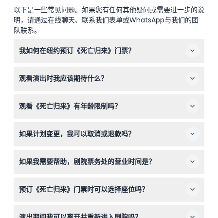
以下是一些常见问题。如果您有任何其他疑问或需要进一步的说
明，请通过在线聊天、联系我们表单或WhatsApp与我们的团
队联系。
我如何在纽约预订《死亡归来》门票？
您可以直接在本网站轻松预订《死亡归来》的门票。只需选
观看演出时我应该期待什么？
择您偏好的日期和场次，查看有无余票并完成预订。
该音乐剧片长约2小时30分钟，包括15分钟的中场休息。无
观看《死亡归来》有年龄限制吗？
需选座，座位将被分配并标注在您的凭证上，您可以欣赏精
彩的表演。
建议12岁及以上观众观看。婴儿禁止入场，所有观众，无论
如果计划变更，我可以取消或退款吗？
年龄大小，均需持票入场。5岁以下儿童不允许入场。
门票不可退款且无法取消，请务必慎重选择日期。您的门票
如果我需要帮助，剧院票务处的营业时间是？
必须在预订的日期和时间使用。
票务处营业时间为周一至周六上午10点至晚上8点，周日下
预订《死亡归来》门票时可以选择座位吗？
午12点至晚上6点（可能会有变动——请在预订时确认）。
无法选择座位，您的分配座位会显示在凭证上。将全团成员
演出期间我可以离开并重新进入剧院吗？
一起预订有助于保证大家坐在一起。