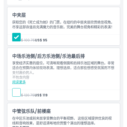
剧情永存的世界。
中夹层
获取您的《死亡成为她》的门票，在纽约的中层夹层欣赏绝佳视角。
亮点
尽享这部诙谐且充满魔力的音乐剧，完美的舞台视角和精彩的表演！
包含项
人:
US$ 100.75
US$ 95
儿童成人政策
中场乐池侧/后方乐池侧/乐池最后排
享受经济实惠的座位，可清晰观看侧面和后排乐池区域的舞台。非常
适合在预算内体验现场表演。理想选择，适合那些想感受氛围而不想
排除项
支付高价的人。
不包含内容
阅读更多
餐饮
营业时间
其他个人开支。
包含内容
人:
US$ 120.75
US$ 119
一张中间乐池侧面/后排乐池侧面/最后几排乐池《死亡赐福》
需要了解的事项
（Death Becomes Her）门票
现场娱乐税和手续费。
中管弦乐队/前楼座
在中区乐池或前夹层享受舞台的平衡视野。 这些区域提供优良的视
位置
线和音响效果，是舒适清晰地欣赏整个演出的理想选择。