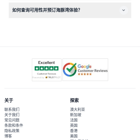
可以，您的海豚湾体验包含当日通行阿特兰蒂斯水世界水上
如何查询可用性并预订海豚湾体验？
乐园，您可在海豚体验前后尽享各种游乐设施和滑梯。
您可以通过本网站轻松在线查询可用性并预订所选的海豚体
验，预订完成后即时获得电子凭证，凭证前往场馆使用。
关于
探索
联系我们
澳大利亚
关于我们
新加坡
常见问题
法国
条款和条件
英国
隐私政策
香港
博客
美国