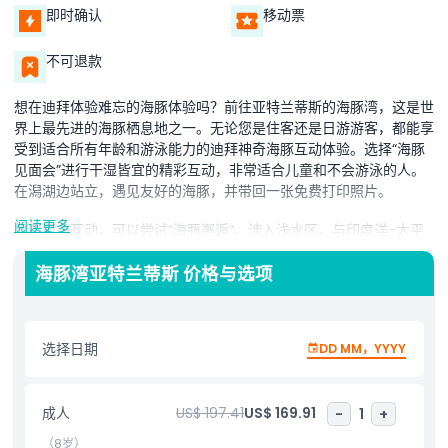
即时确认
移动票
不可退款
想在迪拜体验难忘的海豚体验吗？前往亚特兰蒂斯的海豚湾，这是世
界上最先进的海豚栖息地之一。无论您是住客还是日游游客，都能享
受到适合所有年龄和游泳能力的迪拜神奇海豚互动体验。选择“海豚
见面会”进行干湿皆宜的精彩互动，非常适合儿童和不会游泳的人。
在潟湖边站立，遇见友好的海豚，并带回一张免费打印照片。
阅读更多
想要更多互动，可以尝试“海豚邂逅”。涉入浅水区，与印度洋-太平
洋瓶鼻海豚亲密接触。这既有趣又具有教育意义，由专家训练师指
导。“海豚游泳”适合自信的游泳者，能潜入深水，与海豚共乘，享受
海豚湾亚特兰蒂斯 价格与选项
水花飞溅的乐趣。每个项目都设计得安全、富有教育意义且令人难
忘。在世界级的环境中了解这些聪明的海洋动物，同时创造长久的回
忆。今天就预订您在迪拜的海豚游泳，体验亚特兰蒂斯海豚湾的魔力
选择日期
DD MM，YYYY
吧！
成人
US$ 197.41
US$ 169.91
-
1
+
亮点
（8岁）