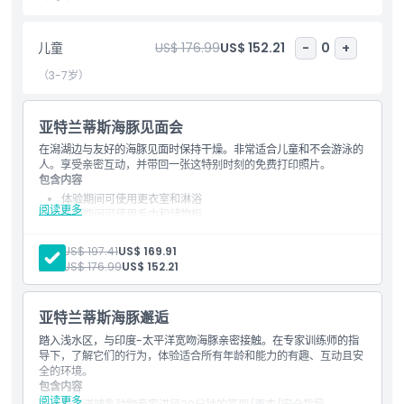
包含项
儿童
US$ 176.99
US$ 152.21
-
0
+
（3-7岁）
需要了解的事项
亚特兰蒂斯海豚见面会
位置
在潟湖边与友好的海豚见面时保持干燥。非常适合儿童和不会游泳的
人。享受亲密互动，并带回一张这特别时刻的免费打印照片。
包含内容
条款与条件
体验期间可使用更衣室和淋浴
阅读更多
体验期间可使用毛巾和储物柜
体验后免费果汁
取消政策
幕后参观之旅
成人:
US$ 197.41
US$ 169.91
当天免费进入 Aquaventure 水上乐园
儿童:
US$ 176.99
US$ 152.21
当天 The Lost Chambers 水族馆优惠门票价格
每张付费门票将在体验结束后提供一张免费打印照片
注意事项
亚特兰蒂斯海豚邂逅
每次最多可容纳15名参与者。
踏入浅水区，与印度-太平洋宽吻海豚亲密接触。在专家训练师的指
导下，了解它们的行为，体验适合所有年龄和能力的有趣、互动且安
全的环境。
包含内容
阅读更多