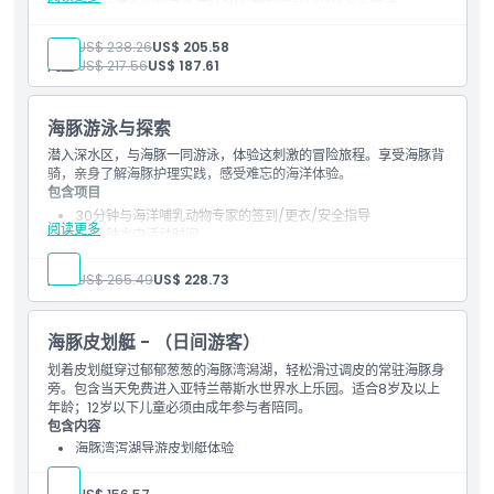
与海洋哺乳动物专家进行30分钟的签到/更衣/安全指导
30分钟水中活动
提供潜水服或氯丁橡胶背心，体验过程中必须穿戴
成人:
US$ 238.26
US$ 205.58
体验期间可使用更衣室和淋浴设施
儿童:
US$ 217.56
US$ 187.61
体验期间可使用毛巾和储物柜
体验后免费提供果汁
免费当日畅玩水上乐园Aquaventure
海豚游泳与探索
当日享受失落密室水族馆（The Lost Chambers
Aquarium）门票优惠
潜入深水区，与海豚一同游泳，体验这刺激的冒险旅程。享受海豚背
骑，亲身了解海豚护理实践，感受难忘的海洋体验。
包含项目
30分钟与海洋哺乳动物专家的签到/更衣/安全指导
阅读更多
30分钟水中活动时间
提供且必须穿着潜水服，救生衣为可选
体验期间可使用更衣室和淋浴
成人:
US$ 265.49
US$ 228.73
体验期间提供毛巾和储物柜
体验结束后免费赠送果汁
免费当日通行许可证进入水族探险乐园
海豚皮划艇 - （日间游客）
当日水族迷宫水族馆享受折扣门票
须知事项
划着皮划艇穿过郁郁葱葱的海豚湾潟湖，轻松滑过调皮的常驻海豚身
旁。包含当天免费进入亚特兰蒂斯水世界水上乐园。适合8岁及以上
每组最多8名参与者。
年龄；12岁以下儿童必须由成年参与者陪同。
包含内容
海豚湾泻湖导游皮划艇体验
与常驻海豚并肩划皮划艇
免费同日进入水上乐园