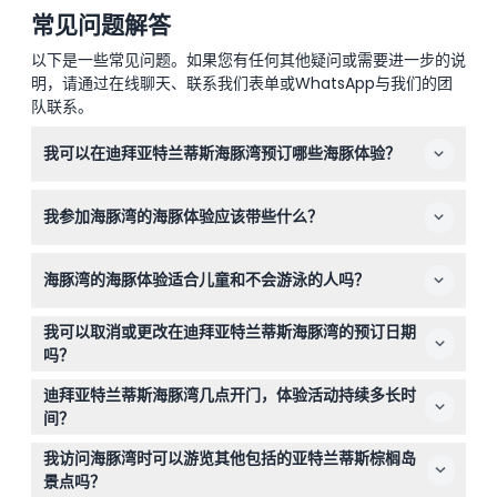
常见问题解答
以下是一些常见问题。如果您有任何其他疑问或需要进一步的说
明，请通过在线聊天、联系我们表单或WhatsApp与我们的团
队联系。
我可以在迪拜亚特兰蒂斯海豚湾预订哪些海豚体验？
您可以选择适合所有年龄段的浅水体验、自信游泳者（8岁
我参加海豚湾的海豚体验应该带些什么？
及以上）的深水游泳体验，甚至潜水体验以获得更深入的互
动。预订时请在线查看场次的可用性和详细信息。
请携带有效护照或与预订联系人姓名一致的政府颁发的带照
海豚湾的海豚体验适合儿童和不会游泳的人吗？
片身份证、泳衣和毛巾。体验期间提供更衣室、淋浴、毛巾
和储物柜。
适合！有专为所有年龄和游泳能力设计的浅水体验，因此即
我可以取消或更改在迪拜亚特兰蒂斯海豚湾的预订日期
使是不会游泳和较小的儿童也能安全地与海豚互动。
吗？
预订凭证一经确认即不允许取消或更改日期。请在完成在线
迪拜亚特兰蒂斯海豚湾几点开门，体验活动持续多长时
预订前确保您的行程安排。
间？
海豚湾每日开放时间为上午9:30至日落，场次时间各异；
我访问海豚湾时可以游览其他包括的亚特兰蒂斯棕榈岛
您可以在在线预订过程中查看可用时间。（如有变动，请以
景点吗？
预订时确认信息为准）