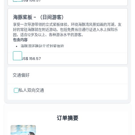
成人:
US$ 156.57
进入私人海滩
海豚桨板 - （日间游客）
享受一次导游带领的立式桨板体验，环绕海豚湾风景如画的泻湖，友
好的常驻海豚就在附近游动。包括免费当日通行证进入水上探险乐
园，适合12岁及以上、各种游泳水平的游客。
包含内容
海豚湾环礁站立式划桨体验
与常驻海豚互动
免费同日进入水之乐水上乐园
成人:
US$ 156.57
进入私人海滩
交通偏好
私人双向交通
订单摘要