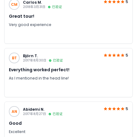
5
Carlos M.
CM
2018年3月31日
已验证
Great tour!
Very good experience
5
Björn T.
BT
2017年8月30日
已验证
Everything worked perfect!
As I mentioned in the head line!
5
Abidemi N.
AN
2017年8月27日
已验证
Good
Excellent