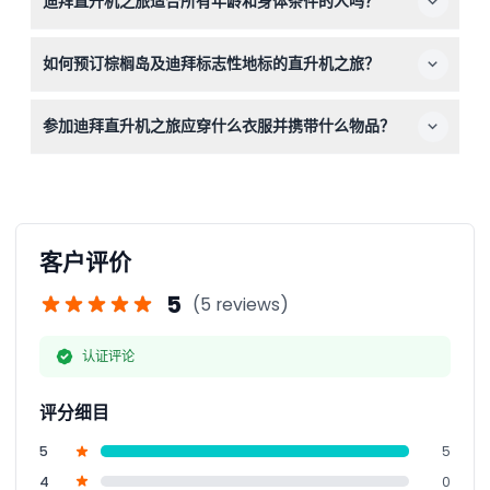
迪拜直升机之旅适合所有年龄和身体条件的人吗？
消将收取50%的预订费用，24小时内取消将收取100%的费
用。提前24小时以上改期免费。
直升机之旅通常适合大多数人，但乘客应在预订时称重并提
如何预订棕榈岛及迪拜标志性地标的直升机之旅？
供此信息以保证安全。如果您有特定健康问题，请在预订前
确认详情。
您可以在本网站直接查看航班可用性并轻松预订直升机之
参加迪拜直升机之旅应穿什么衣服并携带什么物品？
旅。
请穿着轻便舒适的服装，并携带照片身份证件。避免佩戴围
巾和帽子，但允许佩戴太阳镜以增加舒适度。
客户评价
5
(5 reviews)
认证评论
评分细目
5
5
4
0