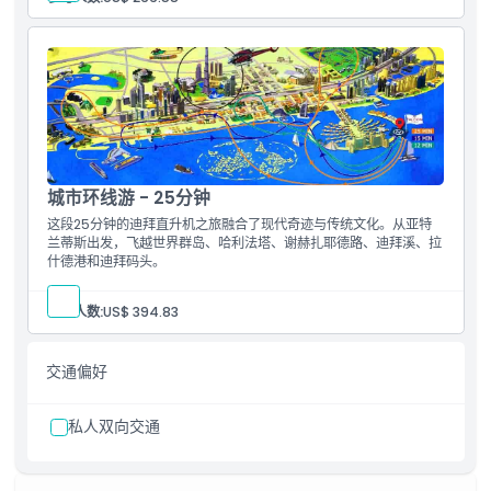
城市环线游 - 25分钟
这段25分钟的迪拜直升机之旅融合了现代奇迹与传统文化。从亚特
兰蒂斯出发，飞越世界群岛、哈利法塔、谢赫扎耶德路、迪拜溪、拉
什德港和迪拜码头。
参与人数:
US$ 394.83
交通偏好
私人双向交通