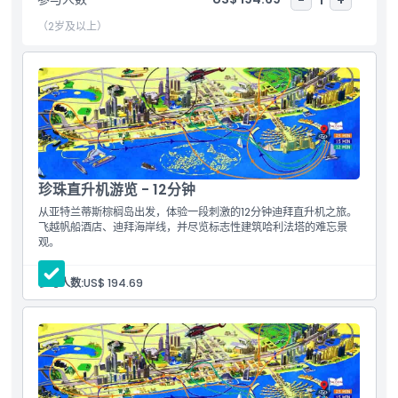
需要了解的事项
（2岁及以上）
位置
条款与条件
取消政策
珍珠直升机游览 - 12分钟
从亚特兰蒂斯棕榈岛出发，体验一段刺激的12分钟迪拜直升机之旅。
飞越帆船酒店、迪拜海岸线，并尽览标志性建筑哈利法塔的难忘景
观。
参与人数:
US$ 194.69