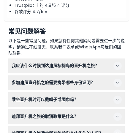
Trustpilot 上的 4.8/5 ⭐ 评分
谷歌评分 4.7/5 ⭐
常见问题解答
以下是一些常见问题。如果您有任何其他疑问或需要进一步的说
明，请通过在线聊天、联系我们表单或WhatsApp与我们的团
队联系。
我应该什么时候到达迪拜棕榈岛的直升机之旅？
您应至少在预定航班前45分钟到达直升机停机坪，进行办
参加迪拜直升机之旅需要携带哪些身份证明？
理登机手续、安全简报和介绍。
请务必携带您的原始护照或官方带照片的身份证件，以便航
乘坐直升机时可以戴帽子或围巾吗？
班当天办理登机手续。
出于安全考虑，飞行过程中不允许佩戴围巾和帽子，但您可
迪拜直升机之旅的取消政策是什么？
以戴太阳镜和携带合适的个人物品。
如果您提前48小时以上取消，将不收取费用。48小时内取