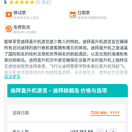
5
(5 评论)
移动票
日期票
在你的手机上显示
选择的日期和时间段
免费取消
提前48小时通知
能够享受迪拜直升机游览是少数人的特权。迪拜直升机游览旨在确保
所有访问迪拜的旅行者和游客拥有难忘的体验。迪拜直升机之旅涵盖
了国际知名的哈利法塔和世界闻名的帆船酒店，以及壮观的海滩和朱
美拉棕榈岛。迪拜直升机空中游览确保在设备齐全的直升机上独特且
无遮挡地观赏迪拜美景。飞行从迪拜警察学院朱美拉直升机场起飞。
直升机游览是极佳的礼物或惊喜选择，无论是生日、周年纪念还是简
阅读更多
单的感谢礼物。
探索愿景之城，体验从迪拜码头直升机场起飞的激动人心的直升机之
迪拜直升机游览 - 迪拜棕榈岛 价格与选项
旅。飞越令人叹为观止的世界奇观——朱美拉棕榈岛、亚特兰蒂斯酒
店和美丽的海滩。当空中观光继续沿著著名的迪拜海岸线和海滩，您
将被壮观的帆船酒店——七星级酒店和世界最高建筑哈利法塔所震
选择日期
DD MM，YYYY
撼。您还有机会探索迪拜老城区，那里的风塔、古老市场和迪拜湾具
有历史意义。愿景之旅是来迪拜时必体验的项目。
参与人数
US$ 194.69
-
1
+