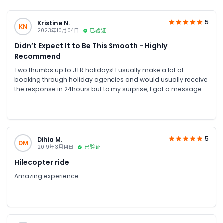
5
Kristine N.
KN
2023年10月04日
已验证
Didn’t Expect It to Be This Smooth - Highly
Recommend
Two thumbs up to JTR holidays! I usually make a lot of
booking through holiday agencies and would usually receive
the response in 24hours but to my surprise, I got a message
from JTR tours within 5 minutes only right after I made the
booking. The transaction was so smooth and I got all the
details I needed in no time. They also have the cheapest rate
for the helicopter tour. I’m so satisfied with their service!
5
Dihia M.
DM
2019年3月14日
已验证
Hilecopter ride
Amazing experience