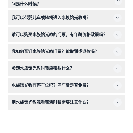
间是什么时候？
水族馆光教每天从上午10:30开放到下午7:30，最后入场时
我可以带婴儿车或轮椅进入水族馆光教吗？
间为下午6:30（可能会有变动——请在预订时确认）。
可以，水族馆光教支持婴儿车和轮椅通行，方便行动不便的
谁可以购买水族馆光教的门票，有年龄价格政策吗？
访客。
该景点仅限外国游客，韩国公民无法购买门票。3岁及以上
我如何预订水族馆光教门票？能取消或退款吗？
儿童需按成人票价购买，3岁以下婴儿凭护照免费入场。
您可以直接在本网站在线预订门票。请注意门票不可退款，
参观水族馆光教时我应带些什么？
不可取消，且必须在预订的日期和时间使用。
请携带护照以证明外国人身份及婴儿免费入场资格，并穿着
水族馆光教有停车位吗？停车费是否免费？
舒适的鞋子以便在水族馆内行走。
有，水族馆光教提供最多2小时的免费停车，您无需担心找
到水族馆光教观看表演时我需要注意什么？
停车位的问题。
请至少提前10分钟入场，表演开始后不允许迟到入场。