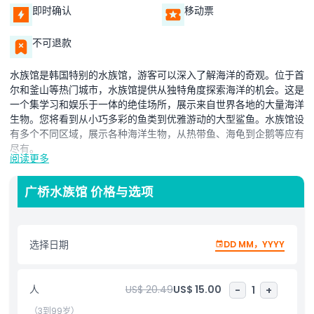
即时确认
移动票
不可退款
水族馆是韩国特别的水族馆，游客可以深入了解海洋的奇观。位于首
尔和釜山等热门城市，水族馆提供从独特角度探索海洋的机会。这是
一个集学习和娱乐于一体的绝佳场所，展示来自世界各地的大量海洋
生物。您将看到从小巧多彩的鱼类到优雅游动的大型鲨鱼。水族馆设
有多个不同区域，展示各种海洋生物，从热带鱼、海龟到企鹅等应有
尽有。
阅读更多
水族馆最令人兴奋的特点之一是能够通过水下隧道行走。这让游客获
得真正的水下体验，您可以看到鱼类和其他生物环绕四周游动。除了
广桥水族馆 价格与选项
海洋动物，水族馆还设有其他有趣的景点，包括动物表演和教育节
目。这些表演强调海洋保护的重要性，提高保护海洋的意识。
选择日期
DD MM，YYYY
水族馆不仅仅是娱乐场所，它也是学习海洋及其生物的地方。水族馆
为儿童和成人提供教育项目和活动，以深入了解水下世界。游客还可
以在特殊的触摸池近距离接触一些动物，轻柔地抚摸海星和魟鱼等海
人
US$ 20.49
US$ 15.00
-
1
+
洋生物。
（3到99岁）