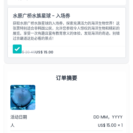
如果您是海洋生物爱好者，水族馆是必访的目的地。这里海洋的美丽
在您眼前栩栩如生。从迷人的海洋生物到互动体验，水族馆承诺为全
家带来难忘且富有教育意义的访问。无论您是学习海洋生态系统、发
水原广桥水族星球 - 入场券
现新的海洋物种，还是单纯享受宁静美丽的水下世界，水族馆都将留
获取水原广桥水族星球的入场券，探索充满活力的海洋生物世界！这
下持久的回忆。
张票特别适合非韩国公民，允许您参观令人惊叹的海洋生物和精彩的
展览。享受一次有趣且富有教育意义的体验，发现海洋的奇迹。别错
过京畿道这处必看的景点！
亮点
人:
US$ 20.49
US$ 15.00
包含项
订单摘要
儿童成人政策
排除项
营业时间
活动日期
DD MM，YYYY
人
US$ 15.00 × 1
需要了解的事项