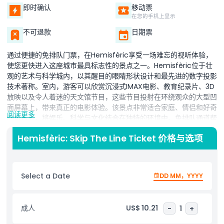
即时确认
移动票
在您的手机上显示
不可退款
日期票
通过便捷的免排队门票，在Hemisfèric享受一场难忘的视听体验，
使您更快进入这座城市最具标志性的景点之一。Hemisfèric位于壮
观的艺术与科学城内，以其醒目的眼睛形状设计和最先进的数字投影
技术著称。室内，游客可以欣赏沉浸式IMAX电影、教育纪录片、3D
放映以及令人着迷的天文馆节目，这些节目投射在环绕观众的大型凹
面屏幕上，带来真正的电影体验。该景点非常适合家庭、情侣和好奇
阅读更多
的旅行者，将娱乐、科学与文化结合在独特的环境中。免排队通道帮
您节省时间，避免长时间排队，让您充分利用游览时间。无论您是在
Hemisfèric: Skip The Line Ticket 价格与选项
探索太空、自然还是水下世界的奇观，每场演出都呈现令人印象深刻
的视觉和声音效果，旨在吸引各年龄层的游客。参观Hemisfèric是
任何瓦伦西亚行程的理想补充，在城市中心提供技术、建筑与教育乐
趣的难忘结合。
Select a Date
DD MM，YYYY
亮点
成人
US$ 10.21
-
1
+
包含项