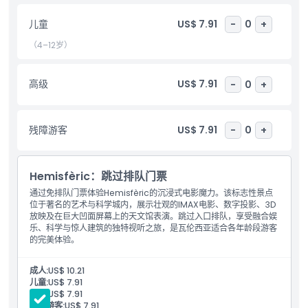
儿童
US$ 7.91
-
0
+
儿童成人政策
（4–12岁）
需要了解的事项
高级
US$ 7.91
-
0
+
位置
残障游客
US$ 7.91
-
0
+
取消政策
Hemisfèric：跳过排队门票
通过免排队门票体验Hemisfèric的沉浸式电影魔力。该标志性景点
位于著名的艺术与科学城内，展示壮观的IMAX电影、数字投影、3D
放映及在巨大凹面屏幕上的天文馆表演。跳过入口排队，享受融合娱
乐、科学与惊人建筑的独特视听之旅，是瓦伦西亚适合各年龄段游客
的完美体验。
包含内容
进入半球仪影剧院（仅限一次入场）
成人:
US$ 10.21
儿童:
US$ 7.91
高级:
US$ 7.91
残障游客:
US$ 7.91