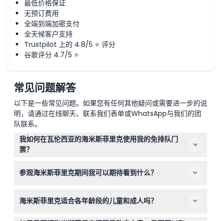
最低价格保证
无预订费用
全端到端加密支付
全天候客户支持
Trustpilot 上的 4.8/5 ⭐ 评分
谷歌评分 4.7/5 ⭐
常见问题解答
以下是一些常见问题。如果您有任何其他疑问或需要进一步的说
明，请通过在线聊天、联系我们表单或WhatsApp与我们的团
队联系。
我如何在瓦伦西亚的海米斯菲里克使用我的免排队门
票？
只需在选定的放映时间前抵达海米斯菲里克，使用您的免排
参观海米斯菲里克期间我可以期待看到什么？
队门票即可更快进入，无需排常规队伍。
您将欣赏沉浸式IMAX电影、3D放映、数字投影以及在巨大
海米斯菲里克适合各年龄段的儿童和成人吗？
的凹面屏幕上观看的天象仪表演，体验真正独特的影院体
验。
是的，海米斯菲里克欢迎4岁及以上的访客，儿童定义为4