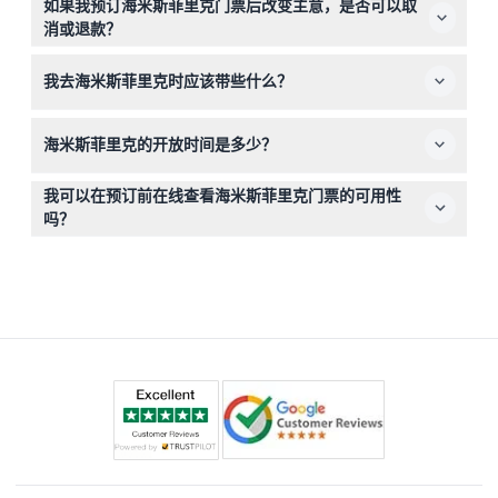
如果我预订海米斯菲里克门票后改变主意，是否可以取
至12岁，成人为13至64岁；无论是家庭还是个人都是一次
消或退款？
奇妙的体验。
门票不可退款且不可取消，因此请确保在预订的日期和时间
我去海米斯菲里克时应该带些什么？
使用您的门票。
请携带打印件或电子门票，并提前一些时间到达以确保不错
海米斯菲里克的开放时间是多少？
过放映时间。
海米斯菲里克周一至周四开放时间为上午10点至下午6点，
我可以在预订前在线查看海米斯菲里克门票的可用性
周五至周日为上午10点至下午7点（可能会有变动——请在
吗？
预订时确认）。
可以，您可以在本网站上轻松查看当前门票可用情况并选择
喜欢的放映时间进行在线预订。