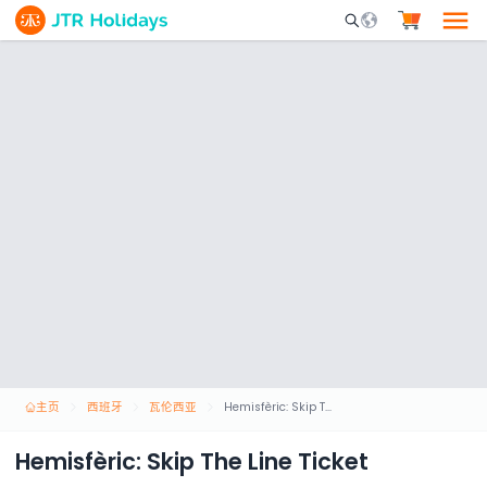
Mobile Search Opene
主页
西班牙
瓦伦西亚
Hemisfèric: Skip The Line Ticket
Hemisfèric: Skip The Line Ticket