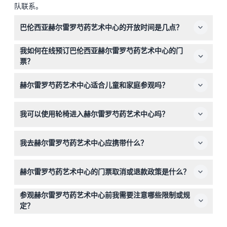
队联系。
巴伦西亚赫尔雷罗芍药艺术中心的开放时间是几点？
艺术中心周二至周六开放时间为上午10:00至晚上8:00，周
我如何在线预订巴伦西亚赫尔雷罗芍药艺术中心的门
日为上午10:00至下午2:00。周一及某些节假日闭馆。（开
票？
放时间可能有变——请在预订时确认。）
您可以通过本网站轻松预订门票，只需在预订过程中选择您
赫尔雷罗芍药艺术中心适合儿童和家庭参观吗？
偏好的日期和票种即可。
适合，0至12岁的儿童可免费入场，但必须由付费成人陪
我可以使用轮椅进入赫尔雷罗芍药艺术中心吗？
同。大型家庭在确认资格后可享受优惠票价。
完全可以，该设施无障碍可及，确保行动不便的访客也能舒
我去赫尔雷罗芍药艺术中心应携带什么？
适参观。
请携带手机电子凭证在入口处出示，建议使用多语言提供的
赫尔雷罗芍药艺术中心的门票取消或退款政策是什么？
自助音频导览，享受自主参观体验。
门票一经购买不予退款且不可取消，请确保在预订的日期和
参观赫尔雷罗芍药艺术中心前我需要注意哪些限制或规
时间使用。
定？
若您显得醉酒，可能会被拒绝入内且不予退款，一旦离开场