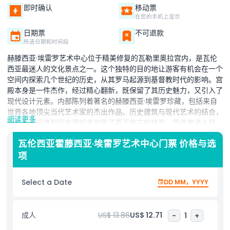
即时确认
移动票
在您的手机上显示
日期票
不可退款
所选日期和时间段
赫滕西亚·埃雷罗艺术中心位于精美修复的瓦勒里奥拉宫内，是瓦伦
西亚最迷人的文化景点之一。这个独特的目的地让游客有机会在一个
空间内探索几个世纪的历史，从其罗马起源到基督教时代的影响。宫
殿本身是一件杰作，经过精心翻新，既保留了其历史魅力，又引入了
现代设计元素。内部陈列着著名的赫滕西亚·埃雷罗珍藏，包括来自
世界各地顶尖当代艺术家的杰出作品。历史建筑与现代艺术的结合，
阅读更多
为艺术爱好者和历史爱好者创造了真正难忘的体验。凭借普通入场
券，游客可以按照自己的节奏探索建筑，充分欣赏场所背后的细节、
瓦伦西亚霍藤西亚·埃雷罗艺术中心门票 价格与选
隐秘角落和引人入胜的故事。每个房间都反映了瓦伦西亚丰富文化遗
项
产的不同篇章。无论您对艺术、历史还是建筑感兴趣，赫滕西亚·埃
雷罗艺术中心都能在瓦伦西亚市中心提供完美的体验。这是一个不可
错过的景点，巧妙地将过去与现在连接起来。
Select a Date
DD MM，YYYY
亮点
成人
US$ 13.86
US$ 12.71
-
1
+