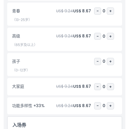
包含项
青春
US$ 9.24
US$ 8.67
-
0
+
儿童成人政策
（13-25岁）
排除项
高级
US$ 9.24
US$ 8.67
-
0
+
（65岁及以上）
营业时间
孩子
-
0
+
需要了解的事项
（0-12岁）
位置
大家庭
US$ 9.24
US$ 8.67
-
0
+
如何到达那里
功能多样性 +33%
US$ 9.24
US$ 8.67
-
0
+
取消政策
入场券