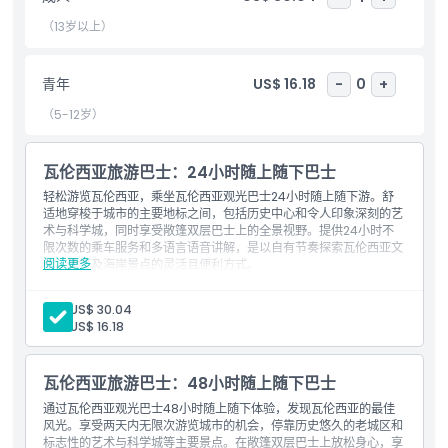
（13岁以上）
包含项
青年
US$ 16.18
-
0
+
儿童成人政策
（5-12岁）
需要了解的事项
瓦伦西亚旅游巴士：24小时随上随下巴士
轻松游览瓦伦西亚，乘坐瓦伦西亚观光巴士24小时随上随下游。舒
适地穿梭于城市的主要地标之间，包括历史中心和令人印象深刻的艺
位置
术与科学城，同时享受敞篷双层巴士上的全景视野。提供24小时不
限次数的乘车服务和多语言语音讲解，是以自有节奏探索瓦伦西亚文
阅读更多
化、建筑及海岸景点的灵活且便利方式。
取消政策
包含内容
瓦伦西亚48小时随上随下巴士通行证
成人:
US$ 30.04
提供10种语言的音频导览，包括地标的解说和历史介绍
青年:
US$ 16.18
瓦伦西亚旅游巴士：48小时随上随下巴士
通过瓦伦西亚观光巴士48小时随上随下体验，发现瓦伦西亚的最佳
风光。享受两天内无限次游览城市的机会，停靠历史悠久的老城区和
标志性的艺术与科学城等主要景点。在敞篷双层巴士上放松身心，享