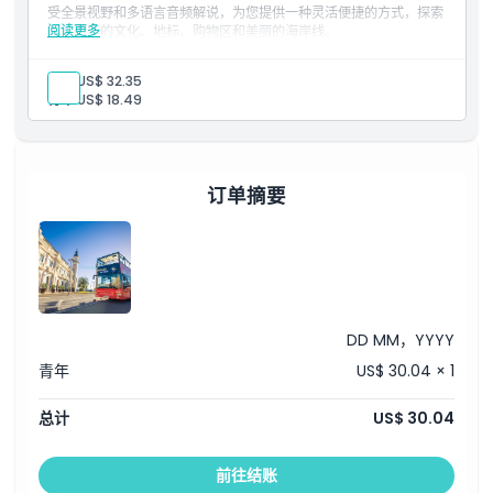
受全景视野和多语言音频解说，为您提供一种灵活便捷的方式，探索
阅读更多
瓦伦西亚的文化、地标、购物区和美丽的海岸线。
包含内容
48小时瓦伦西亚随上随下巴士通行
成人:
US$ 32.35
提供10种语言的语音导览，包含地标解说和历史介绍
青年:
US$ 18.49
订单摘要
DD MM，YYYY
青年
US$ 30.04 × 1
总计
US$ 30.04
前往结账