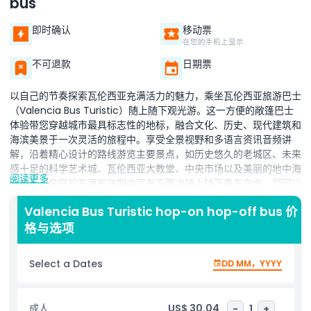
bus
即时确认
移动票
在您的手机上显示
不可退款
日期票
以自己的节奏探索瓦伦西亚充满活力的魅力，乘坐瓦伦西亚旅游巴士
（Valencia Bus Turistic）随上随下观光游。这一方便的敞篷巴士
体验带您穿越城市最具标志性的地标，融合文化、历史、现代建筑和
海滨美景于一次灵活的旅程中。享受全景视野和多语言资讯音频讲
解，沿着精心设计的路线游览主要景点，如历史悠久的老城区、未来
感十足的科学艺术城、瓦伦西亚大教堂、中央市场以及美丽的地中海
阅读更多
海岸线。在您的车票有效期内享有无限次随上随下乘车自由，您可以
随时在各个停靠点下车游览，乘坐下一班到达的巴士继续您的旅程。
Valencia Bus Turistic hop-on hop-off bus 价
无论您想漫步迷人的广场、参观博物馆、在热闹的街道购物，还是在
格与选项
海滩附近放松，这项服务都提供了一种无忧无虑且舒适的方式来体验
这座城市。巴士配备舒适座椅和开放式上层甲板，让情侣、家庭和单
独旅行者都能愉快地观光。对于首次访问瓦伦西亚、寻找灵活性、便
Select a Dates
DD MM，YYYY
利性及壮丽城市景观的游客来说，这是理想的入门选择。
亮点
成人
US$ 30.04
-
1
+