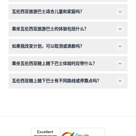
主要的红线（历史路线）每天运行，时间为上午9:50到下
瓦伦西亚旅游巴士适合儿童和家庭吗？
午7:50（可能会有变动——请在预订时确认）。您可以在票
的有效期内任意次数上下车。
适合！0-4岁的儿童免费乘车，5-12岁的儿童归为青少年，
乘坐瓦伦西亚旅游巴士的体验包括什么？
需要购买青少年票。这是一个适合家庭、按自己节奏探索城
市的方式。
您可以无限次乘坐双层敞篷巴士，享受全景市景。游览过程
如果我改变计划，可以取消或退款吗？
中配备10种语言的音频导览，提供关于瓦伦西亚地标和历史
的有趣讲解。
瓦伦西亚旅游巴士的票不可退款且不可取消。请务必在预订
乘坐瓦伦西亚随上随下巴士体验时应带什么？
时选择的日期使用车票。
请带舒适的步行鞋、防晒用品如帽子和防晒霜，以及打印好
瓦伦西亚随上随下巴士有不同路线或停靠点吗？
的或手机上的车票以便顺利登车。携带耳机以听音频讲解也
很有帮助。
有的，有两条主要路线：红线覆盖历史和文化景点，蓝线则
探索海滨区域。服务涵盖17个停靠点，包括艺术与科学城、
海滩和历史市中心。