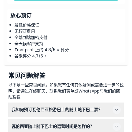
放心预订
最低价格保证
无预订费用
全端到端加密支付
全天候客户支持
Trustpilot 上的 4.8/5 ⭐ 评分
谷歌评分 4.7/5 ⭐
常见问题解答
以下是一些常见问题。如果您有任何其他疑问或需要进一步的说
明，请通过在线聊天、联系我们表单或WhatsApp与我们的团
队联系。
我如何预订瓦伦西亚旅游巴士的随上随下巴士票？
您可以在本网站上轻松在线预订您的车票。只需选择您喜欢
瓦伦西亚随上随下巴士的运营时间是怎样的？
的24小时或48小时票种并完成预订流程——快速且安全。