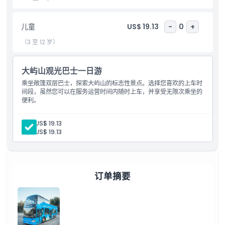
儿童成人政策
儿童
US$ 19.13
-
0
+
排除项
（3 至 12 岁）
营业时间
大屿山观光巴士一日游
乘坐敞篷双层巴士，探索大屿山的标志性景点。选择您喜欢的上车时
间段，虽然您可以在服务运营时间内随时上车，并享受无限次乘坐的
需要了解的事项
便利。
成人:
US$ 19.13
位置
儿童:
US$ 19.13
如何到达那里
订单摘要
如何兑换
着装要求