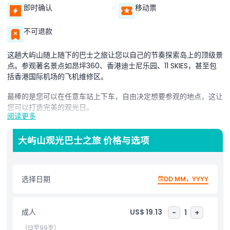
即时确认
移动票
不可退款
这趟大屿山随上随下的巴士之旅让您以自己的节奏探索岛上的顶级景
点。参观著名景点如昂坪360、香港迪士尼乐园、11 SKIES，甚至包
括香港国际机场的飞机维修区。
最棒的是您可以在任意车站上下车，自由决定想要参观的地点，这让
您可以打造完美的观光日。
阅读更多
敞篷巴士让您在旅途中欣赏岛上美丽环境的绝佳景致。无论是欣赏壮
丽景色、游览主题乐园还是探索机场区，此行程都能以灵活且有趣的
大屿山观光巴士之旅 价格与选项
方式带您体验一切。
选择日期
DD MM，YYYY
亮点
包含项
成人
US$ 19.13
-
1
+
（13至99岁）