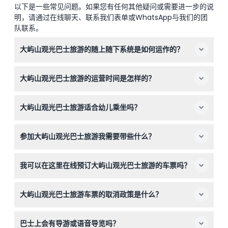
以下是一些常见问题。如果您有任何其他疑问或需要进一步的说
明，请通过在线聊天、联系我们表单或WhatsApp与我们的团
队联系。
大屿山观光巴士旅游的随上随下系统是如何运作的？
您可以在路线上的任何指定站点上下车，让您全天按自己的
大屿山观光巴士旅游的运营时间是怎样的？
节奏游览如昂坪360和香港迪士尼乐园等景点。
巴士每天运营，时间从上午9:00到下午6:00，发车时间和
大屿山观光巴士旅游适合幼儿乘坐吗？
频率有所不同，您可在本网站在线预订时查看（时间可能变
动——请在预订时确认）。
0-2岁儿童如果不占座位可免费乘坐，且必须由付费成人陪
参加大屿山观光巴士旅游我需要带些什么？
同；3-11岁儿童享受儿童票价，12岁及以上按成人票价收
费。
由于巴士为敞蓬设计，请根据天气穿着舒适；建议携带防晒
我可以在这里在线预订大屿山观光巴士旅游的车票吗？
霜、帽子和水，便于您全天外出游玩。
可以，您可以在本网站轻松在线预订车票，并在预订过程中
大屿山观光巴士旅游车票的取消政策是什么？
查看可用日期和巴士时间表。
车票不可退款且不可取消，请确保您的行程已确认后再进行
巴士上会有导游或语音导览吗？
预订。