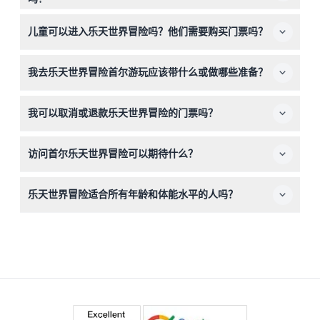
场时间为闭园前一小时（营业时间可能有所变动——请在预
是的，您可以在这里轻松在线预订乐天世界冒险首尔的入场
订时确认）。
儿童可以进入乐天世界冒险吗？他们需要购买门票吗？
门票，确保您能在理想的日期入园。
3岁以下儿童免费入场，但部分儿童设施可能需要付费。此
我去乐天世界冒险首尔游玩应该带什么或做哪些准备？
外，所有儿童在任何时候都必须有一名付费成人陪同。
请穿着舒适的服装和鞋子，方便步行和游玩项目。同时，请
我可以取消或退款乐天世界冒险的门票吗？
不要忘记携带您的入场券，您需要在游玩当天晚上6点前兑
换门票。
门票一经购买不予退款且无法取消，请您在预订前确认好您
访问首尔乐天世界冒险可以期待什么？
的行程计划。
您可以探访世界上最大的室内游乐园，享受魔幻岛的户外游
乐天世界冒险适合所有年龄和体能水平的人吗？
乐项目，观看季节性游行，逛各种商店和文化景点，一站式
体验多种精彩活动。
是的，乐园提供适合各年龄段和体能水平的多种游乐设施，
但儿童必须由成人陪同。部分游乐项目有身高或年龄限制，
您可在预订时查看相关规定。