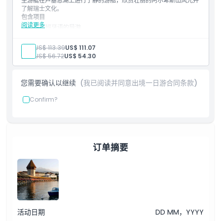
坐游艇在卢塞恩湖上进行宁静的游船，欣赏壮丽的阿尔卑斯山风光并
了解瑞士文化。
取消政策
包含项目
阅读更多
讲西班牙语的导游
往返接送至集合地点
1小时卢塞恩湖全景游船
成人:
US$ 113.39
US$ 111.07
由专业多语种导游提供部分导览
孩子:
US$ 56.72
US$ 54.30
约5小时卢塞恩自由活动时间
myclimate认证的碳平衡运营
自8月1日起：Saphir游艇配备语音导览（需在自备设备上安装
您需要确认以继续
(我已阅读并同意出境一日游合同条款)
应用程序）。
Confirm?
订单摘要
活动日期
DD MM，YYYY