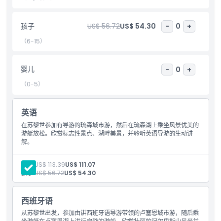
包含项
孩子
US$ 56.72
US$ 54.30
-
0
+
儿童成人政策
（6-15）
排除项
婴儿
-
0
+
（0-5）
需要了解的事项
英语
位置
在苏黎世参加有导游的琉森城市游，然后在琉森湖上乘坐风景优美的
游艇放松。欣赏标志性景点、湖畔美景，并聆听英语导游的生动讲
解。
如何到达那里
成人:
US$ 113.39
US$ 111.07
孩子:
US$ 56.72
US$ 54.30
如何兑换
西班牙语
着装要求
从苏黎世出发，参加由讲西班牙语导游带领的卢塞恩城市游，随后乘