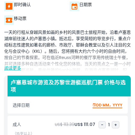
即时确认
日期票
移动票
一天的行程从穿越风景如画的乡村的风景巴士旅程开始，沿着卢塞恩
湖岸前往迷人的卢塞恩小镇。抵达后，享受简短的导览步行，重点介
绍标志性建筑如著名的廊桥、市政厅、耶稣会教堂以及引人注目的文
化与会议中心（KKL）。随后，您将拥有大约六个小时的自由时间，
按自己的节奏探索。可在临近Reuss河畔的餐厅享用传统瑞士午餐，
并可选择多种自选活动来个性化您的体验。当天的亮点之一是一小时
阅读更多
的悠闲游艇巡航，乘坐优雅的Saphir游艇。在游览卢塞恩湖时，配
备的音频导览将分享该地区的丰富见解。游艇巡航结束后，艺术爱好
卢塞恩城市游览及苏黎世游艇巡航门票 价格与选
者可参观卢塞恩艺术博物馆或欣赏罗斯加特艺术收藏中的杰作。您还
项
可以悠闲漫步卢塞恩迷人的老城区，浏览当地商店，花时间参观著名
的狮子纪念碑。您的全天冒险将在晚上由导游陪同，舒适返回苏黎世
时结束。
选择日期
DD MM，YYYY
亮点
成人
US$ 113.39
US$ 111.07
-
1
+
（15岁以上）