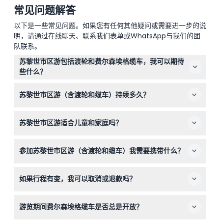
常见问题解答
以下是一些常见问题。如果您有任何其他疑问或需要进一步的说
明，请通过在线聊天、联系我们表单或WhatsApp与我们的团
队联系。
苏黎世市区游包括渡轮和费尔森埃格缆车，我可以期待
些什么？
您将享受苏黎世主要景点的导览巴士游、宁静的苏黎世湖渡
苏黎世市区游（含渡轮和缆车）持续多久？
轮游、老城区的散步，以及乘坐缆车前往费尔森埃格观景
点，欣赏瑞士阿尔卑斯山的壮丽景色（可能有所变动——请
该游览约持续4.5小时，每天13:00开始，让您有充足时间舒
在预订时确认）。
苏黎世市区游适合儿童和家庭吗？
适地欣赏苏黎世的亮点（可能有所变动——请在预订时确
认）。
6岁以下儿童可免费参与，但没有指定座位，此游览适合家
参加苏黎世市区游（含渡轮和缆车）我需要携带什么？
庭，但更适合能接受站立或坐在膝上的儿童。
请携带舒适的步行鞋以便在老城区散步，适合户外渡轮和缆
如果行程有变，我可以取消或退款吗？
车的天气服装，以及您的预订确认以便顺利登记。
很遗憾，门票不可退款且不可取消，所以请您在预订前确认
游览期间费尔森埃格缆车是否总是开放？
行程安排。