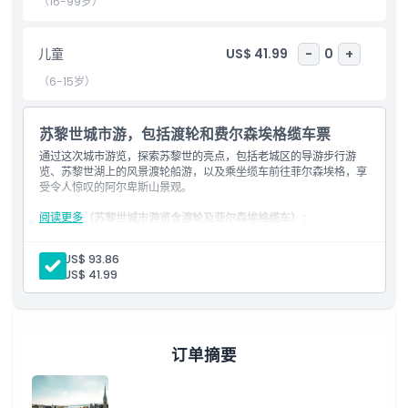
（16-99岁）
包含项
儿童
US$ 41.99
-
0
+
儿童成人政策
（6-15岁）
需要了解的事项
苏黎世城市游，包括渡轮和费尔森埃格缆车票
通过这次城市游览，探索苏黎世的亮点，包括老城区的导游步行游
览、苏黎世湖上的风景渡轮船游，以及乘坐缆车前往菲尔森埃格，享
位置
受令人惊叹的阿尔卑斯山景观。
阅读更多
行程安排（苏黎世城市游览含渡轮及菲尔森埃格缆车）：
取消政策
下午12:45
抵达集合点：苏黎世西尔奎巴士站，靠近苏黎世主要火车
站（苏黎世 HB）
成人:
US$ 93.86
下午1:00
旅程开始
儿童:
US$ 41.99
乘坐风景巴士经过瑞士国家博物馆、班霍夫大街购物街和苏黎世金融
区
在恩格港停留拍照，欣赏苏黎世湖美景
穿过大学区，途经瑞士联邦理工学院、苏黎世大学和库恩斯特豪斯艺
术博物馆
订单摘要
参加导游带领的苏黎世老城区步行游，参观圣彼得教堂、大教堂
（Grossmünster）和女性修道院教堂（Fraumünster）
沿风景如画的黄金海岸前往梅伦
乘坐宁静的渡轮穿越苏黎世湖至阿德利斯维尔