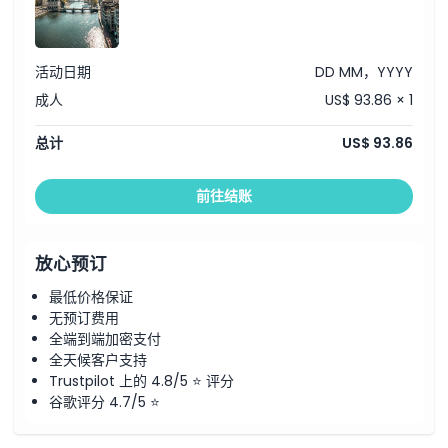
乘坐空中缆车登上菲尔森埃格，饱览苏黎世、湖泊及远处阿尔卑斯山
的全景
在周围的森林中尽享宁静与清新的山间空气
下午5:00
返回苏黎世，行程结束
活动日期
DD MM，YYYY
注意：
行程可能会根据天气或交通状况有所变动。
成人
US$ 93.86 × 1
总计
US$ 93.86
前往结账
放心预订
最低价格保证
无预订费用
全端到端加密支付
全天候客户支持
Trustpilot 上的 4.8/5 ⭐ 评分
谷歌评分 4.7/5 ⭐