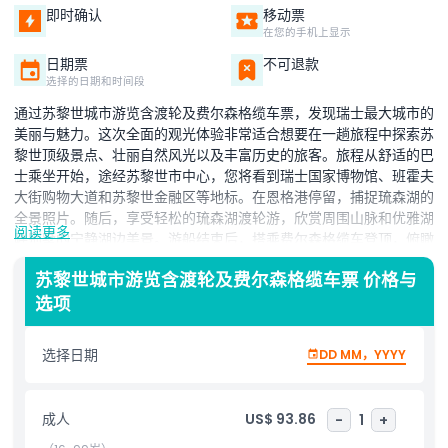
即时确认
移动票
在您的手机上显示
日期票
不可退款
选择的日期和时间段
通过苏黎世城市游览含渡轮及费尔森格缆车票，发现瑞士最大城市的
美丽与魅力。这次全面的观光体验非常适合想要在一趟旅程中探索苏
黎世顶级景点、壮丽自然风光以及丰富历史的旅客。旅程从舒适的巴
士乘坐开始，途经苏黎世市中心，您将看到瑞士国家博物馆、班霍夫
大街购物大道和苏黎世金融区等地标。在恩格港停留，捕捉琉森湖的
全景照片。随后，享受轻松的琉森湖渡轮游，欣赏周围山脉和优雅湖
阅读更多
畔别墅的宁静湖边美景。游船结束后，搭乘费尔森格缆车登顶，俯瞰
苏黎世最佳观景点之一。从山顶，欣赏阿尔卑斯山、琉森湖及下方城
苏黎世城市游览含渡轮及费尔森格缆车票 价格与
市的壮阔景色。此游览完美融合城市探险、自然美景和瑞士文化地
选项
标。配备舒适交通、专业导游和难忘景致，苏黎世城市游览含渡轮及
费尔森格缆车是首次访客及回访旅客必体验之选。立即预订您的苏黎
世观光之旅，尽享难忘瑞士体验。
选择日期
DD MM，YYYY
亮点
成人
US$ 93.86
-
1
+