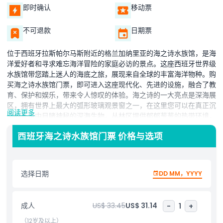
即时确认
移动票
不可退款
日期票
位于西班牙拉斯帕尔马斯附近的格兰加纳里亚的海之诗水族馆，是海
洋爱好者和寻求难忘海洋冒险的家庭必访的景点。这座西班牙世界级
水族馆带您踏上迷人的海底之旅，展现来自全球的丰富海洋物种。购
买海之诗水族馆门票，即可进入这座现代化、先进的设施，融合了教
育、保护和娱乐，带来令人惊叹的体验。海之诗的一大亮点是深海展
区，拥有世界上最大的弧形玻璃观景窗之一，在这里您可以在真正沉
阅读更多
浸的环境中目睹神秘的深海生物。丛林区提供郁郁葱葱的热带环境，
充满异国鱼类和野生动物，而充满活力的珊瑚礁展区展示色彩斑斓的
西班牙海之诗水族馆门票 价格与选项
珊瑚生态系统及浅海生物多样性。这座格兰加纳里亚水族馆拥有数百
种迷人物种，包括鲨鱼、魟鱼和珍稀热带鱼，是孩子和成人的理想目
的地。无论您是以家庭、情侣还是单独旅行，海之诗水族馆都能带来
趣味、放松和海洋教育的独特融合。游客还可以了解重要的海洋保护
选择日期
DD MM，YYYY
工作及保护海洋的重要性。今天就计划您的访问，探索为何海之诗被
认为是西班牙海洋生物爱好者和自然爱好者的顶级景点之一。
成人
US$ 33.45
US$ 31.14
-
1
+
（12岁及以上）
亮点