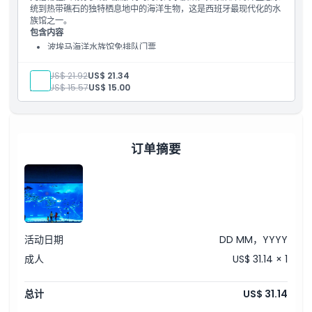
如何兑换
统到热带礁石的独特栖息地中的海洋生物，这是西班牙最现代化的水
族馆之一。
包含内容
取消政策
波埃马海洋水族馆免排队门票
成人:
US$ 21.92
US$ 21.34
儿童:
US$ 15.57
US$ 15.00
订单摘要
活动日期
DD MM，YYYY
成人
US$ 31.14 × 1
总计
US$ 31.14