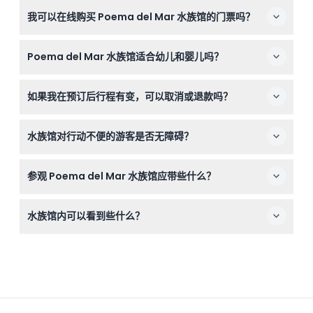
Poema del Mar 水族馆每天开放，时间为上午9:30至下午
我可以在线购买 Poema del Mar 水族馆的门票吗？
5:30，一年365天开放（具体时间可能会有变动——请在预
订时确认）。
是的，您可以方便地在本网站上在线预订跳过排队的门票，
Poema del Mar 水族馆适合幼儿和婴儿吗？
确保您游览当天顺利入场。
0-3岁的儿童免费入场，所有0-17岁的儿童必须由付费的成
如果我在预订后行程有变，可以取消或退款吗？
人陪同，是一个适合家庭游玩的景点。
Poema del Mar 水族馆的门票不予退款且不可取消，请务
水族馆对行动不便的游客是否无障碍？
必确认您的旅行日期后再行预订。
是的，Poema del Mar 水族馆设有轮椅通道，更多无障碍
参观 Poema del Mar 水族馆应带些什么？
信息可在场馆官方网站查询。
请携带您的预订确认函，如果您是加那利群岛居民，请带上
水族馆内可以看到些什么？
带照片的身份证以享受折扣，穿一双舒适的鞋子，并带上相
机以捕捉精彩的海洋生物。
您将探索三个区域——丛林、热带和深海，包括全球最大的
弧形水族馆窗、沉浸式热带珊瑚礁以及拥有超过350种海洋
物种的异国栖息地。