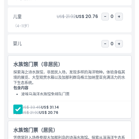
儿童
US$ 21.92
US$ 20.76
-
0
+
包含项
（4-11岁）
儿童成人政策
婴儿
-
0
+
排除项
水族馆门票（非居民）
营业时间
探索海之诗水族馆，非居民入场，发现多样的海洋物种。体验身临其
境的展览、大型观赏水箱以及加那利群岛格兰加纳里亚充满活力的水
下生态系统。
需要了解的事项
包含内容
波埃马海洋水族馆免排队门票
位置
成人:
US$ 33.45
US$ 31.14
儿童:
US$ 21.92
US$ 20.76
如何到达那里
水族馆门票（居民）
凭借常驻入场券参观大加那利岛的诗海水族馆。探索从深海洋生态系