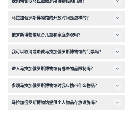
我如何领取马拉加俄罗斯博物馆的门票？
您可以在参观当天轻松地在马拉加俄罗斯博物馆的取票点领
马拉加俄罗斯博物馆的开放时间是怎样的？
取您的门票。您在本网站上的预订确认信息将指导您完成领
取流程，所以只需携带您的纸质票或电子票即可入场。
博物馆周二至周日开放，时间为上午9:30至晚上8:00，最
俄罗斯博物馆适合儿童和家庭参观吗？
晚入场时间为闭馆前30分钟。周一、12月25日和1月1日闭
馆，12月24日和31日提前于下午3:00闭馆（可能有所变动
当然！0-17岁的儿童可免费入馆，是家庭文化 outing 的绝
——请在预订时确认）。
我可以取消或退款马拉加俄罗斯博物馆的门票吗？
佳选择。博物馆的展览内容适合所有年龄段，能够吸引各类
观众。
门票不可退款且不能取消，因此请在本网站在线预订时仔细
进入马拉加俄罗斯博物馆有哪些物品限制吗？
选择您的参观日期。
禁止携带外来食品和饮料，严禁携带可能造成伤害或干扰的
参观马拉加俄罗斯博物馆时我应携带什么物品？
物品，如瓶子、鞭炮、激光器或危险材料。宠物也不得入
内。
请携带您的预订确认凭证及有效身份证件（如需）。您也可
马拉加俄罗斯博物馆提供个人物品存放设施吗？
以下载每个展览提供的数字手册到手机，以获得更丰富的参
观体验。
是的，场馆内提供储物柜和寄存服务。请在参观当天向博物
馆工作人员询问价格和可用性。