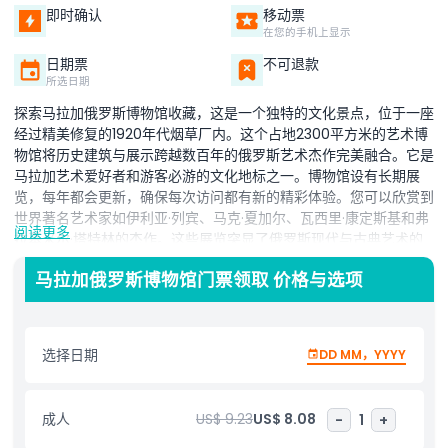
即时确认
移动票
在您的手机上显示
日期票
不可退款
所选日期
探索马拉加俄罗斯博物馆收藏，这是一个独特的文化景点，位于一座
经过精美修复的1920年代烟草厂内。这个占地2300平方米的艺术博
物馆将历史建筑与展示跨越数百年的俄罗斯艺术杰作完美融合。它是
马拉加艺术爱好者和游客必游的文化地标之一。博物馆设有长期展
览，每年都会更新，确保每次访问都有新的精彩体验。您可以欣赏到
世界著名艺术家如伊利亚·列宾、马克·夏加尔、瓦西里·康定斯基和弗
阅读更多
拉基米尔·塔特林的杰作。这些展览突显了俄罗斯现代与古典艺术的
多样性与演变。除了展厅，博物馆还提供卓越的设施，包括一个小型
马拉加俄罗斯博物馆门票领取 价格与选项
礼堂、三个放映室、儿童工作坊以及藏有参考资料的阅览室。虚拟博
物馆连接全球100多个文化地点，提升整体体验。游客还可以享受动
态的会议、电影放映、文学活动、古典音乐和民俗表演节目，深入了
解俄罗斯文化与遗产。
选择日期
DD MM，YYYY
亮点
成人
US$ 9.23
US$ 8.08
-
1
+