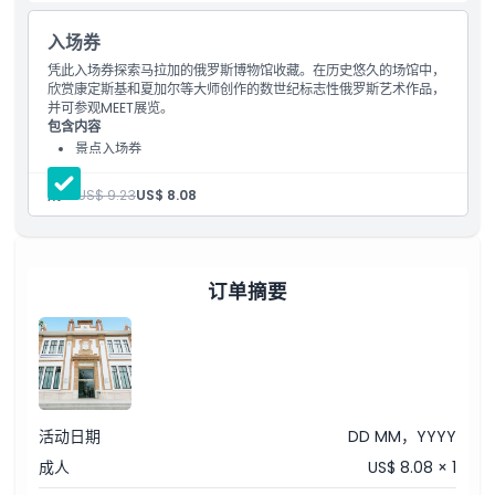
包含项
入场券
儿童成人政策
凭此入场券探索马拉加的俄罗斯博物馆收藏。在历史悠久的场馆中，
欣赏康定斯基和夏加尔等大师创作的数世纪标志性俄罗斯艺术作品，
并可参观MEET展览。
包含内容
排除项
景点入场券
进入所有画廊和展览
可下载至手机的每个藏品的数字手册
附加额外
成人:
US$ 9.23
US$ 8.08
营业时间
订单摘要
需要了解的事项
位置
活动日期
DD MM，YYYY
如何到达那里
成人
US$ 8.08 × 1