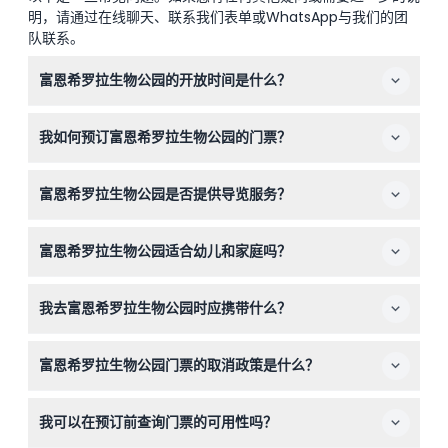
明，请通过在线聊天、联系我们表单或WhatsApp与我们的团
队联系。
富恩希罗拉生物公园的开放时间是什么？
富恩希罗拉生物公园每天上午10:00开放，闭园时间根据季
我如何预订富恩希罗拉生物公园的门票？
节变化，通常工作日为晚上7:00，周末为晚上8:00。售票
处在公园关闭前一小时关闭。部分特殊提前关闭日可能适用
您可以通过本网站轻松在线预订门票。提前预订可保证您在
（以实际预订时确认为准）。
富恩希罗拉生物公园是否提供导览服务？
选择的日期入园，因为门票不可退款且必须在预订当天使
用。
是的，在马达加斯加区大约每小时提供一次免费的英语和西
富恩希罗拉生物公园适合幼儿和家庭吗？
班牙语导览。导览时间可能因天气或动物护理情况有所变
动，建议抵达后查询具体时间。
绝对适合！0至2岁的儿童可免费入园，10岁及以上儿童需
我去富恩希罗拉生物公园时应携带什么？
支付成人票价。公园家庭友好，拥有适合各年龄段的沉浸式
展览。
请携带舒适的步行鞋、遮阳帽和防晒霜等防晒用品，以及饮
富恩希罗拉生物公园门票的取消政策是什么？
用水保持水分。由于公园模拟自然栖息地，建议根据天气穿
着合适的服装。
门票不可退款且不可取消，请在预订前确认您的计划。
我可以在预订前查询门票的可用性吗？