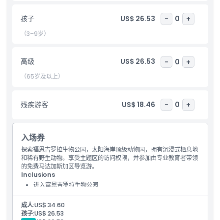
亮点
孩子
US$ 26.53
-
0
+
包含项
（3–9岁）
儿童成人政策
高级
US$ 26.53
-
0
+
（65岁及以上）
排除项
残疾游客
US$ 18.46
-
0
+
营业时间
入场券
需要了解的事项
探索福恩吉罗拉生物公园，太阳海岸顶级动物园，拥有沉浸式栖息地
和稀有野生动物。享受主题区的访问权限，并参加由专业教育者带领
的免费马达加斯加区导览游。
位置
Inclusions
进入富恩吉罗拉生物公园
由教育工作人员提供的免费英语和西班牙语导览
如何到达那里
导览在马达加斯加区域进行
成人:
US$ 34.60
孩子:
US$ 26.53