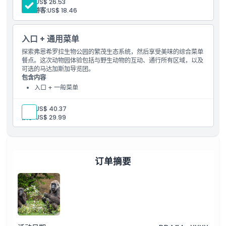
高级:
US$ 26.53
取消政策
残疾游客:
US$ 18.46
入口 + 通用菜单
探索弗恩希罗拉生物公园的繁茂生态系统，然后享受美味的综合菜单
餐点。这次动物园体验包括与野生动物的互动、通行所有区域，以及
可选的马达加斯加导览团。
包含内容
入口 + 一般菜单
由教育人员提供的免费英文和西班牙语导览
导览在马达加斯加区域进行
成人:
US$ 40.37
孩子:
US$ 29.99
订单摘要