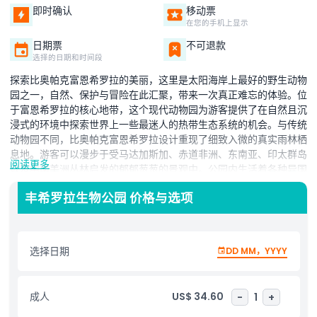
即时确认
移动票
在您的手机上显示
日期票
不可退款
选择的日期和时间段
探索比奥帕克富恩希罗拉的美丽，这里是太阳海岸上最好的野生动物
园之一，自然、保护与冒险在此汇聚，带来一次真正难忘的体验。位
于富恩希罗拉的核心地带，这个现代动物园为游客提供了在自然且沉
浸式的环境中探索世界上一些最迷人的热带生态系统的机会。与传统
动物园不同，比奥帕克富恩希罗拉设计重现了细致入微的真实雨林栖
息地。游客可以漫步于受马达加斯加、赤道非洲、东南亚、印太群岛
阅读更多
以及中南美洲丛林启发的郁郁葱葱的景观中。公园内生活着各种异国
动物、色彩斑斓的鸟类、爬行动物和稀有植物，它们像在野外一样共
丰希罗拉生物公园 价格与选项
同生活。公园最新的景点之一是壮观的中南美洲区域，设有盐水和淡
水水族馆、河流、河口及一个令人赞叹的飞禽馆，热带鸟类和小型灵
长类动物在这里自由共存。游客还可以沿着受费迪南德·麦哲伦和胡
安·塞巴斯蒂安·埃尔卡诺历史探险启发的路线游览，为探险增添独特
选择日期
DD MM，YYYY
的文化色彩。比奥帕克富恩希罗拉非常适合家庭、自然爱好者以及前
往西班牙的游客，提供一个以野生动物保护和生物多样性保护为核心
的教育性且环保的体验。
成人
US$ 34.60
-
1
+