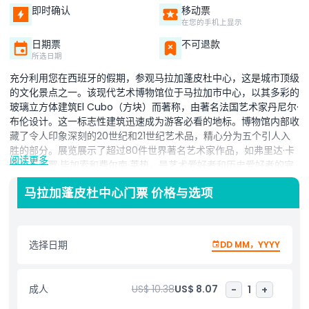
即时确认
移动票
在您的手机上显示
日期票
不可退款
所选日期
充分利用您在西班牙的假期，参观马拉加蓬皮杜中心，这是城市顶级
的文化景点之一。该现代艺术博物馆位于马拉加市中心，以其多彩的
玻璃立方体建筑El Cubo（方块）而著称，由著名法国艺术家丹尼尔·
布伦设计。这一标志性建筑迅速成为游客必看的地标。博物馆内部收
藏了令人印象深刻的20世纪和21世纪艺术品，精心分为五个引人入
胜的部分。展览展示了超过80件世界著名艺术家作品，如弗里达·卡
阅读更多
洛、巴勃罗·毕加索和费尔南·莱热，是艺术爱好者和历史爱好者的完
美目的地。参观者可以自行步调浏览展厅，并通过下载马拉加蓬皮杜
马拉加蓬皮杜中心门票 价格与选项
中心数字导览，深入了解艺术作品和主题。无论您是计划文化之旅，
还是寻找马拉加最佳游览活动，这个充满活力的博物馆都为西班牙繁
荣的艺术界提供了独特且难忘的体验。
选择日期
DD MM，YYYY
亮点
成人
US$ 10.38
US$ 8.07
-
1
+
包含项