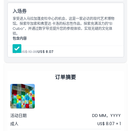
入场券
儿童成人政策
享受进入马拉加蓬皮杜中心的机会，这是一家必访的现代艺术博物
馆。探索毕加索和弗里达·卡洛的标志性作品，探索充满活力的“El
排除项
Cubo”，并通过数字导览提升您的参观体验，实现无缝的文化体
验。
包含内容
营业时间
入场券：蓬皮杜中心马拉加
进入所有画廊和展览
成人:
US$ 10.38
US$ 8.07
每个藏品的数字手册，可下载到您的手机
需要了解的事项
订单摘要
位置
如何到达那里
取消政策
活动日期
DD MM，YYYY
成人
US$ 8.07 × 1