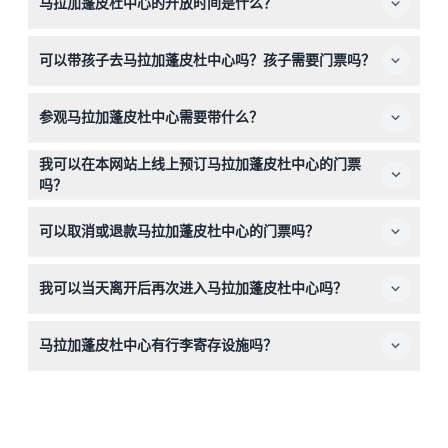
马拉加蓬皮杜中心的开放时间是什么？
马拉加蓬皮杜中心的开放时间为周三至周一上午9:30至晚
可以带孩子去马拉加蓬皮杜中心吗？孩子需要门票吗？
上8:00，最晚入场时间为闭馆前30分钟。周二、12月25日
和1月1日闭馆（可能会有所变动——请在预订时确认）。
可以，0-17岁的儿童可免费入场马拉加蓬皮杜中心，是全
参观马拉加蓬皮杜中心需要带什么？
家享受文化体验的好选择。
请携带手机上的电子票或入场确认，并下载电子手册以进行
我可以在本网站上线上预订马拉加蓬皮杜中心的门票
自助导览。请注意，瓶子、激光器及其他危险物品禁止携
吗？
带。
可以，您可以直接在本网站查询余票并完成马拉加蓬皮杜中
可以取消或退款马拉加蓬皮杜中心的门票吗？
心门票的安全便捷预订。
马拉加蓬皮杜中心的门票不予退还且无法取消，请在预订前
我可以当天离开后再次进入马拉加蓬皮杜中心吗？
确认您的计划。
可以，您当天可凭门票、手环或入场印章再次进入马拉加蓬
马拉加蓬皮杜中心有行李寄存设施吗？
皮杜中心。
有，提供免费行李寄存，方便您轻松参观博物馆，无需携带
行李。