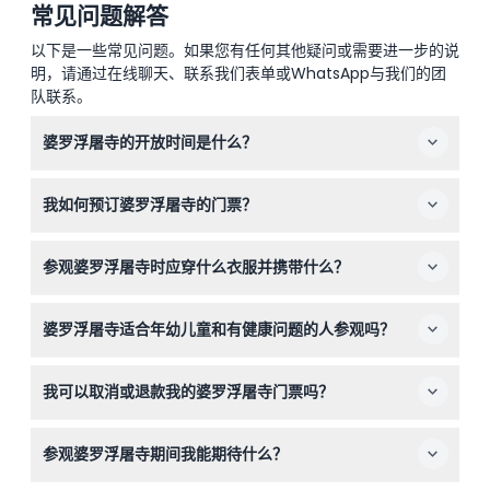
常见问题解答
以下是一些常见问题。如果您有任何其他疑问或需要进一步的说
明，请通过在线聊天、联系我们表单或WhatsApp与我们的团
队联系。
婆罗浮屠寺的开放时间是什么？
婆罗浮屠寺每日开放时间为上午6:00至下午5:00，您可以
我如何预订婆罗浮屠寺的门票？
在白天充足的时间内游览该景点（开放时间可能会有变动，
请在预订时确认）。
您可以直接在本网站上轻松预订婆罗浮屠寺的门票，这样可
参观婆罗浮屠寺时应穿什么衣服并携带什么？
保证您的入场并节省现场排队时间。
最好穿着得体，遮盖肩膀和膝盖，穿舒适的步行鞋，并携带
婆罗浮屠寺适合年幼儿童和有健康问题的人参观吗？
帽子和防晒霜，因为寺庙内遮荫较少。
0至2岁的儿童可免费进入，但建议幼儿、孕妇及近期接受
我可以取消或退款我的婆罗浮屠寺门票吗？
手术或有心脏病状况者出于安全考虑避免访问。
婆罗浮屠寺门票严格不可退款且不能取消，请您谨慎预订。
参观婆罗浮屠寺期间我能期待什么？