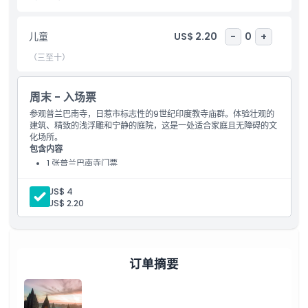
亮点
儿童
US$ 2.20
-
0
+
（三至十）
包含项
周末 - 入场票
儿童成人政策
参观普兰巴南寺，日惹市标志性的9世纪印度教寺庙群。体验壮观的
建筑、精致的浅浮雕和宁静的庭院，这是一处适合家庭且无障碍的文
化场所。
排除项
包含内容
1 张普兰巴南寺门票
不适合
成人:
US$ 4
儿童:
US$ 2.20
需要了解的事项
订单摘要
位置
条款与条件