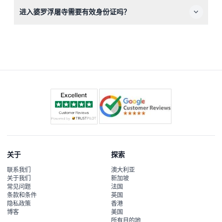
您将探索印度尼西亚最大的印度教寺庙群，拥有200多个神
进入婆罗浮屠寺需要有效身份证吗？
龛，精美展现罗摩衍那和薄伽梵往世书的浮雕，整个区域占
地39.8公顷，是联合国教科文组织世界遗产。
是的，您应携带有效身份证及预订确认以便顺利入内。
关于
探索
联系我们
澳大利亚
关于我们
新加坡
常见问题
法国
条款和条件
英国
隐私政策
香港
博客
美国
所有目的地