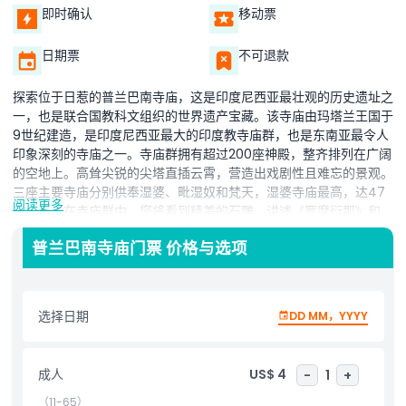
即时确认
移动票
日期票
不可退款
探索位于日惹的普兰巴南寺庙，这是印度尼西亚最壮观的历史遗址之
一，也是联合国教科文组织的世界遗产宝藏。该寺庙由玛塔兰王国于
9世纪建造，是印度尼西亚最大的印度教寺庙群，也是东南亚最令人
印象深刻的寺庙之一。寺庙群拥有超过200座神殿，整齐排列在广阔
的空地上。高耸尖锐的尖塔直插云霄，营造出戏剧性且难忘的景观。
三座主要寺庙分别供奉湿婆、毗湿奴和梵天，湿婆寺庙最高，达47
阅读更多
米。漫步在寺庙群中，您将看到精美的石雕，讲述《罗摩衍那》和
《薄伽梵往世书》等印度史诗的故事。这些浮雕展现了神祇、英雄、
普兰巴南寺庙门票 价格与选项
爱情和史诗般的战斗场景，将古老的神话栩栩如生地呈现出来。游客
大多数时间可以游览主寺庙庭院，或在周围种满树木、鲜花和平静水
景的花园里悠闲漫步。下午晚些时候时分，此地格外神奇，是拍摄以
默拉皮火山风光为背景照片的绝佳时机。普兰巴南还举办传统的罗摩
选择日期
DD MM，YYYY
衍那舞蹈表演，为体验增添音乐、舞蹈和文化色彩。这里的氛围安
宁、充满精神意义，与历史息息相关。交通方便，适合家庭游玩，普
兰巴南寺庙是文化爱好者、历史迷和摄影师必访之地。这里，每一块
成人
US$ 4
-
1
+
石头都讲述着故事，古老的美丽至今依然璀璨。
（11-65）