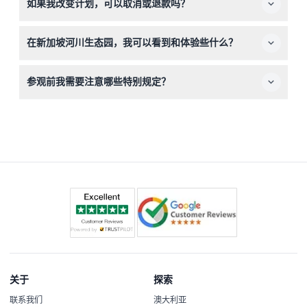
如果我改变计划，可以取消或退款吗？
动物对气味敏感。
河川生态园的门票不可退款且不可取消，因此请在预订前确
在新加坡河川生态园，我可以看到和体验些什么？
认您的计划。
您将探访以河流为主题的栖息地，观赏包括大熊猫和海牛在
参观前我需要注意哪些特别规定？
内的超过11,000只动物，还可以观看动物表演并乘坐亚马逊
河探险船游。
游客未经工作人员许可不得喂食动物，观看“河川传奇”动物
表演需提前预订座位。
关于
探索
联系我们
澳大利亚