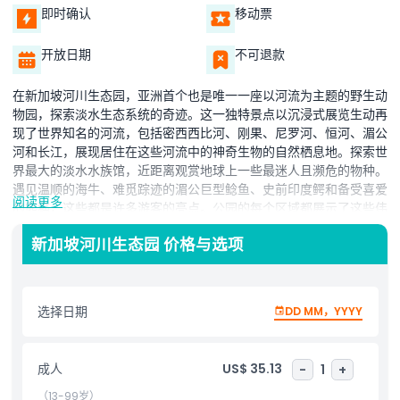
即时确认
移动票
开放日期
不可退款
在新加坡河川生态园，亚洲首个也是唯一一座以河流为主题的野生动
物园，探索淡水生态系统的奇迹。这一独特景点以沉浸式展览生动再
现了世界知名的河流，包括密西西比河、刚果、尼罗河、恒河、湄公
河和长江，展现居住在这些河流中的神奇生物的自然栖息地。探索世
界最大的淡水水族馆，近距离观赏地球上一些最迷人且濒危的物种。
遇见温顺的海牛、难觅踪迹的湄公巨型鲶鱼、史前印度鳄和备受喜爱
阅读更多
的熊猫，这些都是许多游客的亮点。公园的每个区域都展示了这些伟
大河流的美丽、生物多样性及其重要性，为各年龄层提供寓教于乐的
新加坡河川生态园 价格与选项
体验。无论您是在茂密的栖息地漫步，还是在壮观的水下展示中观察
水生生物，河川生态园都为自然爱好者、家庭和好奇的探险者提供了
引人入胜的体验。这段穿越世界河流的难忘旅程既是视觉盛宴，也是
保护生态的启发课程。
选择日期
DD MM，YYYY
亮点
成人
US$ 35.13
-
1
+
（13-99岁）