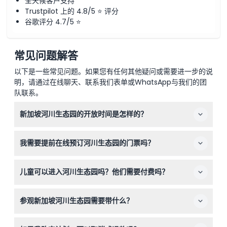
全天候客户支持
Trustpilot 上的 4.8/5 ⭐ 评分
谷歌评分 4.7/5 ⭐
常见问题解答
以下是一些常见问题。如果您有任何其他疑问或需要进一步的说
明，请通过在线聊天、联系我们表单或WhatsApp与我们的团
队联系。
新加坡河川生态园的开放时间是怎样的？
河川生态园每天开放，时间为上午10:00至晚上7:00，最晚
我需要提前在线预订河川生态园的门票吗？
入园时间为下午6:00（时间可能会有变动，请在预订时确
认）。
是的，所有游客必须通过本网站提前在线预订参观日期和门
儿童可以进入河川生态园吗？他们需要付费吗？
票，以确保入场。
3至12岁的儿童需购买儿童票，起价为31新元，3岁以下儿童
参观新加坡河川生态园需要带什么？
免费入园。所有13岁以下的儿童必须有付费成人陪同。
请带舒适的步行鞋、防晒用品，并避免使用浓烈香水，因为