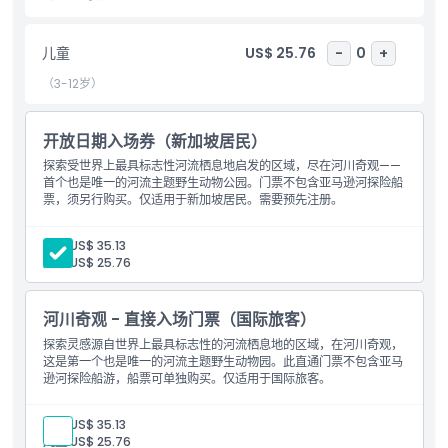
包含项
儿童
US$ 25.76
-
0
+
儿童成人政策
（3-12岁）
附加额外
开放日期入场券（新加坡居民）
探索受世界上最具标志性河流栖息地启发的区域，尽在河川奇观——
首个也是唯一的河流主题野生动物公园。门票不包含亚马逊河探险船
营业时间
票，须另行购买。仅适用于新加坡居民。需要预先注册。
需要了解的事项
成人:
US$ 35.13
儿童:
US$ 25.76
位置
河川奇观 - 直接入场门票（国际旅客）
探索灵感源自世界上最具标志性的河流栖息地的区域，在河川奇观，
如何到达那里
这是第一个也是唯一的河流主题野生动物园。此直通门票不包含亚马
逊河探险船游，船票可单独购买。仅适用于国际旅客。
如何兑换
成人:
US$ 35.13
儿童:
US$ 25.76