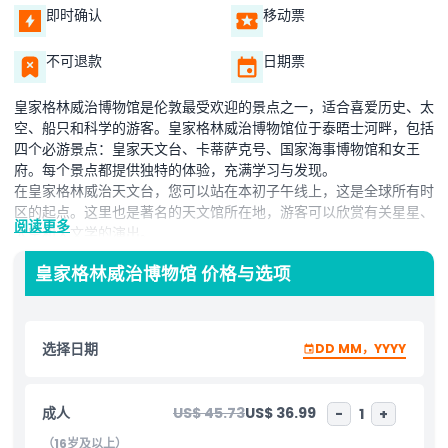
即时确认
移动票
不可退款
日期票
皇家格林威治博物馆是伦敦最受欢迎的景点之一，适合喜爱历史、太
空、船只和科学的游客。皇家格林威治博物馆位于泰晤士河畔，包括
四个必游景点：皇家天文台、卡蒂萨克号、国家海事博物馆和女王
府。每个景点都提供独特的体验，充满学习与发现。
在皇家格林威治天文台，您可以站在本初子午线上，这是全球所有时
区的起点。这里也是著名的天文馆所在地，游客可以欣赏有关星星、
阅读更多
太空和天文学的演出。
格林威治卡蒂萨克号是一艘世界闻名的历史帆船。您可以在甲板上和
皇家格林威治博物馆 价格与选项
船体下方行走，同时了解它的环球航行和海上生活。它是格林威治最
令人兴奋且富有教育意义的活动之一。
格林威治国家海事博物馆是世界上同类博物馆中最大的一个。它讲述
了海军历史、探险家和海战的精彩故事。游客可以观看真实的船模
选择日期
DD MM，YYYY
型、古代地图和互动展览。
格林威治女王府是一座皇家建筑，现已改为艺术画廊。它拥有优美的
建筑风格和著名的艺术作品，包括都铎王朝和斯图亚特王朝时期的画
成人
US$ 45.73
US$ 36.99
-
1
+
作。
参观伦敦皇家格林威治博物馆，为各年龄段人士带来乐趣和知识。无
（16岁及以上）