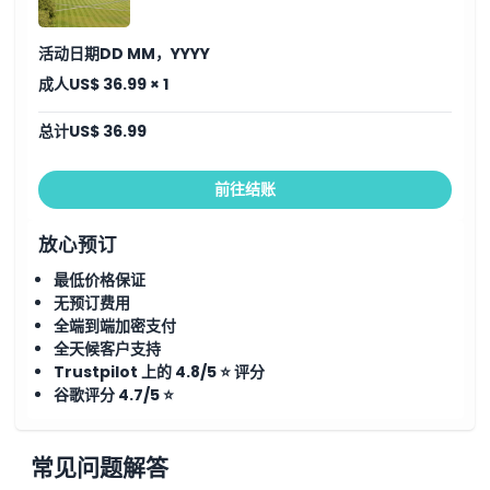
位置
活动日期
DD MM，YYYY
条款与条件
成人
US$ 36.99 × 1
取消政策
总计
US$ 36.99
前往结账
放心预订
最低价格保证
无预订费用
全端到端加密支付
全天候客户支持
Trustpilot 上的 4.8/5 ⭐ 评分
谷歌评分 4.7/5 ⭐
常见问题解答