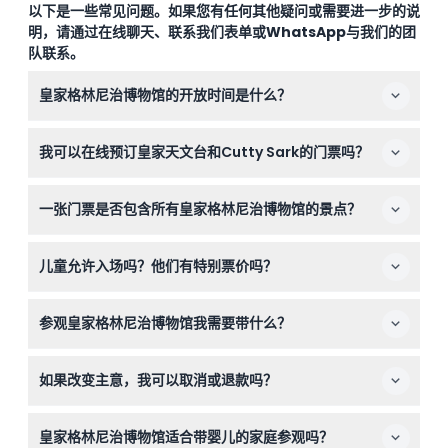
以下是一些常见问题。如果您有任何其他疑问或需要进一步的说
明，请通过在线聊天、联系我们表单或WhatsApp与我们的团
队联系。
皇家格林尼治博物馆的开放时间是什么？
皇家格林尼治博物馆每天开放，时间为上午10:00至下午
我可以在线预订皇家天文台和Cutty Sark的门票吗？
5:00，最晚入场时间为下午4:15（可能有所变动——请在
预订时确认）。
是的，您可以在本网站上轻松在线预订皇家天文台和
一张门票是否包含所有皇家格林尼治博物馆的景点？
Cutty Sark的门票。
您的门票包含皇家天文台、Cutty Sark、国家海洋博物馆
儿童允许入场吗？他们有特别票价吗？
和皇后馆的入场券。但特别展览或导览游可能需额外付费。
是的，0-3岁的儿童免费入场，Cutty Sark和皇家天文台
参观皇家格林尼治博物馆我需要带什么？
等部分景点对儿童设有优惠票价。16-24岁的青年凭有效身
份证也可享受折扣价。
请携带充满电的智能手机，以便通过Smartify应用下载免
如果改变主意，我可以取消或退款吗？
费的数字语音导览，穿舒适的鞋子方便步行，若符合青年优
惠资格，请带上学生证。
皇家格林尼治博物馆的门票不可退款且无法取消，请务必谨
皇家格林尼治博物馆适合带婴儿的家庭参观吗？
慎选择所需的日期和时间预订。