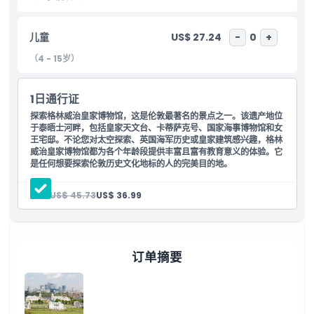
论您对宇宙、英国海事历史还是皇家遗产感兴趣，这里都是完美的探
索之地。现在就规划您的行程，享受伦敦皇家格林威治博物馆的最佳
儿童
US$ 27.24
-
0
+
文化体验。
（4 - 15岁）
亮点
1日通行证
包含项
探索格林威治皇家博物馆，这是伦敦最著名的景点之一。该遗产地位
于泰晤士河畔，包括皇家天文台、卡蒂萨克号、国家海事博物馆和女
王宅邸。不论您对太空探索、英国海军历史或皇家建筑感兴趣，格林
威治皇家博物馆都为各个年龄段提供丰富且富有教育意义的体验。它
儿童成人政策
是任何想要探索伦敦历史文化地标的人的完美目的地。
排除项
成人:
US$ 45.73
US$ 36.99
营业时间
订单摘要
需要了解的事项