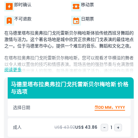
即时确认
移动票
不可退款
日期票
在马德里塔布拉奥弗拉门戈托雷斯贝尔梅哈斯体验传统西班牙舞蹈的
激情与活力。这个著名场地是城中欣赏正宗弗拉门戈表演的最佳地点
之一。位于马德里市中心，提供一个难忘的音乐、舞蹈和文化之夜。
在塔布拉奥弗拉门戈托雷斯贝尔梅哈斯，您可以观看才华横溢的舞者
以令人难以置信的技巧和情感表演。现场吉他的强劲节奏与充满激情
阅读更多
的歌唱营造出迷人的氛围。每场表演都充满了活力，通过动作与声音
讲述一个故事。场地内部美丽，灵感源自格拉纳达的阿尔罕布拉宫，
增添了魔幻体验。
马德里塔布拉奥弗拉门戈托雷斯贝尔梅哈斯 价格
与选项
客人可选择搭配美味的西班牙晚餐欣赏表演。传统菜肴如小吃拼盘、
海鲜饭和伊比利亚火腿让夜晚更加特别。无论是享用全餐还是仅需饮
选择日期
DD MM，YYYY
品，都有各种选择适合每种偏好。美食与现场弗拉门戈的结合，是马
德里完美的夜生活。
塔布拉奥弗拉门戈托雷斯贝尔梅哈斯是任何想体验西班牙灵魂的必访
成人
US$ 43.92
US$ 43.86
-
1
+
之地。无论您是舞蹈爱好者还是仅想参与独特文化活动，此弗拉门戈