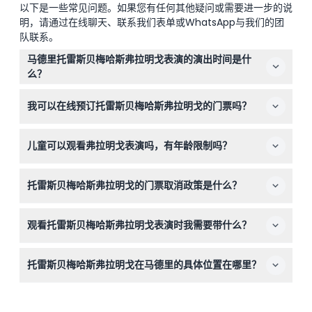
以下是一些常见问题。如果您有任何其他疑问或需要进一步的说
明，请通过在线聊天、联系我们表单或WhatsApp与我们的团
队联系。
马德里托雷斯贝梅哈斯弗拉明戈表演的演出时间是什
么？
演出每日有下午5点、7点和9点场，周六和周日额外有下午
我可以在线预订托雷斯贝梅哈斯弗拉明戈的门票吗？
3点场（时间可能变动—请在预订时确认）。
可以，您可以直接在本网站上轻松预订门票，确保您的观演
儿童可以观看弗拉明戈表演吗，有年龄限制吗？
位置。
4岁以下儿童免费，适合家庭一起体验文化活动。
托雷斯贝梅哈斯弗拉明戈的门票取消政策是什么？
门票不可退款且不可取消，请在预订时慎重选择日期和时
观看托雷斯贝梅哈斯弗拉明戈表演时我需要带什么？
间。
请携带您的门票（打印版或手机上的电子票），并建议提前
托雷斯贝梅哈斯弗拉明戈在马德里的具体位置在哪里？
到场以便找到座位，感受受阿尔罕布拉宫启发的美丽环境。
地点位于马德里市中心的梅索内罗罗马诺斯街11号，公共交
通可轻松抵达。