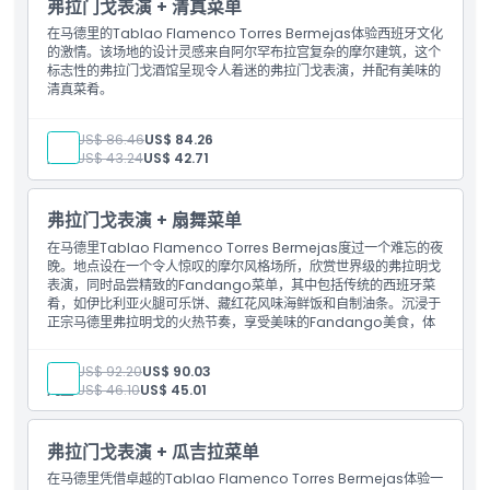
弗拉门戈表演 + 清真菜单
在马德里的Tablao Flamenco Torres Bermejas体验西班牙文化
的激情。该场地的设计灵感来自阿尔罕布拉宫复杂的摩尔建筑，这个
标志性的弗拉门戈酒馆呈现令人着迷的弗拉门戈表演，并配有美味的
清真菜肴。
成人:
US$ 86.46
US$ 84.26
儿童:
US$ 43.24
US$ 42.71
弗拉门戈表演 + 扇舞菜单
在马德里Tablao Flamenco Torres Bermejas度过一个难忘的夜
晚。地点设在一个令人惊叹的摩尔风格场所，欣赏世界级的弗拉明戈
表演，同时品尝精致的Fandango菜单，其中包括传统的西班牙菜
肴，如伊比利亚火腿可乐饼、藏红花风味海鲜饭和自制油条。沉浸于
正宗马德里弗拉明戈的火热节奏，享受美味的Fandango美食，体
验真正的西班牙文化风味。
成人:
US$ 92.20
US$ 90.03
儿童:
US$ 46.10
US$ 45.01
弗拉门戈表演 + 瓜吉拉菜单
在马德里凭借卓越的Tablao Flamenco Torres Bermejas体验一