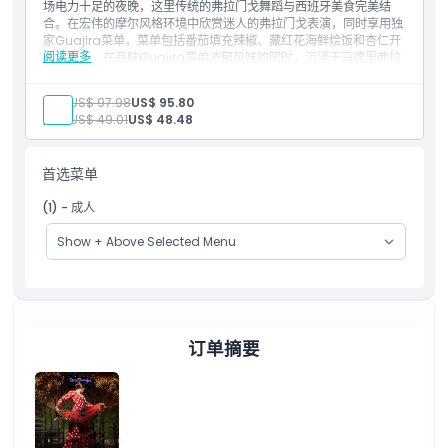
场电力十足的夜晚，这里传统的弗拉门戈舞蹈与西班牙美食完美结
合。在宏伟的摩尔风格环境中欣赏迷人的弗拉门戈表演，同时享用独
家Guajira菜单，菜单包括番茄填充辣椒、藏红花海鲜烩饭和杏仁开
阅读更多
心果布丁。在品味Guajira菜单浓郁风味的同时，沉浸于马德里弗拉
门戈舞的热情节奏，体验一场难忘的文化盛宴。
成人:
US$ 97.98
US$ 95.80
儿童:
US$ 49.01
US$ 48.48
首选菜单
(1) - 成人
订单摘要