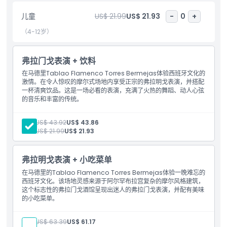
表演都将令您惊叹。立即预订您的门票，沉浸于马德里的弗拉门戈魔
力之中。
儿童
US$ 21.99
US$ 21.93
-
0
+
（4-12岁）
亮点
弗拉门戈表演 + 饮料
在马德里Tablao Flamenco Torres Bermejas体验西班牙文化的
包含项
激情。在令人惊叹的摩尔式场地内享受正宗的弗拉明戈表演，并搭配
一杯清爽饮品。这是一场必看的表演，充满了火热的舞蹈、动人心弦
的音乐和丰富的传统。
儿童成人政策
成人:
US$ 43.92
US$ 43.86
儿童:
US$ 21.99
US$ 21.93
营业时间
弗拉明戈表演 + 小吃菜单
位置
在马德里的Tablao Flamenco Torres Bermejas体验一晚难忘的
西班牙文化。该场地灵感来源于阿尔罕布拉宫复杂的摩尔风格建筑，
这个标志性的弗拉门戈酒馆呈现出迷人的弗拉门戈表演，并配有美味
取消政策
的小吃菜单。
成人:
US$ 63.39
US$ 61.17