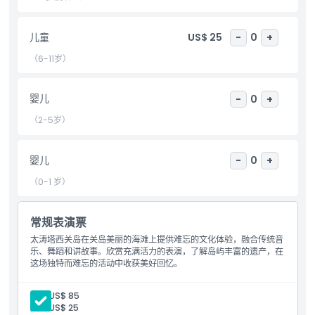
儿童成人政策
儿童
US$ 25
-
0
+
（6-11岁）
排除项
婴儿
-
0
+
营业时间
（2-5岁）
需要了解的事项
婴儿
-
0
+
（0-1 岁）
位置
常规表演票
如何到达那里
太涛塔西关岛在关岛美丽的海滩上提供难忘的文化体验，融合传统音
乐、舞蹈和讲故事。欣赏充满活力的表演，了解岛屿丰富的遗产，在
这场独特而难忘的活动中收获美好回忆。
如何兑换
成人:
US$ 85
儿童:
US$ 25