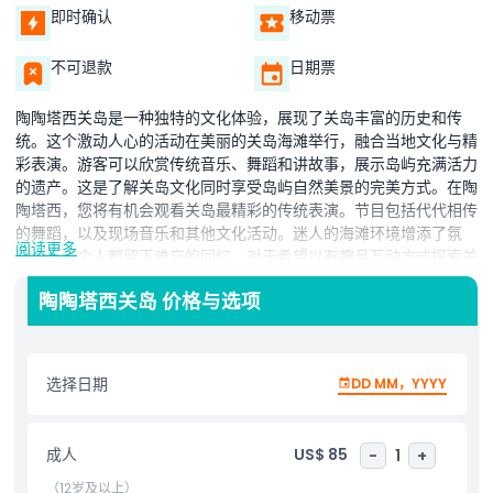
即时确认
移动票
不可退款
日期票
陶陶塔西关岛是一种独特的文化体验，展现了关岛丰富的历史和传
统。这个激动人心的活动在美丽的关岛海滩举行，融合当地文化与精
彩表演。游客可以欣赏传统音乐、舞蹈和讲故事，展示岛屿充满活力
的遗产。这是了解关岛文化同时享受岛屿自然美景的完美方式。在陶
陶塔西，您将有机会观看关岛最精彩的传统表演。节目包括代代相传
的舞蹈，以及现场音乐和其他文化活动。迷人的海滩环境增添了氛
阅读更多
围，让每个人都留下难忘的回忆。对于希望以有趣且互动方式探索关
岛文化的人来说，陶陶塔西是必看的表演。无论您是首次造访岛屿，
陶陶塔西关岛 价格与选项
还是回访深入了解，这个活动都能让您更深入了解关岛的风俗和传
统。陶陶塔西也是家庭、情侣和独自旅行者体验关岛核心文化的绝佳
选择。
选择日期
DD MM，YYYY
亮点
成人
US$ 85
-
1
+
包含项
（12岁及以上）