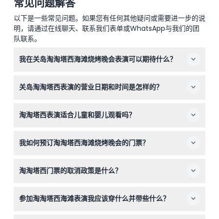
常见问题解答
以下是一些常见问题。如果您有任何其他疑问或需要进一步的说
明，请通过在线聊天、联系我们表单或WhatsApp与我们的团
队联系。
我在关岛淘淘塔西海滩烧烤晚会表演可以期待什么？
您将欣赏到一场充满活力的文化表演，超过30名舞者和火
关岛淘淘塔西表演的营业日期和时间是怎样的？
舞表演者在海滩旁的大型露天舞台上演出，同时享用无限量
供应的烧烤自助餐，包括牛肉、鸡肉、海鲜、当地菜肴、沙
表演在周一、周二、周四、周五和周六举办，办理入住时间
拉和甜点。
淘淘塔西表演适合儿童和婴儿观看吗？
为18:30；表演时间从4月至9月为19:00至20:15，从10月至3
月为18:30至19:45（时间可能会有变动——预订时请确
适合，6至11岁的儿童需由付费成人陪同，0至5岁的婴儿可
认）。
我如何预订淘淘塔西海滩烧烤晚会的门票？
免费入场但不提供餐食，12岁及以上的儿童按成人票价收
费。
您可以在本网站上轻松在线预订门票，同时可以查看可用日
淘淘塔西门票的取消政策是什么？
期并选择您偏好的时间。
门票一经购买不可退款且不可取消，请在预订时仔细选择日
参加淘淘塔西海滩表演我应该穿什么并带些什么？
期和时间。
休闲服装，包括海滩装，都非常合适。建议携带相机，因为