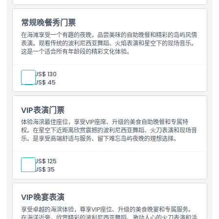
取消政策
常规晚餐秀门票
在海滩享受一个有趣的夜晚，品尝美味的自助晚餐和精彩的岛屿风情
表演。观看传统的波利尼西亚舞蹈、火焰表演和星空下的现场音乐。
这是一个适合所有年龄段的精彩文化体验。
成人:
US$ 130
儿童:
US$ 45
VIP表演门票
体验海滨最佳座位，享受VIP座席、升级的美食自助晚餐和专属特
权。在星空下近距离欣赏震撼的波利尼西亚舞蹈、火刀表演和现场音
乐。是享受高端舒适与服务、留下难忘岛屿夜晚的理想选择。
成人:
US$ 125
儿童:
US$ 35
VIP晚宴表演
享受卓越的海滨体验，尊享VIP座位、升级的美食晚宴和专属服务。
在海洋近旁，欣赏精彩的波利尼西亚舞蹈、激动人心的火刀表演和活