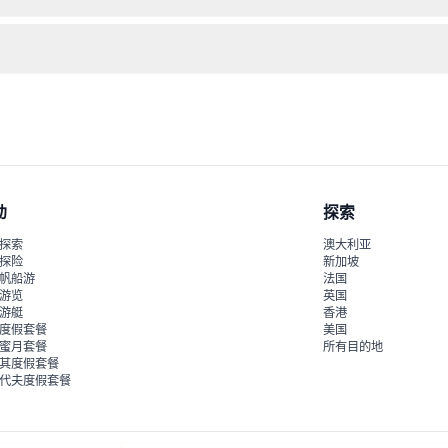
适地享受互动展览。
D光学幻觉展品合影，为您带来动手参与和互动艺术体验，非常适合拍摄
动
探索
探索
澳大利亚
探险
新加坡
帆船游
法国
游览
英国
游艇
香港
度假套餐
美国
蜜月套餐
所有目的地
其度假套餐
代夫度假套餐