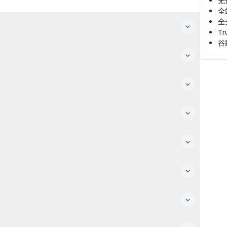
无
全
全
Tr
谷