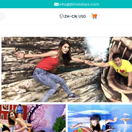
info@jtrholidays.com
ZH-CN
/
USD