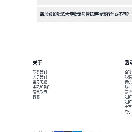
是的，博物馆支持轮椅通行，确保所有游客都能舒
新加坡幻觉艺术博物馆与传统博物馆有什么不同？
不同于传统博物馆，这里鼓励您触摸、攀爬并与3
关于
活
联系我们
全球
关于我们
沙漠
常见问题
传统
条款和条件
城市
隐私政策
豪华
博客
迪拜
迪拜
土耳
马尔