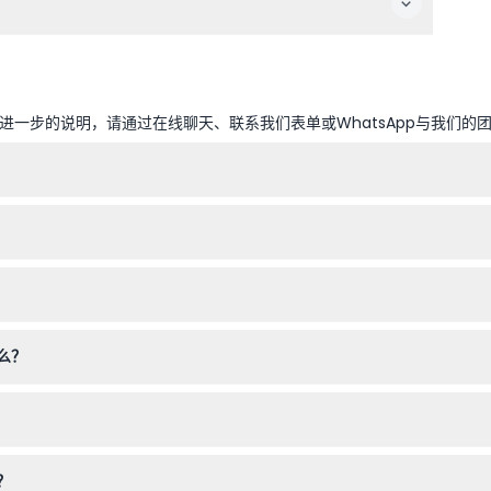
一步的说明，请通过在线聊天、联系我们表单或WhatsApp与我们的
，最晚入场时间为下午6:00（可能会有变动——请在预订时确认）。
由一名付费成年人陪同，以确保安全且愉快的参观体验。
在这里查看门票库存并安全预订，以确保顺利入场。
么？
新加坡”增强现实应用，该应用通过增强现实功能和有趣的拍照机会提升您
确定后再进行预订。
？