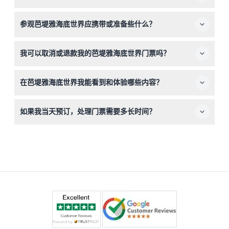
身高低于91厘米的儿童免费入场，身高在91厘米至130厘米
参观芭堤雅海底世界应携带或准备些什么？
之间的儿童需支付儿童票价，身高超过131厘米的需要成人
票。
请携带舒适的步行鞋和您的预订凭证以便入场。允许拍照，
我可以取消或退款我的芭堤雅海底世界门票吗？
请不要忘记携带相机或智能手机，捕捉海洋生物的精彩瞬
间。
门票一经购买不可退款且不可取消，请在预订前确认您的行
在芭堤雅海底世界我能看到和体验哪些内容？
程安排。
您将探索五个区域，观赏超过5000种鱼类，步行穿越105米
如果我当天预订，处理门票需要多长时间？
长的亚克力隧道，享受互动触摸池，并观看鲨鱼和魟鱼的喂
食表演。
当天预订请预留大约15分钟用于凭证处理，之后可在售票处
兑换门票。