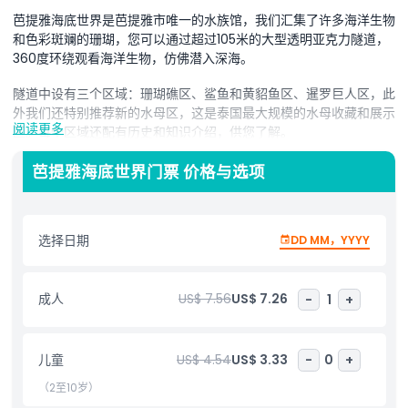
芭提雅海底世界是芭提雅市唯一的水族馆，我们汇集了许多海洋生物
和色彩斑斓的珊瑚，您可以通过超过105米的大型透明亚克力隧道，
360度环绕观看海洋生物，仿佛潜入深海。
隧道中设有三个区域：珊瑚礁区、鲨鱼和黄貂鱼区、暹罗巨人区，此
外我们还特别推荐新的水母区，这是泰国最大规模的水母收藏和展示
阅读更多
区。每个区域还配有历史和知识介绍，供您了解。
周边区域也装饰有海岸线、沙滩和岩石激流，宛如私人岛屿的度假胜
芭提雅海底世界门票 价格与选项
地。这里还有许多其他动物可供欣赏，如来自印度尼西亚的水獭、来
自世界各地的爬行动物区等。
除了漫步私人岛屿，您还可以在触摸池区亲手触摸来自泰国沿海地区
选择日期
DD MM，YYYY
的各种海洋生物。触摸池区旁边是魔幻水槽，这是泰国唯一采用神秘
重力互动概念的水槽。我们有喂食节目表演，您也可以亲自喂鱼和喂
海龟，芭提雅海底世界期待您的光临，一同开启深海探险之旅。
成人
US$ 7.56
US$ 7.26
-
1
+
芭提雅市作为泰国第二大游客城市，整体犹如一个大型主题公园。这
是件好事，因为它过去一度名声不佳。这里不仅有海滩和芭提雅海洋
儿童
US$ 4.54
US$ 3.33
-
0
+
冒险等主打景点，还有多个人工景点。从热闹的歌舞表演和泰拳竞技
（2至10岁）
场，到遍布各处的主题公园。芭提雅海底世界是其中一个适合家庭游