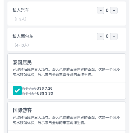
玩的项目，让您无需下水即可一览附近的泰国水下世界。
私人汽车
-
0
+
（1-3人）
亮点
私人面包车
-
0
+
（4-10人）
包含项
泰国居民
儿童成人政策
芭堤雅海底世界入场券。潜入芭堤雅海底世界的奇观，这是一个沉浸
式水族馆体验，展示来自全球丰富多彩的海洋生物。
排除项
成人:
US$ 7.56
US$ 7.26
儿童:
US$ 4.54
US$ 3.33
营业时间
国际游客
需要了解的事项
芭堤雅海底世界入场券。潜入芭堤雅海底世界的奇观，这是一个沉浸
式水族馆体验，展示来自全球的丰富海洋生物。