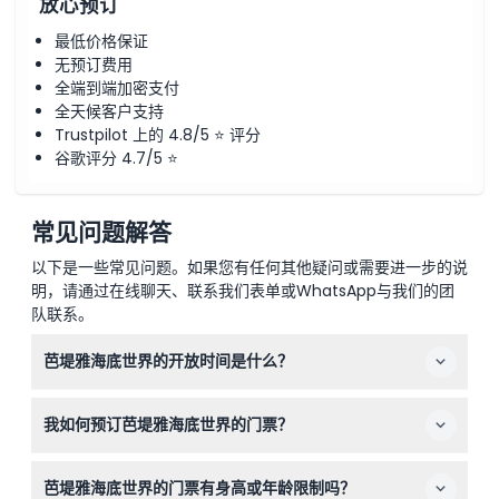
放心预订
最低价格保证
无预订费用
全端到端加密支付
全天候客户支持
Trustpilot 上的 4.8/5 ⭐ 评分
谷歌评分 4.7/5 ⭐
常见问题解答
以下是一些常见问题。如果您有任何其他疑问或需要进一步的说
明，请通过在线聊天、联系我们表单或WhatsApp与我们的团
队联系。
芭堤雅海底世界的开放时间是什么？
芭堤雅海底世界每日开放，时间为上午9:00至下午6:00，
我如何预订芭堤雅海底世界的门票？
最后入场时间为下午5:30（可能会有变动——请在预订时确
认）。
您可以直接在本网站上轻松预订门票，选择您的日期，并在
芭堤雅海底世界的门票有身高或年龄限制吗？
几分钟内收到确认，享受您的参观体验。