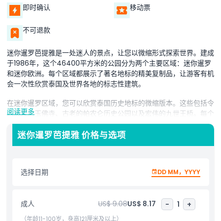
即时确认
移动票
不可退款
迷你暹罗芭提雅是一处迷人的景点，让您以微缩形式探索世界。建成
于1986年，这个46400平方米的公园分为两个主要区域：迷你暹罗
和迷你欧洲。每个区域都展示了著名地标的精美复制品，让游客有机
会一次性欣赏泰国及世界各地的标志性建筑。
在迷你暹罗区域，您可以欣赏泰国历史地标的微缩版本。这些包括令
阅读更多
人惊叹的玉佛寺、古老的帕农仑历史公园以及宏伟的九世王桥。每个
复制品都经过精心细致的制作，展示了泰国的美丽与文化。
迷你暹罗芭提雅 价格与选项
在迷你欧洲区域，您会看到世界著名地标的小比例复制品。惊叹于法
国的埃菲尔铁塔、意大利的比萨斜塔以及美国的自由女神像。精细的
细节使这些模型看起来宛如真品，提供了一种独特的方式体验世界奇
选择日期
DD MM，YYYY
观。
迷你暹罗芭提雅是家庭、朋友及各年龄游客的理想去处。这里非常适
合拍摄有趣的照片，了解著名地标，享受在精美设计的公园中轻松漫
成人
US$ 9.08
US$ 8.17
-
1
+
步。无论您是在探索泰国文化还是著名的全球景点，迷你暹罗芭提雅
（年龄11-100岁，身高121厘米及以上）