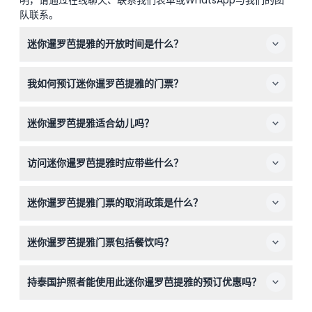
队联系。
迷你暹罗芭提雅的开放时间是什么？
迷你暹罗芭提雅每天开放，时间为上午9:00至晚上
我如何预订迷你暹罗芭提雅的门票？
7:00（可能会有变动——请在预订时确认）。
您可以轻松地通过本网站在线预订迷你暹罗芭提雅的门票，
迷你暹罗芭提雅适合幼儿吗？
选择您偏好的日期并在预订过程中查看可用性。
适合！3至10岁且身高在90至120厘米之间的儿童需购买儿
访问迷你暹罗芭提雅时应带些什么？
童票，90厘米以下的儿童可免费入场。年龄较大的儿童和
成人需支付全价。
请携带舒适的步行鞋、防晒霜、帽子和相机，以便尽情享受
迷你暹罗芭提雅门票的取消政策是什么？
探索公园内的缩小版地标。
迷你暹罗芭提雅门票不予退还且不可取消，因此请务必为您
迷你暹罗芭提雅门票包括餐饮吗？
计划参观的确切日期进行预订。
不包括，门票价格不含餐饮，您可以自带零食或在现场购买
持泰国护照者能使用此迷你暹罗芭提雅的预订优惠吗？
食物。
此特定的在线门票优惠不适用于持泰国护照者。