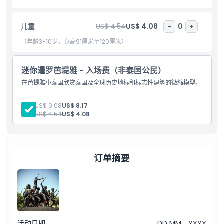
都承诺为每个人带来乐趣与教育兼备的体验！
儿童
US$ 4.54
US$ 4.08
-
0
+
亮点
（年龄3-10岁，身高91厘米至120厘米）
包含项
迷你暹罗芭堤雅 - 入场费（非泰国公民）
在芭提雅小泰国欣赏泰国及全球历史地标和标志性建筑的微缩模型。
儿童成人政策
成人:
US$ 9.08
US$ 8.17
儿童:
US$ 4.54
US$ 4.08
排除项
营业时间
订单摘要
需要了解的事项
位置
活动日期
DD MM，YYYY