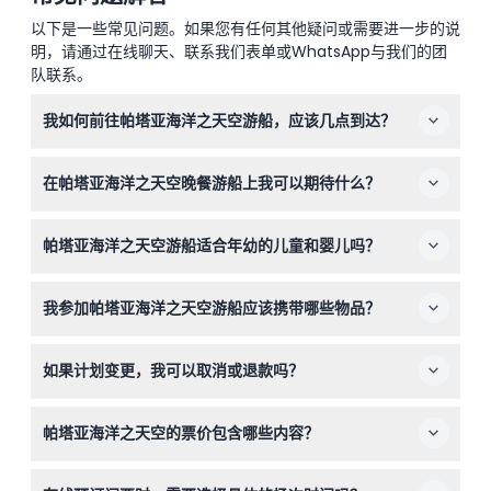
以下是一些常见问题。如果您有任何其他疑问或需要进一步的说
明，请通过在线聊天、联系我们表单或WhatsApp与我们的团
队联系。
我如何前往帕塔亚海洋之天空游船，应该几点到达？
您将从南帕塔亚路的巴厘海码头（快速船码头2）登船。建
在帕塔亚海洋之天空晚餐游船上我可以期待什么？
议您至少提前10分钟到达，以确保顺利登船。
您可以在观景甲板欣赏帕塔亚海岸线的壮丽景色，体验玻璃
帕塔亚海洋之天空游船适合年幼的儿童和婴儿吗？
底天空步道，享用1.5小时的国际和海鲜自助晚餐。整个晚
上还有精彩多彩的歌舞表演和男子秀为您助兴。
适合，欢迎儿童参加，0-3岁的婴儿可免费同行。预订时请
我参加帕塔亚海洋之天空游船应该携带哪些物品？
确保将所有乘客人数都计入。
请携带夹克或薄外套以应对晚间凉风，如有晕船情况请带好
如果计划变更，我可以取消或退款吗？
晕船药，如果想给表演者拍照时小费，请准备一些泰铢。
帕塔亚海洋之天空游船门票不可退款且无法取消，请在预订
帕塔亚海洋之天空的票价包含哪些内容？
前确认您的行程安排。
您的票价包含往返快速船接送、所有景点门票、自助晚餐