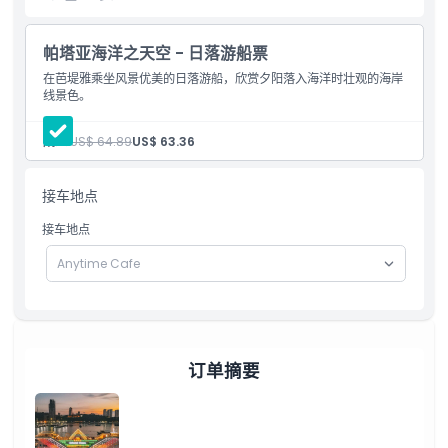
亮点
帕塔亚海洋之天空 - 日落游船票
在芭堤雅乘坐风景优美的日落游船，欣赏夕阳落入海洋时壮观的海岸
线景色。
包含项
成人:
US$ 64.89
US$ 63.36
儿童成人政策
接车地点
排除项
接车地点
营业时间
需要了解的事项
订单摘要
位置