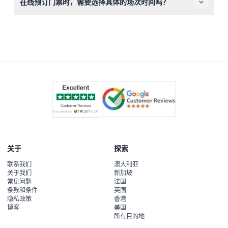
在线预订门票时，需要选择具体的场次时间吗？
（海鲜与国际菜肴）、饮用水和软饮，以及像钓鱿鱼等互动
活动。
是的，游船每日运营，设有两个场次：第一场为下午6:00
至7:30，第二场为7:30至9:00（时间可能变动——请在预订
时确认）。您可在本网站选择您偏好的场次。
关于
探索
联系我们
澳大利亚
关于我们
新加坡
常见问题
法国
条款和条件
英国
隐私政策
香港
博客
美国
所有目的地