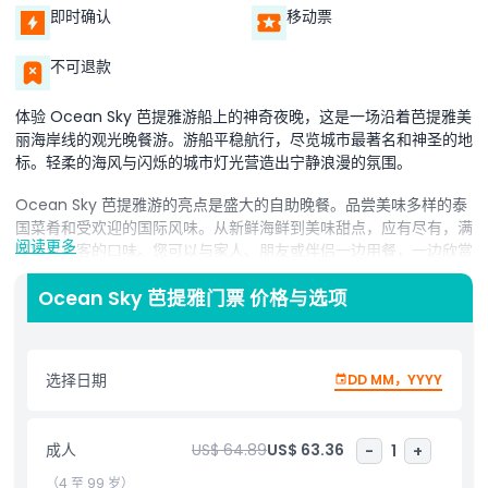
即时确认
移动票
不可退款
体验 Ocean Sky 芭提雅游船上的神奇夜晚，这是一场沿着芭提雅美
丽海岸线的观光晚餐游。游船平稳航行，尽览城市最著名和神圣的地
标。轻柔的海风与闪烁的城市灯光营造出宁静浪漫的氛围。
Ocean Sky 芭提雅游的亮点是盛大的自助晚餐。品尝美味多样的泰
国菜肴和受欢迎的国际风味。从新鲜海鲜到美味甜点，应有尽有，满
阅读更多
足每位宾客的口味。您可以与家人、朋友或伴侣一边用餐，一边欣赏
令人赞叹的海洋和城市天际线景观。
Ocean Sky 芭提雅门票 价格与选项
在享用美食的同时，现场娱乐节目为您的夜晚增添乐趣。观看技艺精
湛的表演者展示音乐、舞蹈及文化表演，使夜晚更加特别。美食、景
观与娱乐的完美结合为所有宾客创造难忘体验。
选择日期
DD MM，YYYY
Ocean Sky 芭提雅游是适合所有年龄段人士的完美活动。无论是家
庭旅行、浪漫约会，还是与朋友的欢乐夜晚，这次游船都能满足您对
难忘夜晚的所有期待。在这场精彩的芭提雅游船冒险中，放松、用餐
成人
US$ 64.89
US$ 63.36
-
1
+
并享受星空下的娱乐。
（4 至 99 岁）