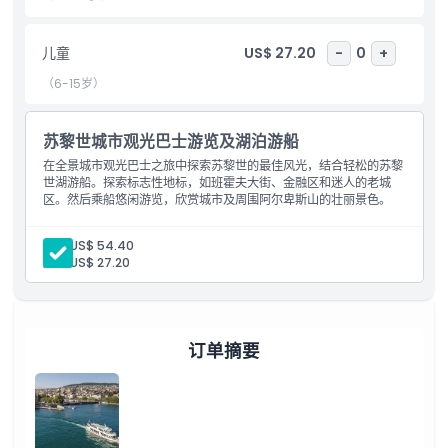
包含项
儿童
US$ 27.20
-
0
+
儿童成人政策
（6-15岁）
需要了解的事项
苏黎世城市观光巴士游览及湖泊游船
在全景城市观光巴士之旅中探索苏黎世的最佳风光，结合轻松的苏黎
世湖游船。探索标志性地标，如班霍夫大街、金融区和迷人的老城
位置
区。然后乘船悠闲游览，欣赏城市及周围阿尔卑斯山的壮丽景色。
取消政策
成人:
US$ 54.40
儿童:
US$ 27.20
订单摘要