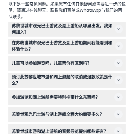
以下是一些常见问题。如果您有任何其他疑问或需要进一步的说
明，请通过在线聊天、联系我们表单或WhatsApp与我们的团
队联系。
苏黎世城市观光巴士游览及湖上游船从哪里出发，我如
何加入？
游览从苏黎世巴士站开始，地址为奥斯特尔斯特拉瑟15号，
在苏黎世城市观光巴士游览及湖上游船期间我能看到和
邮编8005苏黎世。请提前几分钟到达，在集合点与团队汇
体验什么？
合开始您的旅程。
您将经过著名地标如瑞士国家博物馆和班霍夫大街，跟随导
儿童可以参加游览吗，儿童票价有区别吗？
游漫步中世纪的老城区街道，并享受带有语音解说的轻松苏
黎世湖景游船。
可以，6岁以下儿童可免费参加，但请注意不会为儿童预留
预订此苏黎世城市游和湖上游船的取消或退款政策是什
座位。
么？
本游览票不可退款且不能取消，请确保预订适合您的日期和
参加游览和湖上游船需要特别携带什么东西吗？
时间。
建议在出行前下载ZSG Tour应用程序以便在湖上游船时使
苏黎世观光巴士游与湖上游船全程大约需要多久？
用音频导览，同时为老城区步行带上舒适的步行鞋。
整个游览约3.5小时，包括巴士行程、步行游和风景湖上游
苏黎世城市游和湖上游船的音频导览提供哪些语言？
船（时间可能调整，请预订时确认）。