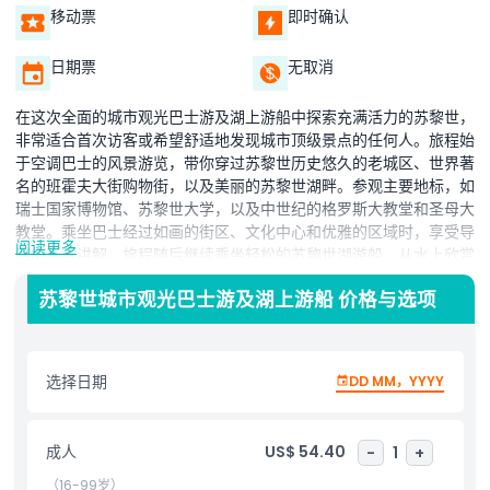
移动票
即时确认
日期票
无取消
在这次全面的城市观光巴士游及湖上游船中探索充满活力的苏黎世，
非常适合首次访客或希望舒适地发现城市顶级景点的任何人。旅程始
于空调巴士的风景游览，带你穿过苏黎世历史悠久的老城区、世界著
名的班霍夫大街购物街，以及美丽的苏黎世湖畔。参观主要地标，如
瑞士国家博物馆、苏黎世大学，以及中世纪的格罗斯大教堂和圣母大
教堂。乘坐巴士经过如画的街区、文化中心和优雅的区域时，享受导
阅读更多
游的丰富讲解。旅程随后继续乘坐轻松的苏黎世湖游船，从水上欣赏
城市天际线和周围阿尔卑斯山的壮丽景色。巴士和游船的结合让您体
苏黎世城市观光巴士游及湖上游船 价格与选项
验苏黎世城市魅力与自然美景的精华。不论您时间有限，还是寻求一
种轻松的城市探索方式，这次旅游都能完美平衡观光与休闲。无论是
个人、情侣还是家庭，苏黎世城市观光巴士游及湖上游船都是充分利
用您瑞士之旅的必选体验。
选择日期
DD MM，YYYY
亮点
成人
US$ 54.40
-
1
+
（16-99岁）