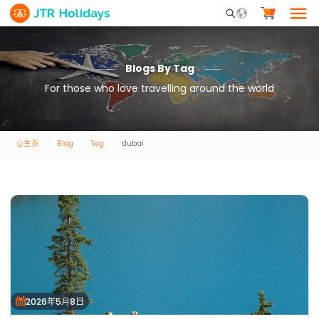
Mobile Search Opene
Blogs By Tag
For those who love travelling around the world
主页
Blog
Tag
dubai
2026年5月8日