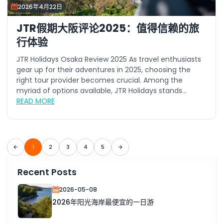
2026年4月22日
JTR假期大阪评论2025：值得信赖的旅
行体验
JTR Holidays Osaka Review 2025 As travel enthusiasts
gear up for their adventures in 2025, choosing the
right tour provider becomes crucial. Among the
myriad of options available, JTR Holidays stands...
READ MORE
1
2
3
4
5
Recent Posts
2026-05-08
2026年阳光海岸最便宜的一日游