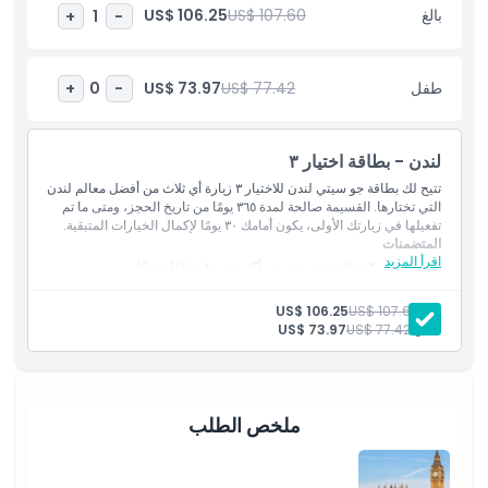
ذات ٣ خيارات الراحة والقيمة والحرية للاستمتاع بثقافة لندن وتاريخها
بالغ
US$ 107.60
US$ 106.25
+
1
-
وترفيهها.
أبرز المعالم
طفل
US$ 77.42
US$ 73.97
+
0
-
المتضمنات
لندن - بطاقة اختيار ٣
تتيح لك بطاقة جو سيتي لندن للاختيار ٣ زيارة أي ثلاث من أفضل معالم لندن
سياسة الأطفال والبالغين
التي تختارها. القسيمة صالحة لمدة ٣٦٥ يومًا من تاريخ الحجز، ومتى ما تم
تفعيلها في زيارتك الأولى، يكون أمامك ٣٠ يومًا لإكمال الخيارات المتبقية.
المتضمنات
اقرأ المزيد
الاستثناءات
الدخول إلى: ٣ معالم جذب من بين أكثر من ٨٠ موقعًا مميزًا
بالغ:
US$ 107.60
US$ 106.25
ما يجب معرفته
طفل:
US$ 77.42
US$ 73.97
الموقع
ملخص الطلب
سياسة الإلغاء