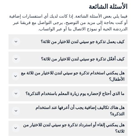
الأسئلة الشائعة
فيما يلي بعض الأسئلة الشائعة. إذا كانت لديك أي استفسارات إضافية
أو كنت بحاجة إلى مزيد من التوضيح، يرجى التواصل مع فريقنا عبر
الدردشة الحية أو نموذج الاتصال بنا أو عبر الواتساب.
كيف يعمل تذكرة جو سيتي لندن للاختيار من ثلاثة؟
تتيح لك التذكرة اختيار أي 3 معالم من أكثر من 80 موقعًا شهيرًا
كيف أفعّل تذكرة جو سيتي لندن للاختيار من ثلاثة؟
في لندن، وتكون صالحة لمدة 30 يومًا من أول استخدام، مما
يمنحك وقتًا كافيًا للاستكشاف على راحتك.
تُفعّل تذكرتك تلقائيًا عند دخولك لأول معلم تختاره، ويبدأ من هذه
هل يمكنني استخدام تذكرة جو سيتي لندن للاختيار من ثلاثة مع
اللحظة فترة الصلاحية التي تدوم 30 يومًا.
الأطفال؟
نعم، تتوفر تذاكر للأطفال من عمر 5 إلى 15 سنة، بينما تغطي
ما الذي أحتاج لإحضاره يوم زيارة المعلم باستخدام التذكرة؟
تذاكر البالغين الأعمار من 16 إلى 99 سنة.
ما عليك سوى إحضار تذكرتك الرقمية على هاتفك أو نسخة
هل هناك تكاليف إضافية يجب أن أعرفها عند استخدام
مطبوعة للدخول بسهولة - لا حاجة لتذاكر ورقية.
التذكرة؟
التذكرة تغطي فقط رسوم الدخول؛ الطعام، والمشروبات،
هل يمكنني إلغاء أو استرداد تذكرة جو سيتي لندن للاختيار من
والإكراميات، والنقل، والإضافات الاختيارية في المعالم غير
ثلاثة؟
مشمولة.