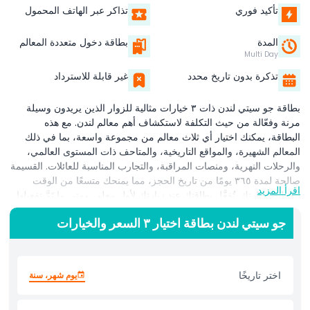
تأكيد فوري
تذاكر عبر الهاتف المحمول
المدة
بطاقة دخول متعددة المعالم
Multi Day
تذكرة بدون تاريخ محدد
غير قابلة للاسترداد
بطاقة جو سيتي لندن ذات ٣ خيارات مثالية للزوار الذين يريدون وسيلة
مرنة وفعّالة من حيث التكلفة لاستكشاف أهم معالم لندن. مع هذه
البطاقة، يمكنك اختيار أي ثلاث معالم من مجموعة واسعة، بما في ذلك
المعالم الشهيرة، والمواقع التاريخية، والمتاحف ذات المستوى العالمي،
والرحلات النهرية، ومنصات المراقبة، والتجارب المناسبة للعائلات. القسيمة
صالحة لمدة ٣٦٥ يومًا من تاريخ الحجز، مما يمنحك متسعًا من الوقت
اقرأ المزيد
لتخطيط زيارتك. تُفعَّل بطاقتك عند زيارتك لأول معلم، ومتى ما تَمَّ تفعيلها،
لديك ٣٠ يومًا لاستخدام الاختيارات المتبقية، مما يتيح لك استكشاف المدينة
جو سيتي لندن بطاقة اختيار ٣ السعر والخيارات
وفقًا لوتيرتك الخاصة. تتضمن جميع رسوم الدخول في بطاقة رقمية واحدة
ومريحة، مما يلغي الحاجة لشراء تذاكر منفصلة ويساعدك على تعديل
جدول رحلتك بسهولة. سواء أردت إعادة زيارة المفضلات، أو استكشاف
أحياء مختلفة، أو التمتع بالأسواق والمقاهي المحلية، أو إضافة معالم
اختر تاريخًا
يوم شهر، سنة
إضافية، فإن البطاقة توفّر مرونة كاملة. مثالية للأزواج والعائلات
والمسافرين الذين يفضّلون تجربة مشاهدة معالم مريحة، تضمن بطاقة