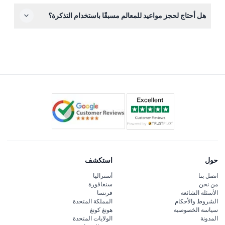
لا، التذاكر غير قابلة للاسترداد ولا يمكن إلغاؤها، لذا تأكد من
هل أحتاج لحجز مواعيد للمعالم مسبقًا باستخدام التذكرة؟
خططك قبل الحجز.
بعض المعالم تتطلب الحجز المسبق أو حجز فترة زمنية، فمن
الأفضل التحقق من التوفر والحجز عبر الإنترنت أثناء عملية
الشراء.
حول
استكشف
اتصل بنا
أستراليا
من نحن
سنغافورة
الأسئلة الشائعة
فرنسا
الشروط والأحكام
المملكة المتحدة
سياسة الخصوصية
هونغ كونغ
المدونة
الولايات المتحدة