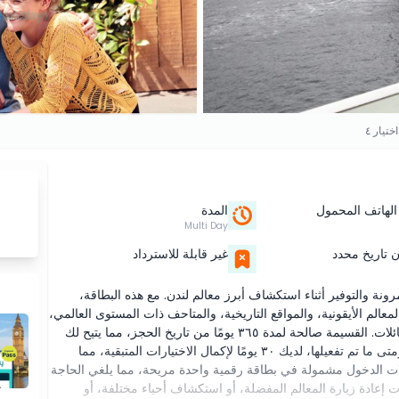
تيار ٤
الهاتف المحمول
المدة
Multi Day
 تاريخ محدد
غير قابلة للاسترداد
وار الذين يريدون المرونة والتوفير أثناء استكشاف أبرز معالم لندن. مع هذه البطاقة،
في ذلك المعالم الأيقونية، والمواقع التاريخية، والمتاحف ذات المستوى العالمي،
والرحلات النهرية، ومنصات المراقبة، والتجارب المناسبة للعائلات. القسيمة صالحة لمدة ٣٦٥ يومًا من تاريخ الحجز، مما يتيح لك
تخطيط رحلتك بثقة. تتفعّل بطاقتك عند زيارتك لأول معلم، ومتى ما تم تفعيلها، لديك ٣٠ يومًا لإكمال الاختيارات المتبقية، مما
لات الدخول مشمولة في بطاقة رقمية واحدة مريحة، مما يلغي الحاجة
إعادة زيارة المعالم المفضلة، أو استكشاف أحياء مختلفة، أو