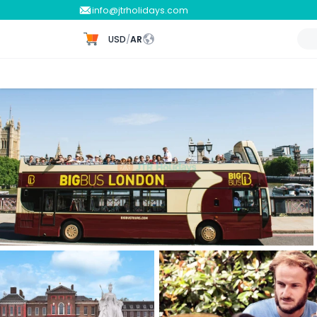
info@jtrholidays.com
USD
/
AR