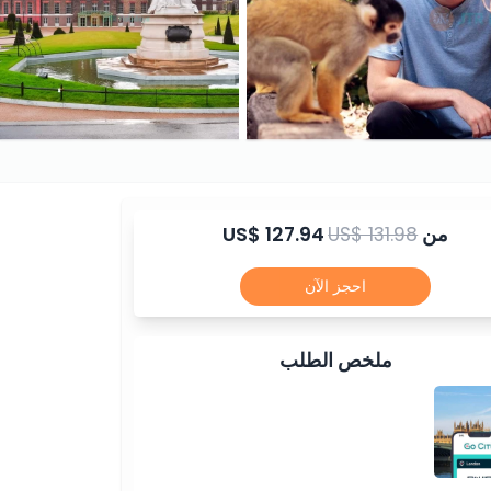
من
US$ 131.98
US$ 127.94
احجز الآن
ملخص الطلب