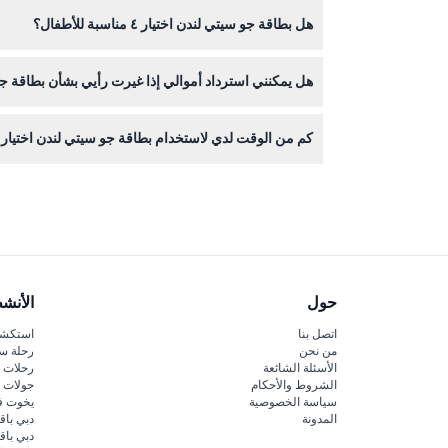
احضر بطاقتك الرقمية على جهازك المحمول وبطاقة هوي
هل بطاقة جو سيتي لندن اختيار ٤ مناسبة للأطفال؟
نعم، تتوفر تذاكر الأطفال للأعمار من ٥ إلى ١٥ سنة، وتشمل تذاكر البالغين الضيوف من ١٦ إلى ٩٩ سنة.
هل يمكنني استرداد أموالي إذا غيرت رأيي بشأن بطاقة جو س
لا، التذاكر غير قابلة للاسترداد ولا يمكن إلغاؤها بعد الشر
كم من الوقت لدي لاستخدام بطاقة جو سيتي لندن اختيار ٤ بعد الشراء؟
يمكنك تفعيل بطاقتك في أي وقت خلال ١٢ شهرًا من تاريخ الشراء، وبعد التفعيل تكون صالحة لمدة ٣٠ يومًا متتاليًا.
حول
الأنش
اتصل بنا
استكشف
من نحن
رحلة س
الأسئلة الشائعة
رحلات ا
الشروط والأحكام
جولات ا
سياسة الخصوصية
يخوت ف
المدونة
دبي باق
دبي با