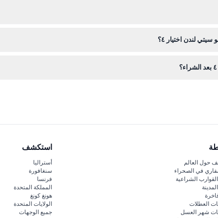
ة صالحة إذا تطلبت بعض المعالم ذلك؛ كما يُفضل ارتداء أحذية مريحة وملابس
يتي لندن اختيار ٤؟
اء.
طة
استكشف
 حول العالم
أستراليا
فاري في الصحراء
سنغافورة
لقوارب الشراعية
فرنسا
لمدينة
المملكة المتحدة
اخرة
هونغ كونغ
ات العطلات
الولايات المتحدة
قات شهر العسل
جميع الوجهات