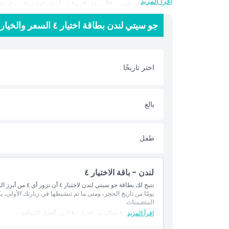
اقرأ المزيد
الاستمتاع بالمقاهي والأسواق المحلية، أو إضافة تجارب إضافية
جو سيتي لندن بطاقة اختيار ٤ السعر والخيارات
وترفيه لندن دون استعجال.
أبرز المعالم
اختر تاريخًا
المتضمنات
بالغ
سياسة الأطفال والبالغين
طفل
الاستثناءات
ما يجب معرفته
لندن - باقة الاختيار ٤
يومًا من تاريخ الحجز، ومتى ما تم تنشيطها في زيارتك الأولى، يكون لديك ٣٠ يومًا لإكمال الاختي
الموقع
المتضمنات
اقرأ المزيد
الدخول إلى: ٤ معالم من اختيار ٨٠+ من أفضل المواقع
سياسة الإلغاء