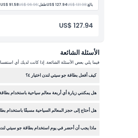
بالغ:
US$ 131.98
US$ 127.94
طفل:
US$ 96.96
US$ 91.58
US$ 127.94
الأسئلة الشائعة
فيما يلي بعض الأسئلة الشائعة. إذا كانت لديك أي استفسار
كيف أفعل بطاقة جو سيتي لندن اختيار ٤؟
يتم تفعيل بطاقتك في اللحظة التي تزور فيها أول معلم سياحي، وستكون 
هل يمكنني زيارة أي أربعة معالم سياحية باستخدام بطاقة ج
نعم، يمكنك اختيار أي أربعة معالم من بين أكثر من ٨٠ موقعًا شهيرًا في لندن، بما في ذلك المعالم مثل برج لندن وعجلة لندن.
هل أحتاج إلى حجز المعالم السياحية مسبقًا باستخدام بط
بعض المعالم تتطلب حجزًا مسبقًا، لذلك من الأفضل الت
ماذا يجب أن أحضر في يوم استخدام بطاقة جو سيتي لندن اخ