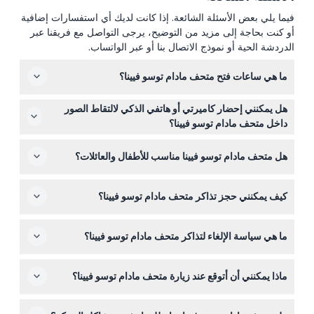
فيما يلي بعض الأسئلة الشائعة. إذا كانت لديك أي استفسارات إضافية
أو كنت بحاجة إلى مزيد من التوضيح، يرجى التواصل مع فريقنا عبر
الدردشة الحية أو نموذج الاتصال بنا أو عبر الواتساب.
ما هي ساعات فتح متحف مادام توسو فيينا؟
متحف مادام توسو فيينا مفتوح يوميًا من الساعة 10:00 صباحًا
هل يمكنني إحضار كاميرتي أو هاتفي الذكي لالتقاط الصور
حتى 6:00 مساءً، مع إغلاق آخر دخول الساعة 5:00 مساءً. خلال
داخل متحف مادام توسو فيينا؟
أشهر الصيف (يونيو إلى سبتمبر)، يبقى مفتوحًا حتى الساعة
نعم، يُسمح باستخدام الكاميرات والهواتف الذكية لكي تلتقط
8:00 مساءً، مع إغلاق آخر دخول الساعة 7:00 مساءً (قد تتغير
هل متحف مادام توسو فيينا مناسب للأطفال والعائلات؟
السيلفي الممتعة والصور مع تماثيل الشمع المفضلة لديك.
المواعيد — يرجى التأكيد عند الحجز).
بالتأكيد! الأطفال الذين تقل أعمارهم عن سنتين يدخلون مجانًا،
كيف يمكنني حجز تذاكر متحف مادام توسو فيينا؟
ويجب أن يكون الأطفال تحت 15 سنة برفقة بالغ يبلغ من العمر
18 عامًا أو أكثر. الجذب سياحي مخصص للعائلات ومناسب لذوي
يمكنك حجز تذاكرك بسهولة عبر الإنترنت هنا على هذا الموقع،
الكراسي المتحركة.
ما هي سياسة الإلغاء لتذاكر متحف مادام توسو فيينا؟
مع اختيار التاريخ والوقت المفضل لضمان الدخول.
التذاكر غير قابلة للاسترداد ولا يمكن إلغاؤها، لذا يرجى التأكد من
ماذا يمكنني أن أتوقع عند زيارة متحف مادام توسو فيينا؟
أن تاريخ ووقت الحجز يتناسبان مع خططك.
توقع تجربة ممتعة وتفاعلية مع أكثر من 90 تمثالًا شمعيًا واقعيًا