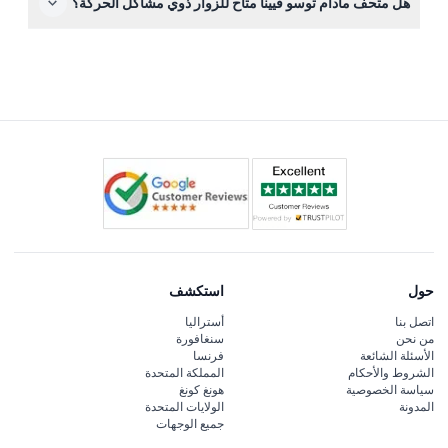
هل متحف مادام توسو فيينا متاح للزوار ذوي مشاكل الحركة؟
يشمل مشاهير، أيقونات تاريخية، ومناطق موضوعية مثل
السينما، الموسيقى، السياسة، والرياضة.
نعم، المتحف مهيأ لاستقبال ذوي الكراسي المتحركة لضمان
استمتاع الجميع بالمعروضات براحة.
حول
استكشف
اتصل بنا
أستراليا
من نحن
سنغافورة
الأسئلة الشائعة
فرنسا
الشروط والأحكام
المملكة المتحدة
سياسة الخصوصية
هونغ كونغ
المدونة
الولايات المتحدة
جميع الوجهات