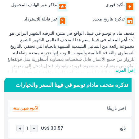
تأكيد فوري
تذاكر عبر الهاتف المحمول
تذكرة بتاريخ محدد
غير قابلة للاسترداد
متحف مادام توسو في فيينا، الواقع في متنزه الترفيه الشهير البراتر، هو
أحد أهم المعالم في فيينا. يضم هذا المتحف العالمي الشهير للشمع
مجموعة رائعة من التماثيل الشمعية الشبيهة بالحياة التي تحتفي بالتاريخ
النمساوي والثقافة العالمية وأيقونات البوب. إنها تجربة ممتعة وتفاعلية
للزوار من جميع الأعمار. قابل شخصيات نمساوية أسطورية مثل فولفغانغ
أماديوس موتسارت، سيغموند فرويد، وليوبولد فيجل. ادخل إلى معرض
اقرأ المزيد
الحرب العالمية الثانية القوي — مساحة غامرة وعاطفية تشجع على التأمل
وفهم ماضِي النمسا. من أبرز المعروضات الرحلة التفصيلية عبر حياة
تذكرة متحف مادام توسو في فيينا السعر والخيارات
الإمبراطورة إليزابيث، المعروفة باسم سيسي. استكشف غرفة ملابسها
الأنيقة ذات 44 مرآة، تابع رحلاتها الواسعة، وحتى تفاعل مع إسقاط ثلاثي
الأبعاد شبيه بالحياة لها. يضم متحف مادام توسو في فيينا أيضًا مشاهير
دوليين، ونجوم رياضة، وموسيقيين، موفراً الكثير من فرص التصوير
اختر تاريخًا
يوم شهر، سنة
والأنشطة المشوقة. سواء كنت تلتقط صورًا مع نجوم هوليوود أو تستكشف
التراث الثقافي النمساوي، يدمج المتحف المتعة والتعليم بشكل مثالي.
مثالي للعائلات والأصدقاء والسياح، متحف مادام توسو في فيينا وجهة لا بد
بالغ
US$ 30.57
+
1
-
من زيارتها. احجز تذاكرك مسبقًا لتتخطى الطوابير وتستمتع بتجربة لا تُنسى
في قلب فيينا.