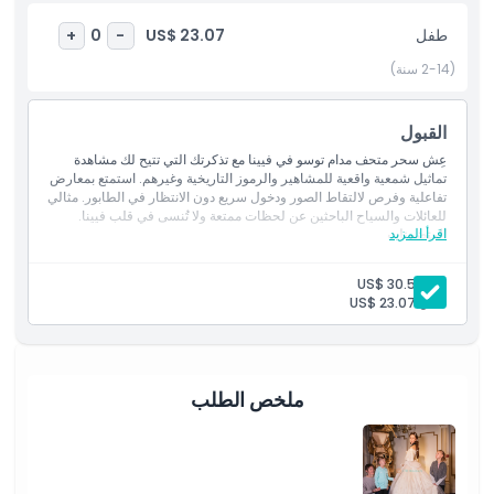
طفل
US$ 23.07
+
0
-
أبرز المعالم
(2-14 سنة)
القبول
المتضمنات
عِش سحر متحف مدام توسو في فيينا مع تذكرتك التي تتيح لك مشاهدة
تماثيل شمعية واقعية للمشاهير والرموز التاريخية وغيرهم. استمتع بمعارض
سياسة الأطفال والبالغين
تفاعلية وفرص لالتقاط الصور ودخول سريع دون الانتظار في الطابور. مثالي
للعائلات والسياح الباحثين عن لحظات ممتعة ولا تُنسى في قلب فيينا.
اقرأ المزيد
المتضمنات
الاستثناءات
الدخول إلى متحف مدام توسو في فيينا
الوصول إلى تماثيل شمعية شبيهة بالحياة لمشاهير عالميين
بالغ:
US$ 30.57
وشخصيات تاريخية وأساطير الموسيقى ورموز ثقافية
طفل:
US$ 23.07
فرص تصوير تفاعلية في مناطق ذات طابع خاص
ما يجب معرفته
اختبر مجموعات غامرة تُحيي الشخصيات والمشاهد الشهيرة
استمتع بمعلم ترفيهي ممتع وتفاعلي مناسب لجميع الأعمار
الموقع
ملخص الطلب
سياسة الإلغاء