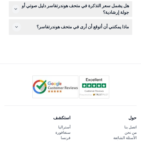
نعم، يمكنك استرداد المال إذا ألغيت قبل 48 ساعة على الأقل
هل يشمل سعر التذكرة في متحف هوندرتفاسر دليل صوتي أو
من زيارتك، مع احتمال تطبيق رسوم تحويل.
جولة إرشادية؟
الدلائل الصوتية متوفرة في الموقع مقابل رسوم إضافية، وقد
ماذا يمكنني أن أتوقع أن أرى في متحف هوندرتفاسر؟
تُعرض جولات إرشادية — اسأل موظفي المتحف عند وصولك
عن التوافر.
ستختبر الفن الملون والصديق للبيئة لفريدنسرايخ هوندرتفاسر،
وهو مزيج غامر من هندسته المعمارية الفريدة، التصميم
المستدام، والمعارض المتناوبة للفن الحديث.
حول
استكشف
اتصل بنا
أستراليا
من نحن
سنغافورة
الأسئلة الشائعة
فرنسا