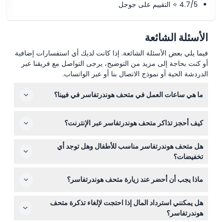
4.7/5 ⭐ التقييم على جوجل
الأسئلة الشائعة
فيما يلي بعض الأسئلة الشائعة. إذا كانت لديك أي استفسارات إضافية
أو كنت بحاجة إلى مزيد من التوضيح، يرجى التواصل مع فريقنا عبر
الدردشة الحية أو نموذج الاتصال بنا أو عبر الواتساب.
ما هي ساعات العمل في متحف هوندرتفاسر في فيينا؟
متحف هوندرتفاسر مفتوح يوميًا من الساعة 10:00 صباحًا حتى
كيف أحجز تذاكر متحف هوندرتفاسر عبر الإنترنت؟
6:00 مساءً، مع إغلاق مكتب التذاكر قبل 30 دقيقة من وقت
الإغلاق (قد تختلف — يرجى التأكد عند الحجز).
يمكنك حجز تذاكرك بسهولة عبر الإنترنت هنا على هذا الموقع
هل متحف هوندرتفاسر مناسب للأطفال وهل توجد أي
عن طريق اختيار التاريخ المفضل وفئة التذكرة أثناء عملية الحجز.
تخفيضات؟
يدخل الأطفال دون سن 10 مجانًا، بينما يدفع الأطفال من عمر
ماذا يجب أن أحضر عند زيارة متحف هوندرتفاسر؟
10-18 سعرًا مخفضًا. كما يحق للطلاب وكبار السن الحصول على
تذاكر مخفضة — فقط اختر فئة التذكرة المناسبة عند الحجز.
احضر بطاقة هوية صالحة إذا كنت ستحجز تذاكر مخفضة، وارتدِ
هل يمكنني استرداد المال إذا احتجت لإلغاء تذكرة متحف
أحذية مريحة للمشي، ويفضل إحضار سترة خفيفة لأن المتاحف
هوندرتفاسر؟
قد تكون باردة من الداخل.