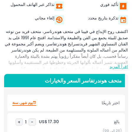
تأكيد فوري
تذاكر عبر الهاتف المحمول
تذكرة بتاريخ محدد
إلغاء مجاني
اكتشف روح الإبداع في فيينا في متحف هوندرتاسر، متحف فريد من نوعه
صديق للبيئة يجمع بين الفن والطبيعة والاستدامة. افتتح عام 1991 على يد
الفنان النمساوي الشهير فريدنسرايخ هوندرتفاسر، ويضم أكبر مجموعة في
العالم من أعماله الملونة والمستلهمة من الطبيعة. لم يكن هوندرتفاسر
رساماً فحسب، بل كان أيضاً مفكراً رؤيوياً يهتم بشدة بالبيئة والعمارة
العضوية. تتميز أعماله بألوانها الجريئة وخطوطها غير المستقيمة وأسلوبها
اقرأ المزيد
الفريد الذي يدمج العناصر الطبيعية مع الإبداع. في المتحف، يمكنك
استكشاف مجموعة واسعة من أعماله، بما في ذلك اللوحات والرسومات
متحف هوندرتفاسر السعر والخيارات
والتصوير الفوتوغرافي والليثوغرافيات والتصاميم المعمارية. أكثر من مجرد
معرض، كان متحف هوندرتاسر أول متحف في النمسا يحصل على الوسم
البيئي النمساوي، مما يعكس التزامه بالاستدامة كأحد القيم الأساسية التي
دافع عنها هوندرتاسر. بالإضافة إلى المجموعة الدائمة، يستضيف المتحف
اختر تاريخًا
يوم شهر، سنة
أيضاً معارض مؤقتة متغيرة تبرز الفن الحديث والمواضيع البيئية، مواصلاً
مهمة هوندرتاسر في ربط الفن بالوعي البيئي. سواء كنت من محبي الفن
أو مجرد فضولي، يقدم هذا المتحف النابض بالحياة تجربة منعشة وملهمة
بالغ
US$ 17.30
+
1
-
في قلب فيينا.
(26 إلى 99)