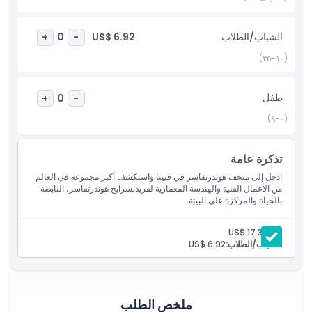
أبرز المعالم
الشباب/الطلاب
US$ 6.92
+
0
-
(١٠-٢٥)
المتضمنات
طفل
+
0
-
سياسة الأطفال والبالغين
(٠-٩)
الاستثناءات
تذكرة عامة
ادخل إلى متحف هوندرتفاسر في فيينا واستكشف أكبر مجموعة في العالم
ساعات العمل
من الأعمال الفنية والهندسة المعمارية لفريدنسرايخ هوندرتفاسر، النابضة
بالحياة والمركزة على البيئة.
الموقع
بالغ:
US$ 17.30
الشباب/الطلاب:
US$ 6.92
كيفية الاسترداد
ملخص الطلب
سياسة الإلغاء