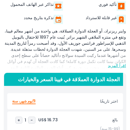
تأكيد فوري
تذاكر عبر الهاتف المحمول
غير قابلة للاسترداد
تذكرة بتاريخ محدد
واينر ريزنراد، أو العجلة الدوارة العملاقة، هي واحدة من أشهر معالم فيينا،
وتقع في منتزه الملاهي الشهير براتر. بُنيت عام 1897 للاحتفال باليوبيل
الذهبي للإمبراطور فرانتس جوزيف الأول، وقد أصبحت رمزاً لتاريخ المدينة
وسحرها. على مر السنين، شهدت العجلة الدوارة لحظات مذهلة عديدة.
من أشهرها عندما ركبت السيدة سولانج دأتاليد حصاناً على سطح إحدى
الكبائن بينما كانت تكمل دورة كاملة! كما كادت العجلة أن تُهدم في أوائل
اقرأ المزيد
القرن العشرين ونجت من حريق كبير أثناء الحرب العالمية الثانية. اليوم
تقف واينر ريزنراد رمزاً للصمود والتقاليد. ركوبها يقدم أكثر من مجرد
العجلة الدوارة العملاقة في فيينا السعر والخيارات
متعة؛ إنه رحلة عبر التاريخ مع إطلالات خلّابة على فيينا من ارتفاع يزيد عن
64 متراً. من القمة، يمكنك رؤية معالم رئيسية مثل نهر الدانوب، وقصر
شونبرون، وكاتدرائية القديس ستيفن. سواء كنت مهتماً بالتاريخ أو تريد
مجرد منظر جميل للمدينة، فإن واينر ريزنراد توفر تجربة فريدة ولا تُنسى
اختر تاريخًا
يوم شهر، سنة
لزوار من جميع الأعمار.
بالغ
US$ 16.73
+
1
-
أبرز المعالم
(15-99 سنة)