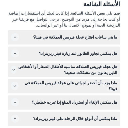
الأسئلة الشائعة
فيما يلي بعض الأسئلة الشائعة. إذا كانت لديك أي استفسارات إضافية
أو كنت بحاجة إلى مزيد من التوضيح، يرجى التواصل مع فريقنا عبر
الدردشة الحية أو نموذج الاتصال بنا أو عبر الواتساب.
ما هي ساعات افتتاح عجلة فيريس العملاقة في فيينا؟
تعمل العجلة يوميًا، وساعات الصيف عادةً من 9:00 صباحًا حتى
هل يمكنني تجاوز الطابور عند زيارة فينر ريزينراد؟
11:45 مساءً. تختلف الساعات حسب الفصل، لذا من الأفضل
التحقق من الأوقات الحالية أثناء الحجز عبر الإنترنت على هذا
نعم، عند حجز تذكرتك عبر الإنترنت هنا، ستتمتع بالدخول بدون
الموقع. (قد تتغير — يرجى التأكد وقت الحجز)
هل عجلة فيريس العملاقة مناسبة للأطفال الصغار أو الأشخاص
انتظار في الطابور، بحيث يمكنك الصعود على العجلة بسرعة
الذين يعانون من مشكلات صحية؟
والاستمتاع بالمشاهد دون انتظار.
يركب الأطفال تحت سن 3 سنوات مجانًا، لكن هذه الجاذبية غير
ماذا يجب أن أحضر لجولتي على عجلة فيريس العملاقة في
موصى بها لمن يخافون من المرتفعات، أو يعانون من مشاكل
فيينا؟
في العمود الفقري، أو أمراض قلبية، أو اضطرابات الهلع، أو دوار
أحضر تأكيد الحجز على هاتفك أو نسخة مطبوعة، وارتدِ ملابس
الحركة.
هل يمكنني الإلغاء أو استرداد المبلغ إذا غيرت خططي؟
مناسبة للطقس لأن الرحلة تستغرق حوالي 10-15 دقيقة وتوفر
مناظر بانورامية مكشوفة للعناصر الجوية.
الإلغاءات غير قابلة للاسترداد، لذا يرجى التأكد من مواعيد
ماذا يمكنني أن أتوقع خلال الرحلة على فينر ريزينراد؟
سفرك قبل حجز تذاكر عجلة فيريس العملاقة في فيينا عبر
الإنترنت.