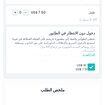
المتضمنات
طفل
US$ 7.50
+
0
-
(3-14 سنوات)
سياسة الأطفال والبالغين
دخول دون الانتظار في الطابور
ما يجب معرفته
تخطى الطوابير واصعد إلى مقصورة تاريخية على العجلة العملاقة في فيينا.
استمتع بالدخول السريع والإطلالات البانورامية على نهر الدانوب ومنطقة
براتر ومعالم المدينة الشهيرة من ارتفاع 64 مترًا.
الموقع
المتضمنات
اقرأ المزيد
استمتع بدخول سريع إلى عجلة فيريس العملاقة التاريخية في براتر.
استمتع بإطلالات بانورامية تخطف الأنفاس على فيينا من ارتفاع 64
سياسة الإلغاء
متراً.
بالغ:
US$ 16.73
طفل:
US$ 7.50
ملخص الطلب