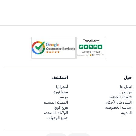
ستستمتع بدوران بطيء وسلس يصل ارتفاعه إلى 64.75 مترًا،
مما يوفر مناظر بانورامية لمعالم مثل نهر الدانوب، وقصر
شونبرون، وكاتدرائية القديس ستيفن.
حول
استكشف
اتصل بنا
أستراليا
من نحن
سنغافورة
الأسئلة الشائعة
فرنسا
الشروط والأحكام
المملكة المتحدة
سياسة الخصوصية
هونغ كونغ
المدونة
الولايات المتحدة
جميع الوجهات