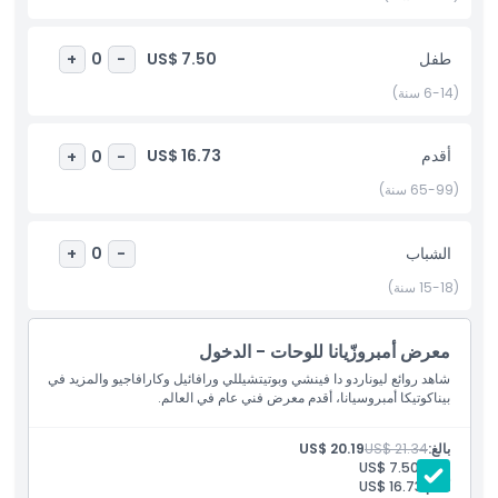
الثقافية، فإن معرض بيناكوتيكا أمبروزّيانا مكان مثالي للزيارة.
طفل
US$ 7.50
+
0
-
أبرز المعالم
(6-14 سنة)
المتضمنات
أقدم
US$ 16.73
+
0
-
(65-99 سنة)
سياسة الأطفال والبالغين
الشباب
+
0
-
الاستثناءات
(15-18 سنة)
ساعات العمل
معرض أمبروزّيانا للوحات - الدخول
شاهد روائع ليوناردو دا فينشي وبوتيتشيللي ورافائيل وكارافاجيو والمزيد في
بيناكوتيكا أمبروسيانا، أقدم معرض فني عام في العالم.
ما يجب معرفته
بالغ:
US$ 21.34
US$ 20.19
طفل:
US$ 7.50
الموقع
أقدم:
US$ 16.73