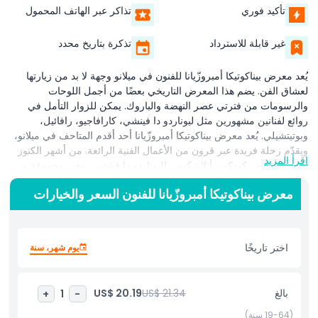
تأكيد فوري
تذاكر عبر الهاتف المحمول
غير قابلة للاسترداد
تذكرة بتاريخ محدد
يُعد معرض بيناكوتيكا أمبروزّيانا للفنون في ميلانو وجهة لا بد من زيارتها
لعشاق الفن. يضم هذا المعرض التاريخي بعضًا من أجمل اللوحات
والرسومات من فترتي عصر النهضة والباروك. يمكن للزوار التأمل في
روائع لفنانين مشهورين مثل ليوناردو دا فينشي، كارافاجيو، رافائيل،
وبوتيتشيلي. يُعد معرض بيناكوتيكا أمبروزّيانا أحد أقدم المتاحف في ميلانو،
ويقدّم رحلة فريدة عبر قرون من الأعمال الفنية الرائعة. من أشهر الكنوز
اقرأ المزيد
داخل المعرض كودكس أتلانتيكوس لليوناردو دا فينشي، وهي مجموعة من
رسوماته وكتاباته. سينبهر عشّاق الفن أيضًا بسلة الفواكه لكارافاجيو
معرض بيناكوتيكا أمبروزّيانا للفنون السعر والخيارات
والرسمة التحضيرية لرافائيل لـ«مدرسة أثينا». تمتلئ كل غرفة في
المعرض بقطع مذهلة تُظهر العبقرية الفنية للماضي. الزيارة إلى معرض
بيناكوتيكا أمبروزّيانا ليست مقتصرة على اللوحات فقط. يضم المتحف أيضًا
مجموعة غنية من التماثيل والمخطوطات والقطع الأثرية القديمة. مكتبة
اختر تاريخًا
يوم شهر، سنة
أمبروزّيانا، وهي جزء من المعرض، تُعد إحدى أهم المكتبات في إيطاليا
وتحفظ كتبًا نادرة ووثائق تاريخية. إن حجز تذكرة معرض بيناكوتيكا
أمبروزّيانا مسبقًا طريقة ممتازة لضمان زيارة سلسة وممتعة. استكشاف
بالغ
US$ 21.34
US$ 20.19
+
1
-
هذا المعرض يشبه العودة بالزمن وتجربة البراعة الفنية لقرون ماضية.
سواء كنت من محبي فنون عصر النهضة أو ترغب في اكتشاف كنوز ميلانو
(19-64 سنة)