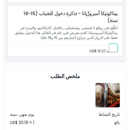
كيفية الاسترداد
بيناكوتيكا أمبروزّيانا - تذكرة دخول للشباب (15-18
سنة)
سياسة الإلغاء
اطّلع على روائع دا فينشي، بوتيتشيلي، رافائيل، كارافاجيو، والمزيد في
بيناكوتيكا أمبروسيانا، أقدم معرض فني عام في العالم. هذا الدخول ينطبق
فقط على الزوار الذين تتراوح أعمارهم بين 15 و18 عامًا.
الشباب:
US$ 13.27
ملخص الطلب
تاريخ النشاط
يوم شهر، سنة
بالغ
US$ 20.19 × 1