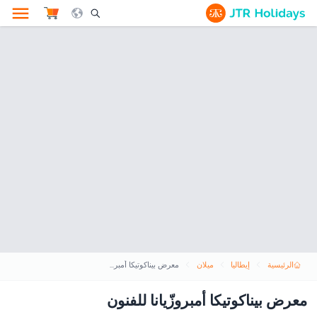
le Search Opener Icon
الرئيسية
إيطاليا
ميلان
معرض بيناكوتيكا أمبروزّيانا للفنون
معرض بيناكوتيكا أمبروزّيانا للفنون