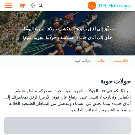
le Search Opener Icon
حلّق إلى آفاق جديدة: استكشف جولاتنا الجوية اليوم!
حلّق إلى آفاق جديدة: استكشف جولاتنا الجوية اليوم!
الرئيسية
الفئات
جولات جوية
جولات جوية
مرحبًا بكم في فئة الجولات الجوية لدينا، حيث تنتظركم مناظر تخطف
الأنفاس وتجارب لا تُنسى على ارتفاعٍ عالٍ فوق الأرض! ارتقِ بمغامرتك إلى
آفاق جديدة بينما تحلّق في السماء وتندهش من المناظر الطبيعية الخلّابة
والمعالم الشهيرة والعجائب الطبيعية.