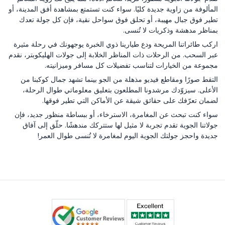
المألوفة من زاوية جديدة كليًا. سواء كنت تستمتع بمشاهدة أفق المدينة، أو
تطير فوق جبال مهيبة، أو تحلق فوق سواحل نقية، فإن كل جولة تعدك
بمناظر مدهشة وذكريات لا تُنسى.
اركب طائراتنا المريحة ودع طيارينا ذوي الخبرة يوجهونك في رحلة مثيرة
عبر السحب. من الرحلات ذات المناظر الخلابة إلى جولات الهليكوبتر، نقدم
مجموعة من الخيارات لتناسب تفضيلات كل مسافر وميزانيته.
التقط صورًا ومقاطع فيديو مذهلة من الجو بينما تشهد جمال كوكبنا من
الأعلى. سيزوّدك مرشدونا المطلعون بتعليق معلوماتي طوال الرحلة،
لضمان تعرّفك على حقائق شيقة عن الأماكن التي تطير فوقها.
سواء كنت تبحث عن المغامرة، الاسترخاء، أو ببساطة منظور جديد، فإن
جولاتنا الجوية تقدم تجربة لا مثيل لها ستتركك مندهشًا. حلّق إلى آفاق
جديدة واحجز جولتك الجوية اليوم لمغامرة لا تُنسى طوال العمر!