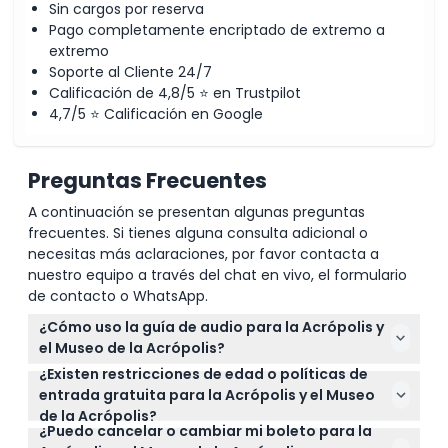
Sin cargos por reserva
Pago completamente encriptado de extremo a
extremo
Soporte al Cliente 24/7
Calificación de 4,8/5 ⭐ en Trustpilot
4,7/5 ⭐ Calificación en Google
Preguntas Frecuentes
A continuación se presentan algunas preguntas
frecuentes. Si tienes alguna consulta adicional o
necesitas más aclaraciones, por favor contacta a
nuestro equipo a través del chat en vivo, el formulario
de contacto o WhatsApp.
¿Cómo uso la guía de audio para la Acrópolis y
el Museo de la Acrópolis?
¿Existen restricciones de edad o políticas de
Después de reservar en línea en este sitio, recibirá
entrada gratuita para la Acrópolis y el Museo
un cupón con instrucciones sobre cómo descargar
de la Acrópolis?
la guía de audio multilingüe en inglés, francés,
¿Puedo cancelar o cambiar mi boleto para la
Los niños menores de 6 años y los ciudadanos de la
alemán, italiano o español, para que pueda