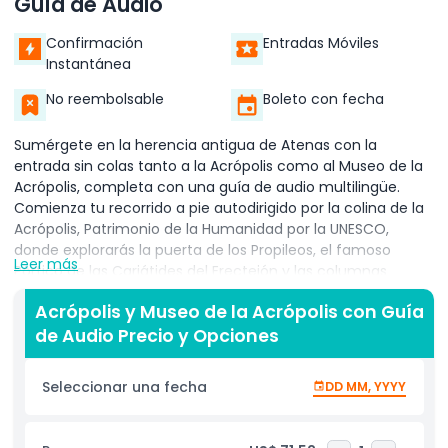
Guía de Audio
Confirmación
Entradas Móviles
Instantánea
No reembolsable
Boleto con fecha
Sumérgete en la herencia antigua de Atenas con la
entrada sin colas tanto a la Acrópolis como al Museo de la
Acrópolis, completa con una guía de audio multilingüe.
Comienza tu recorrido a pie autodirigido por la colina de la
Acrópolis, Patrimonio de la Humanidad por la UNESCO,
donde explorarás la puerta de los Propileos, el famoso
Leer más
Pórtico de las Cariátides del Erecteión y las columnas
dóricas del templo del Partenón mientras aprendes sobre la
Acrópolis y Museo de la Acrópolis con Guía
democracia ateniense, la mitología griega y la arquitectura
de Audio Precio y Opciones
clásica. Luego, desciende al moderno Museo de la
Acrópolis, uno de los principales museos de Atenas, donde
pasearás por amplias galerías que muestran frisos del
Seleccionar una fecha
DD MM, YYYY
Partenón, esculturas de mármol y artefactos cotidianos
desenterrados de las laderas de la Acrópolis. Párate sobre la
Galería de las Laderas con suelo de vidrio para observar