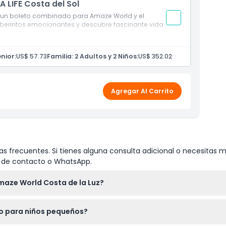
A LIFE Costa del Sol
on un boleto combinado para Amaze World y el
laberintos emocionantes y descubre fascinante vida
nior:
US$ 57.73
Familia: 2 Adultos y 2 Niños:
US$ 352.02
Agregar Al Carrito
s frecuentes. Si tienes alguna consulta adicional o necesitas m
io de contacto o WhatsApp.
maze World Costa de la Luz?
00 a.m. a 4:00 p.m., con horario extendido de 9:30 a.m. a 4:30 
o para niños pequeños?
confirme al momento de la reserva).