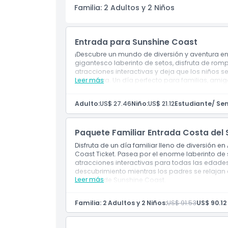
Horario de Apertura
Familia: 2 Adultos y 2 Niños
Cosas a Saber
Entrada para Sunshine Coast
¡Descubre un mundo de diversión y aventura en
Ubicación
gigantesco laberinto de setos, disfruta de ro
atracciones interactivas y deja que los niños se 
naturaleza. Un día perfecto para familias, ami
Leer más
Política de Cancelación
Adulto:
US$ 27.46
Niño:
US$ 21.12
Estudiante/ Sen
Paquete Familiar Entrada Costa del 
Disfruta de un día familiar lleno de diversión 
Coast Ticket. Pasea por el enorme laberinto de 
atracciones interactivas para todas las edades
descubrimiento mientras los padres se relajan e
Leer más
corazón de Sunshine Coast.
Familia: 2 Adultos y 2 Niños:
US$ 91.53
US$ 90.12