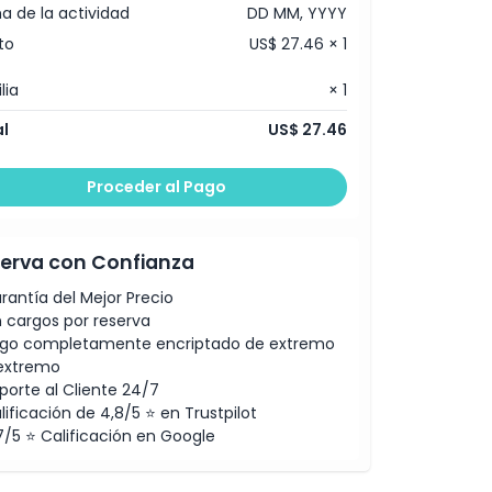
a de la actividad
DD MM, YYYY
to
US$ 27.46 × 1
lia
× 1
l
US$ 27.46
Proceder al Pago
erva con Confianza
rantía del Mejor Precio
n cargos por reserva
go completamente encriptado de extremo
extremo
porte al Cliente 24/7
lificación de 4,8/5 ⭐ en Trustpilot
7/5 ⭐ Calificación en Google