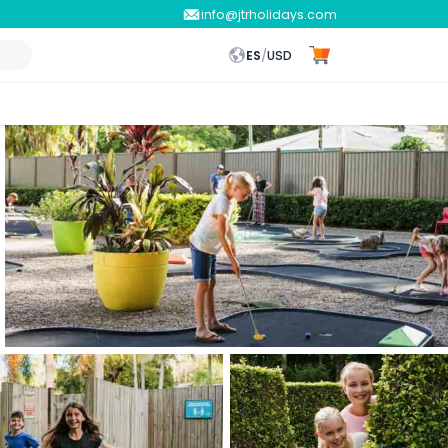
info@jtrholidays.com
ES
/
USD