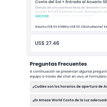
Costa del Sol + Entrada al Acuario SE
Disfruta de una aventura llena de diversión c
Acuario SEA LIFE Sunshine Coast. ¡Navega por 
marina en una experiencia inolvidable!
Leer más
Adulto:
US$ 59.84
Niño:
US$ 56.32
Estudiante/ Se
US$ 27.46
Preguntas Frecuentes
A continuación se presentan algunas pregunta
equipo a través del chat en vivo, el formular
¿Cuáles son los horarios de apertura de A
Amaze World está abierto diariamente de 10:
¿Es Amaze World Costa de la Luz adecuad
Queensland (sujeto a cambios — por favor 