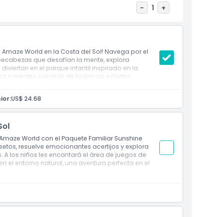
-
1
+
 Amaze World en la Costa del Sol! Navega por el
mpecabezas que desafían la mente, explora
diviertan en el parque infantil inspirado en la
gos y mentes curiosas de todas las edades.
ior:
US$ 24.68
Sol
en Amaze World con el Paquete Familiar Sunshine
setos, resuelve emocionantes acertijos y explora
. A los niños les encantará el área de juegos de
n el entorno natural, una aventura perfecta en el