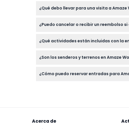
Sí, Amaze World es familiar y adecuado para
¿Qué debo llevar para una visita a Amaze
Como Amaze World es una atracción al aire l
¿Puedo cancelar o recibir un reembolso si
cómodamente.
Las entradas para Amaze World no son reemb
¿Qué actividades están incluidas con la 
La entrada general incluye acceso al laberin
¿Son los senderos y terrenos en Amaze W
aumentada y áreas familiares como el parque
Algunos senderos pueden ser irregulares ya q
¿Cómo puedo reservar entradas para Amaz
planificar su visita.
Puede verificar la disponibilidad y reservar
contacto.
Acerca de
Ac