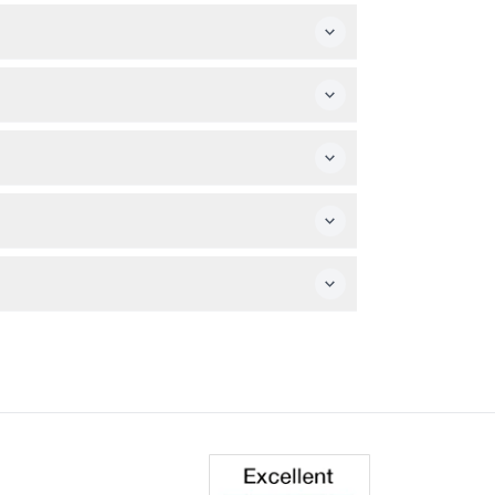
de 3 años.
 para disfrutar de las actividades
 de reservar.
 de 18 hoyos, experiencias de realidad
emas de movilidad deben considerar esto al
 web, para una experiencia conveniente y sin