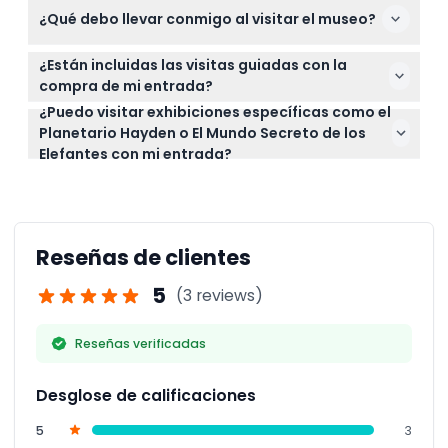
¿Qué debo llevar conmigo al visitar el museo?
no se pueden hacer cancelaciones, reembolsos ni
cambios después de la reserva.
Lleve su entrada impresa o digital con su reserva de
¿Están incluidas las visitas guiadas con la
hora de acceso, una identificación válida si usa la
compra de mi entrada?
entrada de pago voluntario para residentes, y
¿Puedo visitar exhibiciones específicas como el
No, las visitas guiadas no están incluidas; su entrada
zapatos cómodos para caminar.
Planetario Hayden o El Mundo Secreto de los
solo cubre la admisión general al museo.
Elefantes con mi entrada?
La admisión general incluye el acceso a las
exhibiciones permanentes, pero algunas
exposiciones especiales como El Mundo Secreto de
los Elefantes y Mundos Más Allá de la Tierra
Reseñas de clientes
requieren entradas separadas.
5
(3 reviews)
Reseñas verificadas
Desglose de calificaciones
5
3