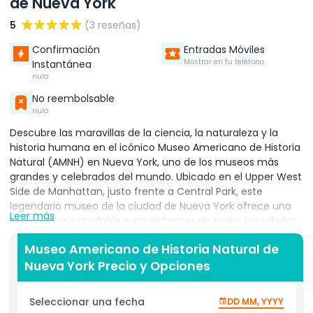
de Nueva York
5
(3 reseñas)
Confirmación
Entradas Móviles
Mostrar en tu teléfono
Instantánea
nulo
No reembolsable
nulo
Descubre las maravillas de la ciencia, la naturaleza y la
historia humana en el icónico Museo Americano de Historia
Natural (AMNH) en Nueva York, uno de los museos más
grandes y celebrados del mundo. Ubicado en el Upper West
Side de Manhattan, justo frente a Central Park, este
legendario museo de la ciudad de Nueva York ofrece una
Leer más
experiencia inolvidable para visitantes de todas las edades.
Con más de 45 salas de exposiciones permanentes, el
Museo Americano de Historia Natural de
museo exhibe desde imponentes esqueletos de
Nueva York Precio y Opciones
dinosaurios y fósiles antiguos hasta exhibiciones inmersivas
del espacio, dioramas de vida oceánica y artefactos
culturales globales. Destacan ejemplos imperdibles como
Seleccionar una fecha
DD MM, YYYY
el enorme Titanosaurio, el impresionante modelo de la