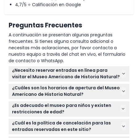
4,7/5 ⭐ Calificación en Google
Preguntas Frecuentes
A continuación se presentan algunas preguntas
frecuentes. Si tienes alguna consulta adicional o
necesitas más aclaraciones, por favor contacta a
nuestro equipo a través del chat en vivo, el formulario
de contacto o WhatsApp.
¿Necesito reservar entradas en línea para
visitar el Museo Americano de Historia Natural?
Sí, todos los visitantes deben reservar entradas con
¿Cuáles son los horarios de apertura del Museo
hora de acceso en línea con anticipación en este
Americano de Historia Natural?
sitio web antes de visitar el museo.
El museo está abierto todos los días de 10 a. m. a
¿Es adecuado el museo para niños y existen
5:30 p. m., excepto en el Día de Acción de Gracias y
restricciones de edad?
Navidad (sujeto a cambios — por favor confirme al
Los niños de 0 a 12 años deben estar acompañados
momento de la reserva).
¿Cuál es la política de cancelación para las
por un adulto que pague la entrada, y la entrada es
entradas reservadas en este sitio?
gratuita para niños de 0 a 2 años.
Las entradas no son reembolsables ni modificables;