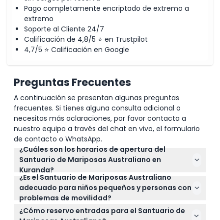
Pago completamente encriptado de extremo a
extremo
Soporte al Cliente 24/7
Calificación de 4,8/5 ⭐ en Trustpilot
4,7/5 ⭐ Calificación en Google
Preguntas Frecuentes
A continuación se presentan algunas preguntas
frecuentes. Si tienes alguna consulta adicional o
necesitas más aclaraciones, por favor contacta a
nuestro equipo a través del chat en vivo, el formulario
de contacto o WhatsApp.
¿Cuáles son los horarios de apertura del
Santuario de Mariposas Australiano en
Kuranda?
¿Es el Santuario de Mariposas Australiano
El santuario está abierto diariamente de 9:30 a.m. a
adecuado para niños pequeños y personas con
3:30 p.m., excepto el día de Navidad. Puedes
problemas de movilidad?
consultar fechas específicas y disponibilidad
Sí, los niños de 0 a 3 años entran gratis y los niños
durante el proceso de reserva en línea en este sitio
¿Cómo reservo entradas para el Santuario de
de 4 a 14 años requieren un boleto infantil. El