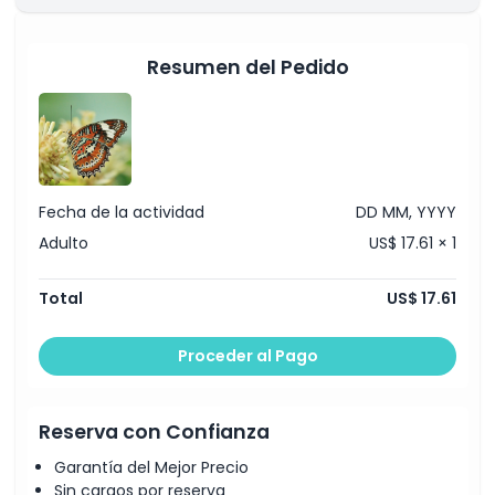
Política para Niños y Adultos
Resumen del Pedido
Exclusiones
Horario de Apertura
Cosas a Saber
Fecha de la actividad
DD MM, YYYY
Adulto
US$ 17.61 × 1
Ubicación
Total
US$ 17.61
Cómo Llegar
Proceder al Pago
Cómo Canjear
Reserva con Confianza
Política de Cancelación
Garantía del Mejor Precio
Sin cargos por reserva