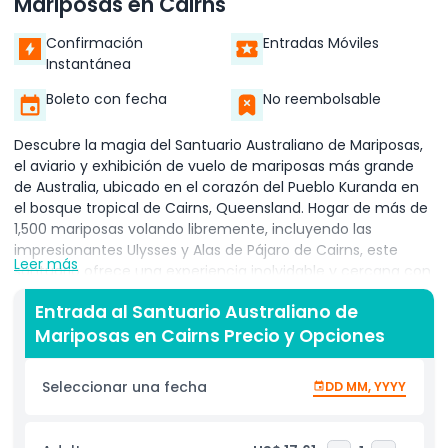
Mariposas en Cairns
Confirmación
Entradas Móviles
Instantánea
Boleto con fecha
No reembolsable
Descubre la magia del Santuario Australiano de Mariposas,
el aviario y exhibición de vuelo de mariposas más grande
de Australia, ubicado en el corazón del Pueblo Kuranda en
el bosque tropical de Cairns, Queensland. Hogar de más de
1,500 mariposas volando libremente, incluyendo las
impresionantes Ulysses y Alas de Pájaro de Cairns, este
Leer más
santuario ofrece una experiencia inolvidable y cercana con
especies de mariposas nativas en su hábitat natural. Pasea
Entrada al Santuario Australiano de
por jardines exuberantes y cuidados repletos de mariposas
Mariposas en Cairns Precio y Opciones
vibrantes, y aprende sobre su ciclo de vida completo desde
huevos y orugas hasta crisálidas y mariposas
completamente formadas. Disfruta de tours guiados y
Seleccionar una fecha
DD MM, YYYY
charlas informativas por parte de un personal apasionado
que comparte conocimientos sobre el comportamiento de
las mariposas, la conservación y el papel importante del