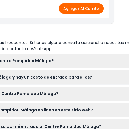
Agregar Al Carrito
s frecuentes. Si tienes alguna consulta adicional o necesitas m
io de contacto o WhatsApp.
 Centre Pompidou Málaga?
:30 a.m. a 8:00 p.m. de miércoles a lunes, con la última entrada
laga y hay un costo de entrada para ellos?
ero (sujeto a cambios — por favor confirme al momento de la res
al Centre Pompidou Málaga de forma gratuita, lo que lo convierte
al Centre Pompidou Málaga?
entrada en su teléfono y descargue el folleto digital para una v
Pompidou Málaga en línea en este sitio web?
áser y otros materiales peligrosos.
ervar sus entradas para el Centre Pompidou Málaga directamente 
bolso por mi entrada al Centre Pompidou Málaga?