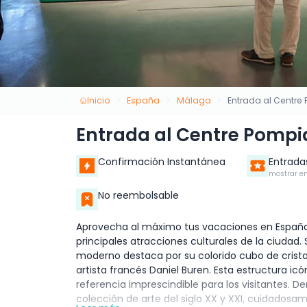
Inicio
España
Málaga
Entrada al Centr
Entrada al Centre Pomp
Confirmación Instantánea
Entrada
mostrar en
No reembolsable
Aprovecha al máximo tus vacaciones en España 
principales atracciones culturales de la ciudad
moderno destaca por su colorido cubo de crista
artista francés Daniel Buren. Esta estructura i
referencia imprescindible para los visitantes. 
colección de arte del siglo XX y XXI, cuidadosa