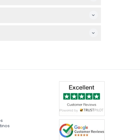
s planes antes de reservar.
n cargar sus bolsas.
os
tinos