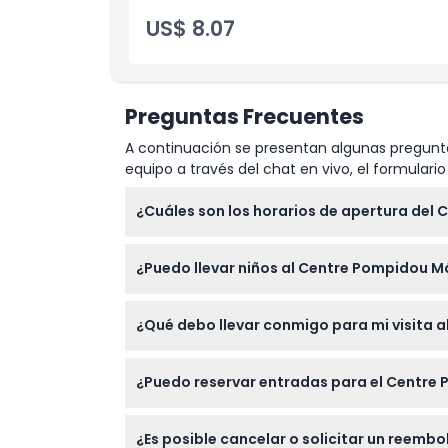
Cosas a Saber
US$ 8.07
Ubicación
Preguntas Frecuentes
Cómo Llegar
A continuación se presentan algunas pregunta
equipo a través del chat en vivo, el formular
Política de Cancelación
¿Cuáles son los horarios de apertura del
El Centre Pompidou Málaga está abierto de 9
¿Puedo llevar niños al Centre Pompidou Má
los martes, el 25 de diciembre y el 1 de en
Sí, los niños de 0 a 17 años pueden entrar 
¿Qué debo llevar conmigo para mi visita 
la familia.
Lleve su entrada digital o confirmación de 
¿Puedo reservar entradas para el Centre 
prohibidos objetos como botellas, punteros l
Sí, puede consultar la disponibilidad y res
¿Es posible cancelar o solicitar un reem
experiencia de reserva fácil y segura.