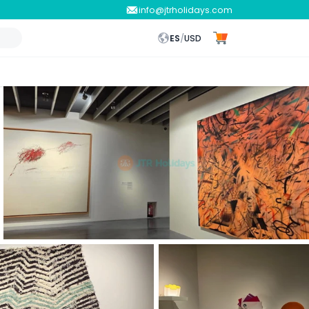
info@jtrholidays.com
ES
/
USD