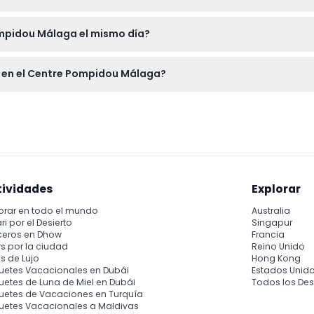
a no son reembolsables ni cancelables, así que asegúrese de su
Pompidou Málaga el mismo día?
ndo su entrada, pulsera o sello de entrada en la entrada.
e en el Centre Pompidou Málaga?
e disponible, para que pueda explorar el museo cómodamente si
tividades
Explorar
orar en todo el mundo
Australia
ri por el Desierto
Singapur
ceros en Dhow
Francia
s por la ciudad
Reino Unido
s de Lujo
Hong Kong
uetes Vacacionales en Dubái
Estados Unid
etes de Luna de Miel en Dubái
Todos los Des
uetes de Vacaciones en Turquía
uetes Vacacionales a Maldivas