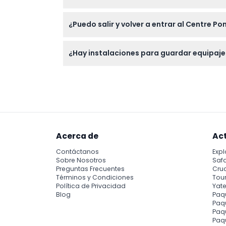
Las entradas para el Centre Pompidou Málag
¿Puedo salir y volver a entrar al Centre 
Sí, puede salir y volver el mismo día mostra
¿Hay instalaciones para guardar equipaj
Sí, hay almacenamiento gratuito de equipaj
Acerca de
Ac
Contáctanos
Expl
Sobre Nosotros
Safa
Preguntas Frecuentes
Cru
Términos y Condiciones
Tour
Política de Privacidad
Yate
Blog
Paq
Paqu
Paq
Paq