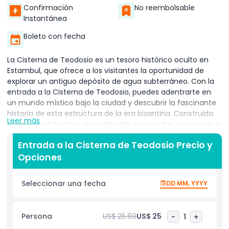
Confirmación
No reembolsable
Instantánea
Boleto con fecha
La Cisterna de Teodosio es un tesoro histórico oculto en
Estambul, que ofrece a los visitantes la oportunidad de
explorar un antiguo depósito de agua subterráneo. Con la
entrada a la Cisterna de Teodosio, puedes adentrarte en
un mundo místico bajo la ciudad y descubrir la fascinante
historia de esta estructura de la era bizantina. Construida
Leer más
en el siglo V durante el reinado del emperador Teodosio II, la
cisterna fue diseñada para almacenar y abastecer agua a
Entrada a la Cisterna de Teodosio Precio y
la ciudad. Hoy en día, se erige como un ejemplo notable de
Opciones
ingeniería y arquitectura antiguas. Visitar la Cisterna de
Teodosio te permite caminar por sus cámaras
subterráneas bellamente restauradas, sostenidas por
Seleccionar una fecha
DD MM, YYYY
imponentes columnas de piedra e iluminadas por una luz
suave. La atmósfera fresca y tranquila crea una
experiencia única mientras admiras los detalles intrincados
Persona
US$ 25.69
US$ 25
-
1
+
de la antigua estructura. Los reflejos de las columnas en el