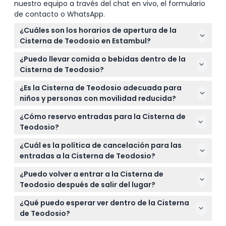
nuestro equipo a través del chat en vivo, el formulario
de contacto o WhatsApp.
¿Cuáles son los horarios de apertura de la
Cisterna de Teodosio en Estambul?
La Cisterna de Teodosio está abierta todos los días
¿Puedo llevar comida o bebidas dentro de la
de 9:00 AM a 7:00 PM, con la última entrada a las
Cisterna de Teodosio?
6:00 PM (sujeto a cambios — por favor confirme al
No, no se permite llevar comida ni bebidas de fuera
momento de la reserva).
¿Es la Cisterna de Teodosio adecuada para
dentro de la Cisterna de Teodosio para ayudar a
niños y personas con movilidad reducida?
preservar el sitio histórico.
La cisterna es mayormente plana y fácil de
¿Cómo reservo entradas para la Cisterna de
recorrer, lo que la hace adecuada para familias,
Teodosio?
pero al ser un sitio histórico subterráneo, la
Puede reservar sus entradas directamente en línea
accesibilidad puede variar; los niños y quienes
¿Cuál es la política de cancelación para las
a través de este sitio web, donde también puede
tengan preocupaciones de movilidad deben
entradas a la Cisterna de Teodosio?
verificar la disponibilidad y asegurar su lugar
considerarlo antes de reservar.
Las entradas no son reembolsables y no pueden ser
fácilmente.
¿Puedo volver a entrar a la Cisterna de
canceladas bajo ninguna circunstancia, así que por
Teodosio después de salir del lugar?
favor asegúrese de sus planes antes de reservar.
No está permitida la reentrada una vez que salga
¿Qué puedo esperar ver dentro de la Cisterna
del sitio, así que asegúrese de tomarse su tiempo
de Teodosio?
para explorar durante su visita.