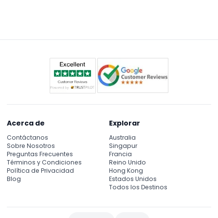
En el interior encontrará 32 columnas de mármol
de aproximadamente 11 metros de altura,
impresionantes techos abovedados y una
atmósfera subterránea serena que refleja la
ingeniería e historia bizantina.
Acerca de
Explorar
Contáctanos
Australia
Sobre Nosotros
Singapur
Preguntas Frecuentes
Francia
Términos y Condiciones
Reino Unido
Política de Privacidad
Hong Kong
Blog
Estados Unidos
Todos los Destinos