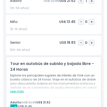
Adulto
US$ 22.86
US$ 21.52
-
1
+
las audioguías están disponibles en varios idiomas.
Escucharás datos interesantes e historias sobre la rica
(16-59 años)
historia, cultura y sitios famosos de York mientras viajas.
Perfecto para familias, parejas o viajeros solos, este tour
Niño
US$ 13.45
-
0
+
hop-on hop-off es una de las formas más fáciles y
placenteras de experimentar todo lo que York tiene para
(5-15 años)
ofrecer.
Senior
US$ 18.83
-
0
+
Aspectos Destacados
(60-99 años)
Inclusiones
Tour en autobús de subida y bajada libre -
24 Horas
Explore los principales lugares de interés de York con un
Política para Niños y Adultos
boleto clásico de 24 horas. Viaje en el autobús de doble
piso descubierto, bájese en los monumentos icónicos y
disfrute de un comentario de audio informativo en varios
Cosas a Saber
Leer más
idiomas.
Cosas Que Saber
Paradas de la ruta roja:
Adulto:
US$ 22.86
US$ 21.52
Ubicación
Parada 1 - Plaza Exhibition
Niño:
US$ 13.45