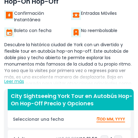
Hop-On Hop-Off
Confirmación
Entradas Móviles
Instantánea
Boleto con fecha
No reembolsable
Descubre la histórica ciudad de York con un divertido y
flexible tour en autobús hop-on hop-off. Este autobús de
doble piso y techo abierto te permite explorar los
monumentos más famosos de la ciudad a tu propio ritmo.
Ya sea que la visites por primera vez o regreses para ver
más, es una excelente manera de desplazarte. Baja en
Leer más
cualquier parada para visitar atracciones principales como
Exhibition Square, Clifford's Tower, el hermoso río Ouse,
City Sightseeing York Tour en Autobús Hop-
Rowntree Park y los tranquilos York Museum Gardens. Con
On Hop-Off Precio y Opciones
múltiples paradas en la ruta, puedes planificar tu día justo
como te guste. Cada boleto te ofrece viajes ilimitados
dentro del período de tiempo elegido, así que puedes subir
Seleccionar una fecha
DD MM, YYYY
y bajar tantas veces como quieras. ¿Quieres relajarte y
disfrutar de la vista? Quédate en el autobús y disfruta de
un recorrido completo por la ciudad. Para mejorar tu viaje,