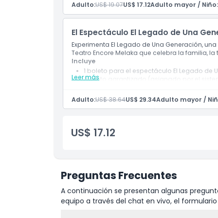
Efectos escénicos avanzados y subtítulos m
Adulto:
US$ 19.07
US$ 17.12
Adulto mayor / Niño:
Acceso a puntos designados para fotos en 
El Espectáculo El Legado de Una Gen
Experimenta El Legado de Una Generación, una 
Teatro Encore Melaka que celebra la familia, la 
Incluye
1 boleto para el espectáculo El Legado de
Leer más
Asiento garantizado (asignado por el sist
Acceso al Teatro Encore Melaka y sala de 
Efectos escénicos avanzados y subtítulos m
Adulto:
US$ 38.64
US$ 29.34
Adulto mayor / Niñ
Acceso a puntos designados para fotos en 
US$ 17.12
Preguntas Frecuentes
A continuación se presentan algunas pregunta
equipo a través del chat en vivo, el formular