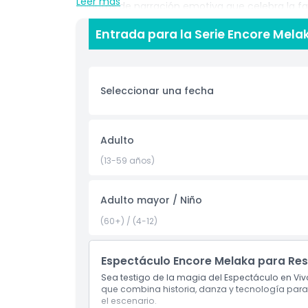
Leer más
minutos de narración emotiva que celebra la fa
promete una experiencia inolvidable para toda
Entrada para la Serie Encore Mela
escenario giratorio de 360 grados. Ubicado en e
Malaca, este destino es perfecto para viajeros,
presenta tu e-voucher para canjear tu entrada,
que refleja la belleza y el espíritu de Malasia.
Seleccionar una fecha
que definen a Encore Melaka, una actuación qu
Aspectos Destacados
Adulto
(13-59 años)
Inclusiones
Adulto mayor / Niño
Política para Niños y Adultos
(60+) / (4-12)
Exclusiones
Espectáculo Encore Melaka para Res
Sea testigo de la magia del Espectáculo en Viv
que combina historia, danza y tecnología para
Horario de Apertura
el escenario.