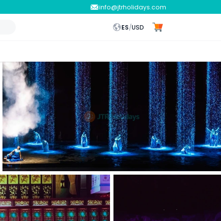
info@jtrholidays.com
ES
/
USD