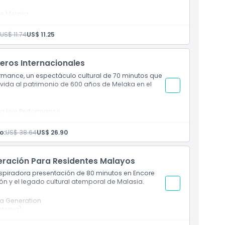
re Melaka
a)
 visuales
US$ 11.74
US$ 11.25
re Melaka
 del espectáculo
eros Internacionales
ormance, un espectáculo cultural de 70 minutos que
 vida al patrimonio de 600 años de Melaka en el
ka Live Performance
a)
rsivos
o:
US$ 38.64
US$ 26.90
re Melaka
del espectáculo
neración Para Residentes Malayos
nspiradora presentación de 80 minutos en Encore
ión y el legado cultural atemporal de Malasia.
 a Generation
istema)
espera