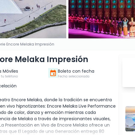
erie Encore Melaka Impresión
core Melaka Impresión
s Móviles
Boleto con fecha
 tu teléfono
Fecha seleccionada
celación
Teatro Encore Melaka, donde la tradición se encuentra
en vivo hipnotizantes: Encore Melaka Live Performance
ndo de color, danza y emoción mientras cada
encia de Melaka a través de impresionantes visuales,
La Presentación en Vivo de Encore Melaka ofrece un
entras que El Legado de una Generación entrega 80