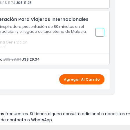
ultilingües
US$ 11.74
US$ 11.25
el lugar
eración Para Viajeros Internacionales
inspiradora presentación de 80 minutos en el
tradición y el legado cultural eterno de Malasia.
 Una Generación
ema)
espera
ultilingües
o:
US$ 38.64
US$ 29.34
el lugar
Agregar Al Carrito
s frecuentes. Si tienes alguna consulta adicional o necesitas m
io de contacto o WhatsApp.