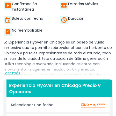
Confirmación
Entradas Móviles
Instantánea
Boleto con fecha
Duración
No reembolsable
La Experiencia Flyover en Chicago es un paseo de vuelo
inmersivo que te permite sobrevolar el icónico horizonte de
Chicago y paisajes impresionantes de todo el mundo, todo
sin salir de la ciudad. Esta atracción de última generación
utiliza tecnología avanzada, incluyendo asientos con
movimiento, imágenes en resolución 6K y efectos
Leer más
especiales como viento, niebla y aromas para simular la
emocionante sensación de volar. Perfecta para familias,
Experiencia Flyover en Chicago Precio y
turistas y buscadores de aventuras, la Experiencia Flyover
Opciones
ofrece una forma única e inolvidable de ver la Ciudad de
los Vientos y más allá desde una perspectiva aérea. Desde
lugares famosos como la Torre Willis y el Muelle Navy hasta
Seleccionar una fecha
DD MM, YYYY
maravillas naturales del país, este paseo ofrece un viaje
cinematográfico inspirador. Ubicada en el corazón del