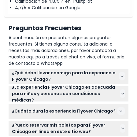
Calificación de 4,8/5 ⭐ en Trustpilot
4,7/5 ⭐ Calificación en Google
Preguntas Frecuentes
A continuación se presentan algunas preguntas
frecuentes. Si tienes alguna consulta adicional o
necesitas más aclaraciones, por favor contacta a
nuestro equipo a través del chat en vivo, el formulario
de contacto o WhatsApp.
¿Qué debo llevar conmigo para la experiencia
Flyover Chicago?
¿La experiencia Flyover Chicago es adecuada
Lleva una identificación válida y asegúrate de llegar
para niños y personas con condiciones
a tiempo. Se recomienda llevar una botella de
médicas?
agua, pero ten en cuenta que las comidas y
Los niños de 0 a 13 años deben ir acompañados por
bebidas no están incluidas.
¿Cuánto dura la experiencia Flyover Chicago?
un adulto que pague, y los niños de 14 años o más
pagan la tarifa de adulto. La actividad no se
Toda la experiencia dura aproximadamente 30
recomienda para mujeres embarazadas ni para
¿Puedo reservar mis boletos para Flyover
minutos, incluyendo una galería de videos y la
personas con condiciones médicas graves.
Chicago en línea en este sitio web?
simulación de vuelo con efectos especiales.