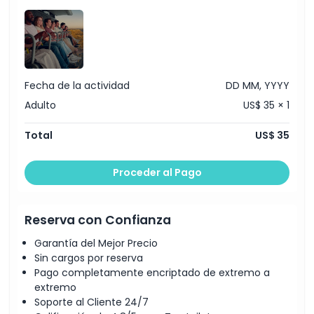
Cosas a Saber
Ubicación
Fecha de la actividad
DD MM, YYYY
Cómo Canjear
Adulto
US$ 35 × 1
Política de Cancelación
Total
US$ 35
Proceder al Pago
Reserva con Confianza
Garantía del Mejor Precio
Sin cargos por reserva
Pago completamente encriptado de extremo a
extremo
Soporte al Cliente 24/7