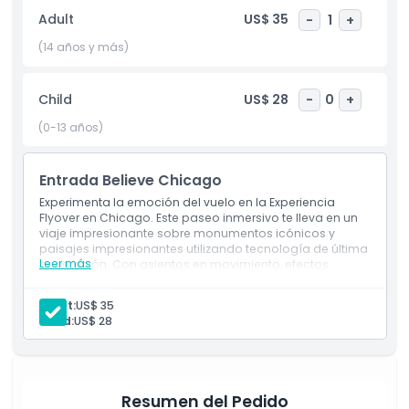
centro de Chicago, es una atracción imprescindible que
Adult
US$ 35
-
1
+
combina entretenimiento con turismo. Ya sea que visites
por primera vez o redescubras tu ciudad, la Experiencia
(14 años y más)
Flyover es una atracción muy valorada en Chicago que
combina aventura virtual, educación y narración inmersiva
Child
US$ 28
-
0
+
en un solo destino emocionante.
(0-13 años)
Aspectos Destacados
Entrada Believe Chicago
Experimenta la emoción del vuelo en la Experiencia
Inclusiones
Flyover en Chicago. Este paseo inmersivo te lleva en un
viaje impresionante sobre monumentos icónicos y
paisajes impresionantes utilizando tecnología de última
Leer más
generación. Con asientos en movimiento, efectos
Política para Niños y Adultos
especiales y visuales en alta definición, sentirás que
estás surcando los cielos.
Adult:
US$ 35
Exclusiones
Child:
US$ 28
No Adecuado Para
Resumen del Pedido