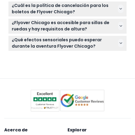
Sí, puedes verificar la disponibilidad y reservar tus
¿Cuál es la política de cancelación para los
boletos de forma segura en línea aquí mismo en
boletos de Flyover Chicago?
este sitio web.
Los boletos no son reembolsables y no se pueden
¿Flyover Chicago es accesible para sillas de
cancelar, así que asegúrate de reservar para la
ruedas y hay requisitos de altura?
fecha y hora que mejor te convenga.
Sí, la experiencia es accesible para sillas de ruedas
¿Qué efectos sensoriales puedo esperar
y requiere una altura mínima de 102 cm para
durante la aventura Flyover Chicago?
participar.
Experimentarás efectos especiales como niebla,
viento, fragancias y luces estroboscópicas para
que el vuelo sea inmersivo y emocionante.
Acerca de
Explorar