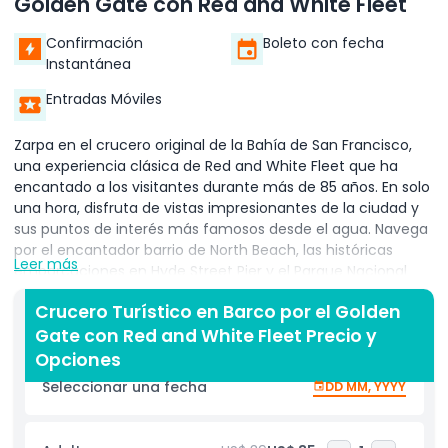
Golden Gate con Red and White Fleet
Confirmación
Boleto con fecha
Instantánea
Entradas Móviles
Zarpa en el crucero original de la Bahía de San Francisco,
una experiencia clásica de Red and White Fleet que ha
encantado a los visitantes durante más de 85 años. En solo
una hora, disfruta de vistas impresionantes de la ciudad y
sus puntos de interés más famosos desde el agua. Navega
por el encantador barrio de North Beach, las históricas
Leer más
embarcaciones en Hyde Street Pier y el Parque Nacional
Marítimo de San Francisco. Contempla los paisajes de
Crucero Turístico en Barco por el Golden
Ghirardelli Square, Fort Mason, Crissy Field y el pintoresco
Gate con Red and White Fleet Precio y
Presidio. El punto culminante de tu viaje es una inolvidable
navegación directamente bajo el icónico Puente Golden
Opciones
Gate, el lugar perfecto para fotografías impresionantes y
Seleccionar una fecha
DD MM, YYYY
vistas panorámicas. En tu viaje de regreso, maravíllate con
la belleza agreste de Marin Headlands, deslízate junto al
pintoresco malecón de Sausalito y rodea la legendaria isla