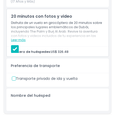
de libertad en el cielo. Esto los convierte en una excelente
(17 Años y Más)
opción para aventuras turísticas como volar sobre los
principales puntos de interés de Dubái, como The Palm
20 minutos con fotos y video
Jumeirah y Burj Al Arab. Es una forma divertida, segura y
única de experimentar la ciudad desde arriba, ofreciendo
Disfruta de un vuelo en girocóptero de 20 minutos sobre
los principales lugares emblemáticos de Dubái,
un recuerdo que no olvidarás.
incluyendo The Palm y Burj Al Arab. Revive la aventura
con fotos y videos incluidos de tu experiencia en las
Leer más
alturas.
Incluye
Aspectos Destacados
Vuelo Introductorio en Girocóptero - 20 minutos
Número de huéspedes:
US$ 326.48
Incluye vuelo en girocóptero de 20 minutos con
fotos y video
Inclusiones
Preferencia de transporte
Política para Niños y Adultos
Transporte privado de ida y vuelta
Cosas a Saber
Nombre del huésped
Ubicación