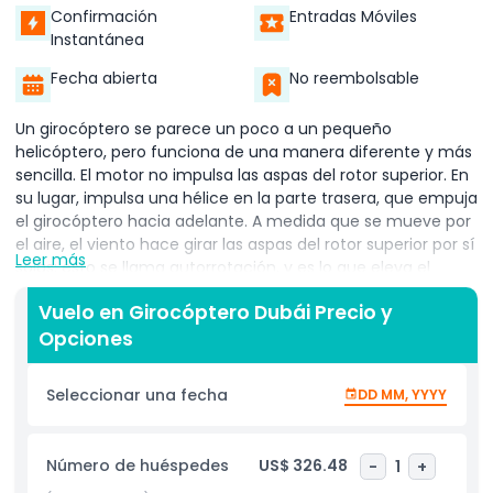
Confirmación
Entradas Móviles
Instantánea
Fecha abierta
No reembolsable
Un girocóptero se parece un poco a un pequeño
helicóptero, pero funciona de una manera diferente y más
sencilla. El motor no impulsa las aspas del rotor superior. En
su lugar, impulsa una hélice en la parte trasera, que empuja
el girocóptero hacia adelante. A medida que se mueve por
el aire, el viento hace girar las aspas del rotor superior por sí
Leer más
solas; esto se llama autorrotación, y es lo que eleva el
girocóptero en el aire. Debido a que los rotores giran
Vuelo en Girocóptero Dubái Precio y
naturalmente con el flujo de aire y no por el motor, los
Opciones
girocópteros a menudo se consideran más seguros. Incluso
si el motor se detiene, el rotor sigue girando, permitiendo
un aterrizaje seguro y controlado. Los girocópteros son
Seleccionar una fecha
DD MM, YYYY
ligeros, estables y fáciles de controlar. Son perfectos para
vuelos escénicos cortos, especialmente a bajas altitudes.
Con una cabina al aire libre y un vuelo uno a uno con el
Número de huéspedes
US$ 326.48
-
1
+
piloto, obtienes vistas increíbles y una verdadera sensación