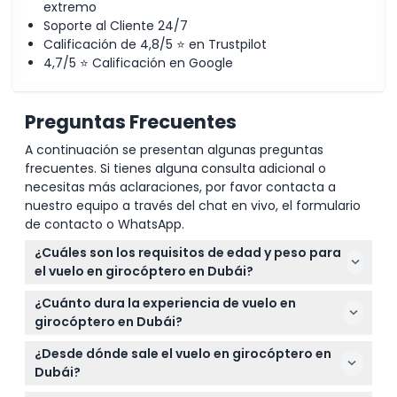
extremo
Soporte al Cliente 24/7
Calificación de 4,8/5 ⭐ en Trustpilot
4,7/5 ⭐ Calificación en Google
Preguntas Frecuentes
A continuación se presentan algunas preguntas
frecuentes. Si tienes alguna consulta adicional o
necesitas más aclaraciones, por favor contacta a
nuestro equipo a través del chat en vivo, el formulario
de contacto o WhatsApp.
¿Cuáles son los requisitos de edad y peso para
el vuelo en girocóptero en Dubái?
Debes tener al menos 17 años y pesar 105 kg o
¿Cuánto dura la experiencia de vuelo en
menos para tomar el vuelo. Estos requisitos son
girocóptero en Dubái?
estrictos y se verifican el día de tu vuelo.
El vuelo real dura alrededor de 20 minutos, pero
¿Desde dónde sale el vuelo en girocóptero en
toda la experiencia incluyendo el registro y una
Dubái?
sesión de seguridad toma aproximadamente una
Los vuelos salen de la Zona de Despegue Palm de