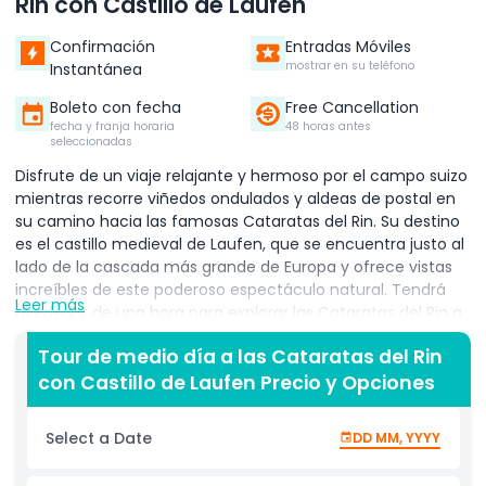
Rin con Castillo de Laufen
Confirmación
Entradas Móviles
mostrar en su teléfono
Instantánea
Boleto con fecha
Free Cancellation
fecha y franja horaria
48 horas antes
seleccionadas
Disfrute de un viaje relajante y hermoso por el campo suizo
mientras recorre viñedos ondulados y aldeas de postal en
su camino hacia las famosas Cataratas del Rin. Su destino
es el castillo medieval de Laufen, que se encuentra justo al
lado de la cascada más grande de Europa y ofrece vistas
increíbles de este poderoso espectáculo natural. Tendrá
Leer más
alrededor de una hora para explorar las Cataratas del Rin a
su propio ritmo. Tome el ascensor panorámico hacia abajo
Tour de medio día a las Cataratas del Rin
para obtener una vista fácil y memorable, luego camine
con Castillo de Laufen Precio y Opciones
por el sendero Belvedere, donde las plataformas de
observación le acercan lo suficiente para sentir la niebla y
escuchar el estruendo del agua que cae aceleradamente.
Select a Date
DD MM, YYYY
Durante los meses de verano, puede optar por un paseo en
bote opcional que lo acerca aún más a las cataratas para