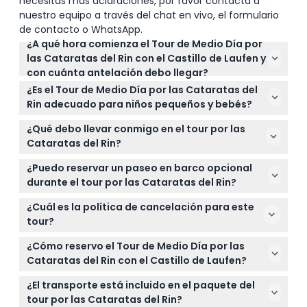
necesitas más aclaraciones, por favor contacta a
nuestro equipo a través del chat en vivo, el formulario
de contacto o WhatsApp.
¿A qué hora comienza el Tour de Medio Día por
las Cataratas del Rin con el Castillo de Laufen y
con cuánta antelación debo llegar?
El tour sale diariamente a las 08:30, y es mejor
¿Es el Tour de Medio Día por las Cataratas del
llegar al menos 15 minutos antes para registrarse y
Rin adecuado para niños pequeños y bebés?
garantizar un inicio sin contratiempos (sujeto a
Sí, los bebés y niños deben incluirse en el conteo de
cambios — por favor confirme al momento de la
¿Qué debo llevar conmigo en el tour por las
pasajeros. Los niños de 0 a 5 años viajan gratis,
reserva).
Cataratas del Rin?
mientras que los de 6 años en adelante tienen
Lleve su cupón con código QR para escanear,
precio de boleto, y los de 15 años o más se cobran
¿Puedo reservar un paseo en barco opcional
zapatos cómodos para caminar y explorar las
tarifas de adulto.
durante el tour por las Cataratas del Rin?
plataformas de observación y senderos, y un
Sí, hay un paseo en barco opcional en la cuenca
pasaporte válido ya que el tour cruza brevemente
¿Cuál es la política de cancelación para este
del Rin disponible de abril a octubre. Puede
a Alemania.
tour?
reservarlo durante el tour, pero tenga en cuenta
Puede cancelar gratis hasta 48 horas antes de la
que no es adecuado para cochecitos o personas
¿Cómo reservo el Tour de Medio Día por las
fecha del viaje, pero las cancelaciones hechas
con movilidad reducida.
Cataratas del Rin con el Castillo de Laufen?
dentro de las 48 horas o después no son
Puede reservar fácilmente sus boletos en línea
reembolsables. Pueden aplicarse tarifas de
¿El transporte está incluido en el paquete del
aquí mismo en este sitio web seleccionando la
transferencia bancaria en los reembolsos.
tour por las Cataratas del Rin?