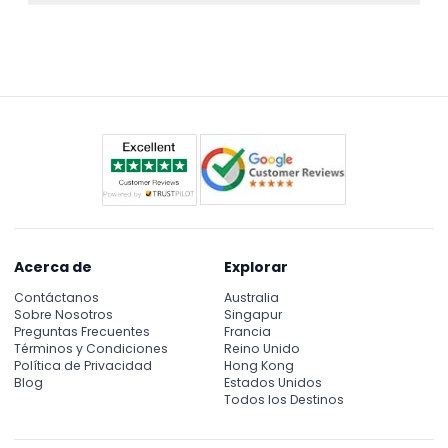
fecha preferida y verificando disponibilidad durante
Sí, el tour incluye transporte en autobús desde
el proceso de reserva.
Zúrich, así que no tendrá que preocuparse por
cómo llegar.
Acerca de
Explorar
Contáctanos
Australia
Sobre Nosotros
Singapur
Preguntas Frecuentes
Francia
Términos y Condiciones
Reino Unido
Política de Privacidad
Hong Kong
Blog
Estados Unidos
Todos los Destinos