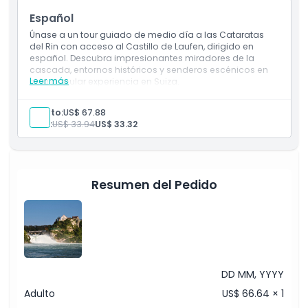
Horario de Apertura
cascada, entornos históricos y senderos escénicos en
Español
esta popular experiencia en Suiza.
Únase a un tour guiado de medio día a las Cataratas
Cosas a Saber
del Rin con acceso al Castillo de Laufen, dirigido en
español. Descubra impresionantes miradores de la
cascada, entornos históricos y senderos escénicos en
Ubicación
Leer más
esta popular experiencia en Suiza.
Inclusiones
Entrada a: Cataratas del Rin, Castillo de Laufen,
Adulto:
US$ 67.88
Historama
Política de Cancelación
Niño:
US$ 33.94
US$ 33.32
Guía de habla inglesa
Transporte
Resumen del Pedido
DD MM, YYYY
Adulto
US$ 66.64 × 1