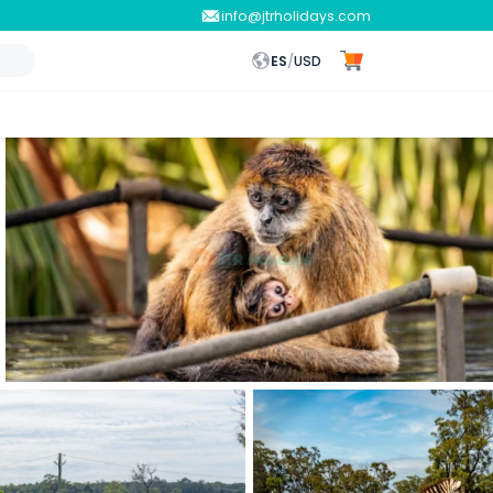
info@jtrholidays.com
ES
/
USD