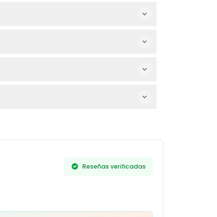
das por razones de seguridad.
 fechas y tipos de entradas para verificar
anes estén confirmados antes de reservar.
tenerte hidratado mientras disfrutas de la
áreas de cambio de bebés disponibles en el
Reseñas verificadas