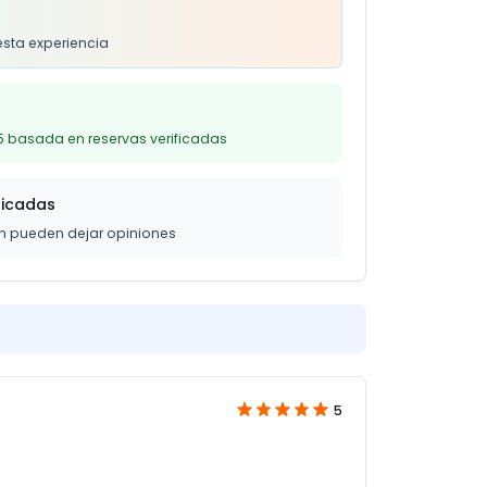
s
esta experiencia
5 basada en reservas verificadas
ficadas
on pueden dejar opiniones
5