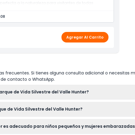
perfecta a la naturaleza para visitantes de todas
.08
 de Vida Silvestre Hunter Valley
Agregar Al Carrito
s frecuentes. Si tienes alguna consulta adicional o necesitas m
io de contacto o WhatsApp.
arque de Vida Silvestre del Valle Hunter?
00 AM a 4:00 PM, excepto el día de Navidad cuando cierra tempra
ue de Vida Silvestre del Valle Hunter?
de alimentación donde puedes acercarte a los animales nativos 
unter es adecuado para niños pequeños y mujeres embarazadas