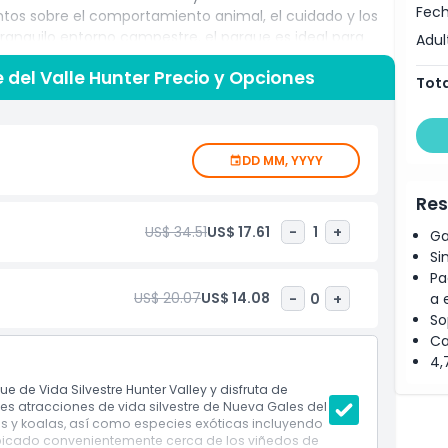
Fech
tos sobre el comportamiento animal, el cuidado y los
anquilo entorno campestre, el parque es ideal para
Adul
tura memorable con la vida silvestre alejada del bullicio
e del Valle Hunter Precio y Opciones
e picnic y caminos accesibles hacen que la exploración
Tota
dad a los renombrados viñedos de Hunter Valley
o para una excursión de un día, donde puedes combinar
leza de una de las principales regiones vinícolas de
DD MM, YYYY
en la educación y la conservación, ofreciendo a los
aturaleza y apoyar iniciativas de protección de la vida
Res
una entrada fluida y sin estrés, permitiéndote sumergirte
mal. Ya vengas desde Sídney, Newcastle o te hospedes
US$ 34.51
US$ 17.61
-
1
+
Ga
tacado en Nueva Gales del Sur promete una combinación
Si
vidables con animales tanto nativos como exóticos.
Pa
US$ 20.07
US$ 14.08
-
0
+
a 
So
Ca
4,
 de Vida Silvestre Hunter Valley y disfruta de
s atracciones de vida silvestre de Nueva Gales del
s y koalas, así como especies exóticas incluyendo
 Ubicado convenientemente cerca de los viñedos de