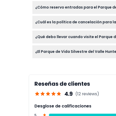
El parque es adecuado para familias, pero
Términos y Condiciones
¿Cómo reservo entradas para el Parque de 
Puedes reservar fácilmente tus entradas en 
Política de Cancelación
¿Cuál es la política de cancelación para l
disponibilidad y completar tu reserva.
Las entradas no son reembolsables y no pue
¿Qué debo llevar cuando visite el Parque de
Lleva calzado cómodo para caminar, protecc
¿El Parque de Vida Silvestre del Valle Hunt
experiencia al aire libre con la vida silvestre.
Sí, el parque es accesible para cochecitos 
lugar.
Reseñas de clientes
4.9
(12 reviews)
Desglose de calificaciones
5