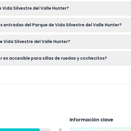
 no se recomienda para niños muy pequeños o mujeres embaraza
Vida Silvestre del Valle Hunter?
línea aquí mismo en este sitio web; simplemente selecciona tus
as entradas del Parque de Vida Silvestre del Valle Hunter?
den ser canceladas, así que por favor asegúrate de que tus pl
 Vida Silvestre del Valle Hunter?
ión solar como sombreros y bloqueador solar, y agua para man
er es accesible para sillas de ruedas y cochecitos?
y sillas de ruedas, con baños para personas con discapacidad y 
Información clave
11