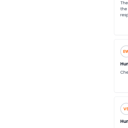
The
the
res
E
Hun
Chea
V
Hun