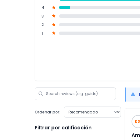
4
3
2
1
Ordenar por:
K
Filtrar por calificación
Am