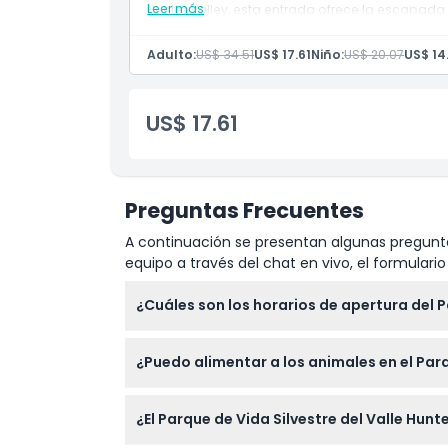
Política para Niños y Adultos
Leer más
Hunter Valley, esta entrada ofrece la escapada 
las edades.
Incluye
Adulto:
US$ 34.51
US$ 17.61
Niño:
US$ 20.07
US$ 14
Exclusiones
Admisión general de día completo al Parque
No Adecuado Para
US$ 17.61
Horario de Apertura
Preguntas Frecuentes
Cosas a Saber
A continuación se presentan algunas pregunta
equipo a través del chat en vivo, el formular
Ubicación
¿Cuáles son los horarios de apertura del P
El parque está abierto todos los días de 9:
Cómo Llegar
¿Puedo alimentar a los animales en el Parq
favor confirme al momento de la reserva).
Sí, el parque ofrece sesiones interactivas 
Cómo Canjear
¿El Parque de Vida Silvestre del Valle H