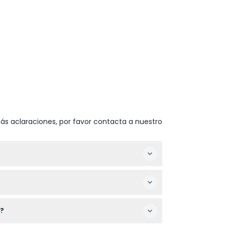
ás aclaraciones, por favor contacta a nuestro
no a las 2:00 PM (sujeto a cambios — por
australianos durante horarios programados.
?