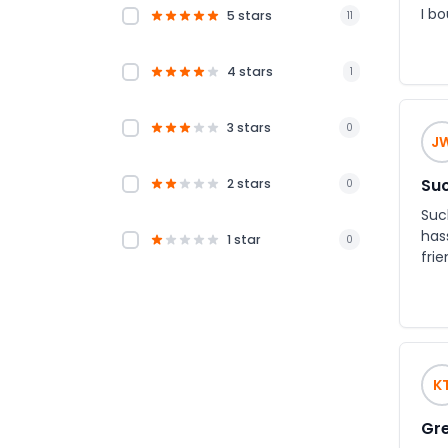
I bo
5 stars
11
4 stars
1
3 stars
0
J
Suc
2 stars
0
Suc
has
1 star
0
fri
K
Gre