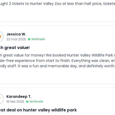
ught 2 tickets to Hunter Valley Zoo at less than half price, ticke
Jessica W.
W
22 mar 2026
Verificado
h great value!
h great value for money! We booked Hunter Valley Wildlife Park 
sle-free experience from start to finish. Everything was clean, e
endly staff. It was a fun and memorable day, and definitely wort
Karandeep T.
T
16 feb 2026
Verificado
at deal on hunter valley wildlife park