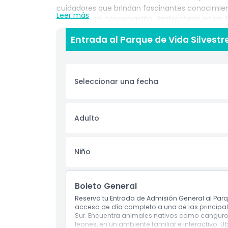
cuidadores que brindan fascinantes conocimien
Leer más
esfuerzos de conservación. Ambientado en un tr
familias, parejas y viajeros que buscan una aven
Entrada al Parque de Vida Silvestr
de la ciudad. Los senderos sombreados, áreas d
sea cómoda y agradable para todos. Su proximi
aumenta su atractivo como un destino perfect
el descubrimiento de la vida silvestre con la bel
Seleccionar una fecha
Australia. Hunter Valley Wildlife Park se enfoca 
visitantes la oportunidad de conectarse con la n
silvestre. Reservar entradas en línea garantiza 
completamente en las maravillas del reino ani
Adulto
localmente, este parque de vida silvestre des
única de aventura, relajación y encuentros inol
Niño
Aspectos Destacados
Boleto General
Reserva tu Entrada de Admisión General al Parque
Inclusiones
acceso de día completo a una de las principale
Sur. Encuentra animales nativos como canguro
leones, en un ambiente familiar e interactivo.