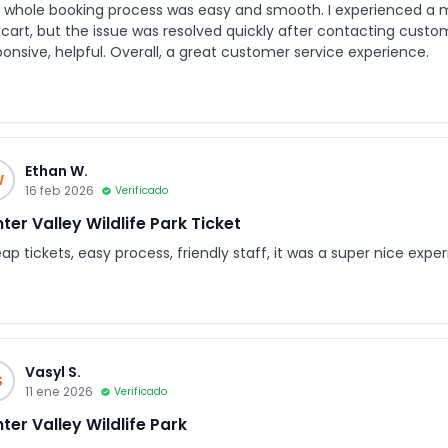
 whole booking process was easy and smooth. I experienced a min
 cart, but the issue was resolved quickly after contacting cust
ponsive, helpful. Overall, a great customer service experience.
Ethan W.
W
16 feb 2026
Verificado
ter Valley Wildlife Park Ticket
p tickets, easy process, friendly staff, it was a super nice exper
Vasyl S.
S
11 ene 2026
Verificado
ter Valley Wildlife Park