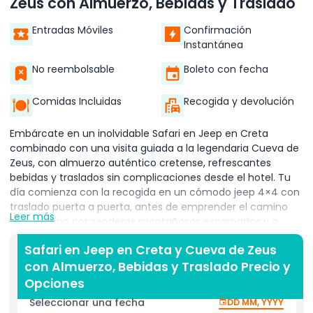
Zeus con Almuerzo, Bebidas y Traslado
Entradas Móviles
Confirmación
Instantánea
No reembolsable
Boleto con fecha
Comidas Incluidas
Recogida y devolución
Embárcate en un inolvidable Safari en Jeep en Creta
combinado con una visita guiada a la legendaria Cueva de
Zeus, con almuerzo auténtico cretense, refrescantes
bebidas y traslados sin complicaciones desde el hotel. Tu
día comienza con la recogida en un cómodo jeep 4×4 con
traslado puerta a puerta, antes de emprender el camino
Leer más
todoterreno por senderos montañosos escarpados y a
través de pueblos tradicionales. Experimenta la emoción
Safari en Jeep en Creta y Cueva de Zeus
del todoterreno mientras asciendes hacia la garganta
con Almuerzo, Bebidas y Traslado Precio y
oculta del Monte Ida, luego explora la misteriosa Cueva de
Zeus (Dikteon Andron), donde la mitología griega se
Opciones
encuentra con impresionantes formaciones de
Seleccionar una fecha
DD MM, YYYY
estalactitas. Después de la aventura en la cueva, disfruta