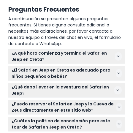
Preguntas Frecuentes
A continuación se presentan algunas preguntas
frecuentes. Si tienes alguna consulta adicional o
necesitas más aclaraciones, por favor contacta a
nuestro equipo a través del chat en vivo, el formulario
de contacto o WhatsApp.
¿A qué hora comienza y termina el Safari en
Jeep en Creta?
El tour normalmente sale alrededor de las 8:30 AM y
¿El Safari en Jeep en Creta es adecuado para
regresa a las 4:30 PM, pero los horarios exactos
niños pequeños o bebés?
pueden variar según la temporada y el proveedor,
Sí, los niños de 2 años en adelante pueden
así que por favor revise el horario durante la
¿Qué debo llevar en la aventura del Safari en
participar, pero los niños entre 2 y 17 años deben ir
reserva. (sujeto a cambios — por favor confirme en
Jeep?
acompañados por un adulto que pague. No hay
el momento de la reserva)
Use ropa cómoda y zapatos resistentes adecuados
límite de edad superior para la actividad.
¿Puedo reservar el Safari en Jeep y la Cueva de
para terreno todoterreno, y no olvide protección
Zeus directamente en este sitio web?
solar como un sombrero y protector solar.
Sí, puedes reservar tu aventura en Jeep Safari en
¡También es buena idea llevar una cámara para las
¿Cuál es la política de cancelación para este
línea aquí mismo. Simplemente selecciona tu
vistas impresionantes!
tour de Safari en Jeep en Creta?
fecha preferida y verifica la disponibilidad a través